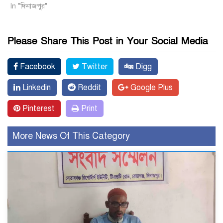
In "দিনাজপুর"
Please Share This Post in Your Social Media
Facebook
Twitter
Digg
Linkedin
Reddit
Google Plus
Pinterest
Print
More News Of This Category