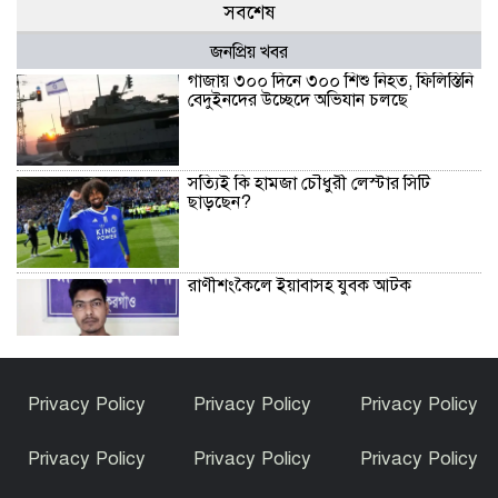
সবশেষ
জনপ্রিয় খবর
গাজায় ৩০০ দিনে ৩০০ শিশু নিহত, ফিলিস্তিনি
বেদুইনদের উচ্ছেদে অভিযান চলছে
সত্যিই কি হামজা চৌধুরী লেস্টার সিটি
ছাড়ছেন?
রাণীশংকৈলে ইয়াবাসহ যুবক আটক
তারাগঞ্জে পানিতে ডুবে দুই শিশুর মৃত্যু
Privacy Policy
Privacy Policy
Privacy Policy
Privacy Policy
Privacy Policy
Privacy Policy
ইসলামী আন্দোলন বাংলাদেশ রংপুর জেলা