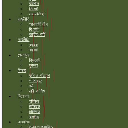
বরিশাল
সিলেট
ময়মনসিংহ
রাজনীতি
আওয়ামী লীগ
বিএনপি
জাতীয় পার্টি
অর্থনীতি
ব্যাংক
ব্যবসা
খেলাধুলা
ক্রিকেট
ফুটবল
ফিচার
কৃষি ও পরিবেশ
গণমাধ্যম
ধর্ম
নারী ও শিশু
বিনোদন
হলিউড
টালিউড
ঢালিউড
বলিউড
অন্যান্য
তথ্য ও প্রযুক্তি