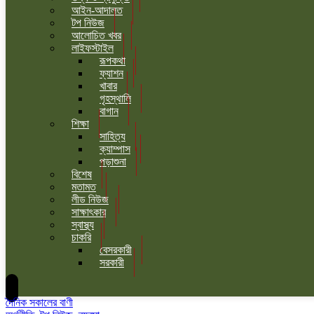
আইন-আদালত
টপ নিউজ
আলোচিত খবর
লাইফস্টাইল
রূপকথা
ফ্যাশন
খাবার
গৃহস্থালি
বাগান
শিক্ষা
সাহিত্য
ক্যাম্পাস
পড়াশুনা
বিশেষ
মতামত
লীড নিউজ
সাক্ষাৎকার
স্বাস্থ্য
চাকরি
বেসরকারী
সরকারী
দৈনিক সকালের বাণী