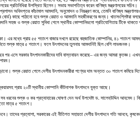
ণালয়ের প্রতিনিধিরা উপস্থিত ছিলেন। সভায় সভাপতিত্ব করেন বাণিজ্য মন্ত্রণালয়ের সচিব।
 প্রশাসন অধিদপ্তর কাঁচামাল আমদানি, অনুমোদন ও নিয়ন্ত্রণ করে, তেমনি বাণিজ্য মন্ত্রণালয়
বোর্ড) কাছে পাঠানো হবে শুল্ক রেয়াত ও আমদানি সহজীকরণের জন্য। খাতসংশ্লিষ্টরা বলছে
দানি সহজ ও শুল্ক রেয়াত সুবিধা পেলে স্থানীয় কোম্পানিগুলো প্রতিযোগিতায় টিকে থাকতে প
টি টাকা। এর মধ্যে প্রায় ৫৫ শতাংশ বাজার দখলে রয়েছে বহুজাতিক কোম্পানির, ৪১ শতাংশ 
মদানিতে শুল্ক মাত্র ৫ শতাংশ। ফলে উৎপাদনের তুলনায় আমদানিই ছিল বেশি লাভজনক।
ছর পর এসে সরকার উৎপাদনকারীদের দাবি বাস্তবায়ন করেছে– এর জন্য আমরা কৃতজ্ঞ। এখন
 পারব।
াঁড়ানো। শুল্ক রেয়াত পেলে দেশীয় উৎপাদনকারীরা পণ্যের দাম অন্তত ৩০ শতাংশ কমিয়ে দ
, স্কয়ারসহ প্রায় ২০টি স্থানীয় কোম্পানি কীটনাশক উৎপাদনে যুক্ত আছে।
ে সব ধরনের শুল্ক ও কর প্রত্যাহারের ঘোষণা দেন অর্থ উপদেষ্টা ড. সালেহউদ্দিন আহমেদ। 
 হতো মাত্র ৫ শতাংশ।
ে দেবে। তাদের প্রত্যাশা, সরকারের এই নীতিগত সহায়তা দেশীয় উৎপাদনে গতি আনবে, কৃষকের ব