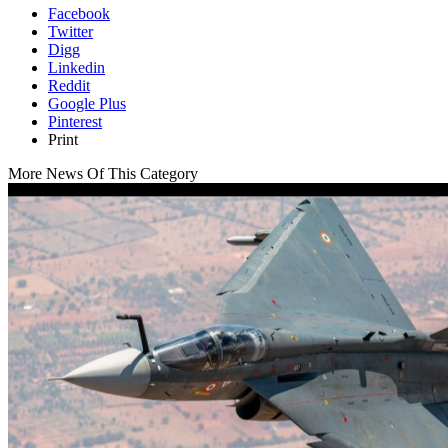
Facebook
Twitter
Digg
Linkedin
Reddit
Google Plus
Pinterest
Print
More News Of This Category