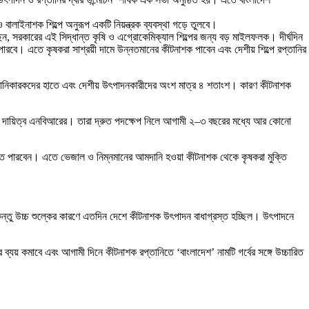
ও বালাইনাশক শিল্পে অনুরূপ একটি নিয়ন্ত্রক ব্যবস্থা গড়ে তুলবে।
ন, সরকারের এই সিদ্ধান্ত কৃষি ও এগ্রোকেমিক্যাল শিল্পের জন্য বড় মাইলফলক। দীর্ঘদিন
ারবে। এতে কৃষকরা সাশ্রয়ী দামে উন্নতমানের কীটনাশক পাবেন এবং দেশীয় শিল্পে রপ্তানির
আমদানিকারকদের হাতে এবং দেশীয় উৎপাদনকারীদের অংশ মাত্র ৪ শতাংশ। কারণ কীটনাশক
 দায়িত্ব এনবিআরের। তারা দ্রুত পদক্ষেপ নিলে আগামী ২–৩ বছরের মধ্যে আর কোনো
িতে পারবেন। এতে ভেজাল ও নিম্নমানের আমদানি হওয়া কীটনাশক থেকে কৃষকরা মুক্তি
কিন্তু উচ্চ শুল্কের কারণে এতদিন দেশে কীটনাশক উৎপাদন বাধাগ্রস্ত হচ্ছিল। উৎপাদনে
্যয় কমাবে এবং আগামী দিনে কীটনাশক রপ্তানিতে ‘বাংলাদেশ’ নামটি গর্বের সঙ্গে উচ্চারিত