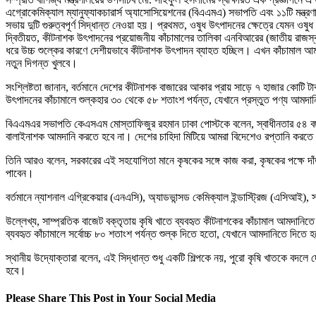
এগ্রোকেমিক্যাল ম্যানুফ্যাকচারার্স অ্যাসোসিয়েশনের (বিএএমএ) সভাপতি এবং ১১টি মন্ত্র
সভায় দুটি গুরুত্বপূর্ণ সিদ্ধান্ত নেওয়া হয়। প্রথমত, ওষুধ উৎপাদনের ক্ষেত্রে যেমন ওষুধ
দ্বিতীয়ত, কীটনাশক উৎপাদনের প্রয়োজনীয় কাঁচামালের তালিকা এনবিআরের (জাতীয় রাজস্ব 
ধরে উচ্চ শুল্কের কারণে দেশীয়ভাবে কীটনাশক উৎপাদন ব্যাহত হচ্ছিল। এখন কাঁচামাল আম
নতুন দিগন্ত খুলবে।
সংশ্লিষ্টতা জানান, বর্তমানে দেশের কীটনাশক বাজারের আকার প্রায় সাড়ে ৭ হাজার কো
উৎপাদনের কাঁচামালে শুল্কহার ৩০ থেকে ৫৮ শতাংশ পর্যন্ত, যেখানে প্রস্তুত পণ্য আ
বিএএমএর সভাপতি কেএসএম মোস্তাফিজুর রহমান ঢাকা পোস্টকে বলেন, স্বাধীনতার ৫৪ ব
বালাইনাশক আমদানি করতে হবে না। দেশের চাহিদা মিটিয়ে আমরা বিদেশেও রপ্তানি করতে
তিনি আরও বলেন, সরকারের এই সহযোগিতা মানে কৃষকের সঙ্গে কাজ করা, কৃষকের পক্ষে দ
পাবেন।
বর্তমানে ন্যাশনাল এগ্রিকেয়ার (এনএসি), অ্যাডভান্সড কেমিক্যাল ইন্ডাস্ট্রিজ (এসিআই)
উল্লেখ্য, সাম্প্রতিক বাজেট বক্তৃতায় কৃষি খাতে ব্যবহৃত কীটনাশকের কাঁচামাল আমদানিত
ব্যবহৃত কাঁচামালে সর্বোচ্চ ৮০ শতাংশ পর্যন্ত শুল্ক দিতে হতো, যেখানে আমদানিতে দিতে
স্থানীয় উদ্যোক্তারা বলেন, এই সিদ্ধান্ত শুধু একটি শিল্পকে নয়, পুরো কৃষি খাতকে বদল
হবে।
Please Share This Post in Your Social Media