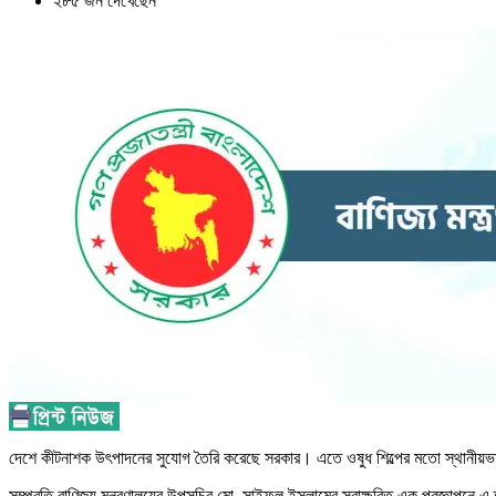
২৮৫ জন দেখেছেন
দেশে কীটনাশক উৎপাদনের সুযোগ তৈরি করেছে সরকার। এতে ওষুধ শিল্পের মতো স্থানীয়ভা
সম্প্রতি বাণিজ্য মন্ত্রণালয়ের উপসচিব মো. সাইফুল ইসলামের স্বাক্ষরিত এক প্রজ্ঞাপনে 