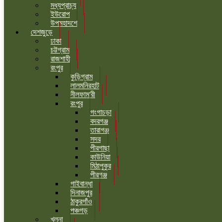
মধ্যপ্রাচ্য
ইউরোপ
উপমহাদশে
দেশজুড়ে
ঢাকা
চট্টগ্রাম
রাজশাহী
রংপুর
কুড়িগ্রাম
লালমনিরহাট
নীলফামারী
রংপুর
গংগাচড়া
বদরগঞ্জ
তারাগঞ্জ
সদর
পীরগাছা
কাউনিয়া
মিঠাপুকুর
পীরগঞ্জ
গাইবান্ধা
দিনাজপুর
ঠাকুরগাঁও
পঞ্চগড়
খুলনা