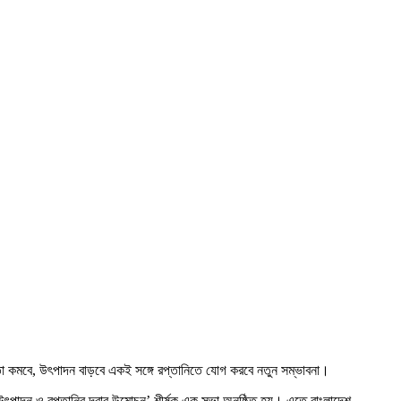
া কমবে, উৎপাদন বাড়বে একই সঙ্গে রপ্তানিতে যোগ করবে নতুন সম্ভাবনা।
 উৎপাদন ও রপ্তানির দ্বার উন্মোচন’ শীর্ষক এক সভা অনুষ্ঠিত হয়। এতে বাংলাদেশ