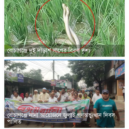
বোচাগঞ্জে দুই দাঁড়াশ সাপের বিরল দৃশ্য
বোচাগঞ্জে নানা আয়োজনে জুলাই গণঅভ্যুত্থান দিবস
পালিত