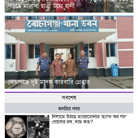
পড়ছে মাদ্রাসা ছাত্রী উম্মে হানী
বোচাগঞ্জে দুই মাদক কারবারি গ্রেপ্তার
সবশেষ
জনপ্রিয় খবর
নিলামে উঠছে ম্যারাডোনার ‘হ্যান্ড অব গড’
গোলের বল, দাম কত?