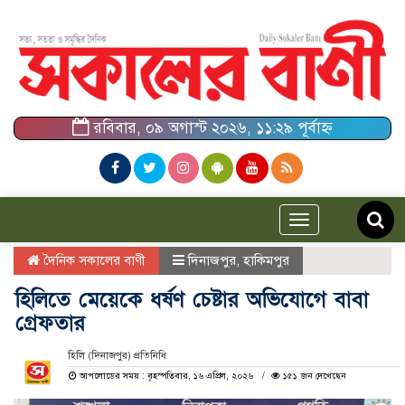
রবিবার, ০৯ অগাস্ট ২০২৬, ১১:২৯ পূর্বাহ্ন
Toggle
navigation
দৈনিক সকালের বাণী
দিনাজপুর
,
হাকিমপুর
হিলিতে মেয়েকে ধর্ষণ চেষ্টার অভিযোগে বাবা
গ্রেফতার
হিলি (দিনাজপুর) প্রতিনিধি
আপলোডের সময় : বৃহস্পতিবার, ১৬ এপ্রিল, ২০২৬
১৫১ জন দেখেছেন