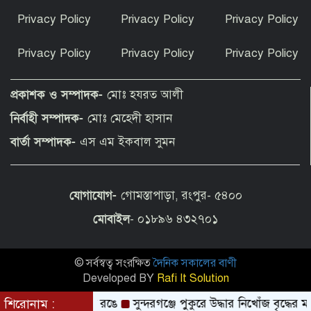
পীরগাছায় বাংলাদেশ বুলেটিনের ৯ম বর্ষপূর্তি
Privacy Policy
Privacy Policy
Privacy Policy
উদযাপন
Privacy Policy
Privacy Policy
Privacy Policy
ফুলছড়িতে গাঁজাসহ ৩ জনের কারাদণ্ড
প্রকাশক ও সম্পাদক-
মোঃ হযরত আলী
নির্বাহী সম্পাদক-
মোঃ মেহেদী হাসান
পীরগঞ্জে অভিযানে কারেন্ট জাল জব্দ, পুড়িয়ে
বার্তা সম্পাদক-
এস এম ইকবাল সুমন
ধ্বংস
যোগাযোগ-
গোমস্তাপাড়া, রংপুর- ৫৪০০
চলন্ত ট্রেনে উঠতে গিয়ে পীরগাছায় রেলওয়ের
ওয়েম্যান নিহত
মোবাইল
- ০১৮৯৬ ৪৩২৭০১
© সর্বস্বত্ব সংরক্ষিত
দৈনিক সকালের বাণী
পাগলাপীরে খেলার মাঠের দাবিতে মানববন্ধন
Developed BY
Rafi It Solution
 রাঙালেন গোলাপি রঙে
শিরোনাম :
সুন্দরগঞ্জে পুকুরে উদ্ধার নিখোঁজ বৃদ্ধের মরদেহ