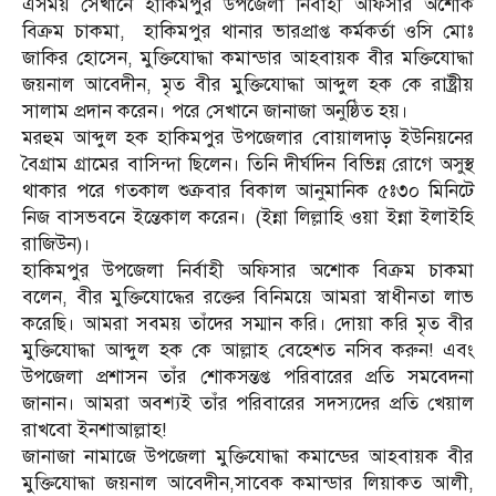
এসময় সেখানে হাকিমপুর উপজেলা নির্বাহী অফিসার অশোক
বিক্রম চাকমা, হাকিমপুর থানার ভারপ্রাপ্ত কর্মকর্তা ওসি মোঃ
জাকির হোসেন, মুক্তিযোদ্ধা কমান্ডার আহবায়ক বীর মক্তিযোদ্ধা
জয়নাল আবেদীন, মৃত বীর মুক্তিযোদ্ধা আব্দুল হক কে রাষ্ট্রীয়
সালাম প্রদান করেন। পরে সেখানে জানাজা অনুষ্ঠিত হয়।
মরহুম আব্দুল হক হাকিমপুর উপজেলার বোয়ালদাড় ইউনিয়নের
বৈগ্রাম গ্রামের বাসিন্দা ছিলেন। তিনি দীর্ঘদিন বিভিন্ন রোগে অসুস্থ
থাকার পরে গতকাল শুক্রবার বিকাল আনুমানিক ৫ঃ৩০ মিনিটে
নিজ বাসভবনে ইন্তেকাল করেন। (ইন্না লিল্লাহি ওয়া ইন্না ইলাইহি
রাজিউন)।
হাকিমপুর উপজেলা নির্বাহী অফিসার অশোক বিক্রম চাকমা
বলেন, বীর মুক্তিযোদ্ধের রক্তের বিনিময়ে আমরা স্বাধীনতা লাভ
করেছি। আমরা সবময় তাঁদের সম্মান করি। দোয়া করি মৃত বীর
মুক্তিযোদ্ধা আব্দুল হক কে আল্লাহ বেহেশত নসিব করুন! এবং
উপজেলা প্রশাসন তাঁর শোকসন্তপ্ত পরিবারের প্রতি সমবেদনা
জানান। আমরা অবশ্যই তাঁর পরিবারের সদস্যদের প্রতি খেয়াল
রাখবো ইনশাআল্লাহ!
জানাজা নামাজে উপজেলা মুক্তিযোদ্ধা কমান্ডের আহবায়ক বীর
মুক্তিযোদ্ধা জয়নাল আবেদীন,সাবেক কমান্ডার লিয়াকত আলী,