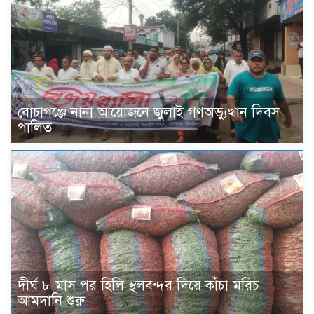
বোচাগঞ্জে নানা আয়োজনে জুলাই গণঅভ্যুত্থান দিবস
পালিত
দীর্ঘ ৮ মাস পর হিলি স্থলবন্দর দিয়ে কাঁচা মরিচ
আমদানি শুরু