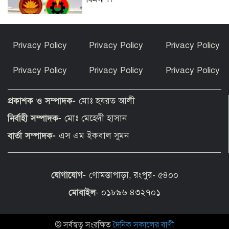
সৌদিতে কারখানায় আগুন, ১৭ বাংলাদেশির
Privacy Policy
Privacy Policy
Privacy Policy
মৃত্যু
Privacy Policy
Privacy Policy
Privacy Policy
রাণীশংকৈলে জলাবদ্ধতা নিরসন করলেন
বিএনপি নেতা আলিফ
প্রকাশক ও সম্পাদক-
মোঃ হযরত আলী
নির্বাহী সম্পাদক-
মোঃ মেহেদী হাসান
চাকরি-ভাতার প্রলোভন দেখিয়ে লাখ লাখ
বার্তা সম্পাদক-
এস এম ইকবাল সুমন
টাকা হাতিয়ে নেওয়ার অভিযোগ
যোগাযোগ-
গোমস্তাপাড়া, রংপুর- ৫৪০০
সুবিধাবঞ্চিত মানুষের জীবনে বড়ো পরিবর্তন
আনা সম্ভব্য স্থানীয় সরকার, পল্লী উন্নয়ন ও
মোবাইল
- ০১৮৯৬ ৪৩২৭০১
সমবায় মন্ত্রী
© সর্বস্বত্ব সংরক্ষিত
দৈনিক সকালের বাণী
মোস্তাফিজকে নিয়ে কুইজ খেললো দুবাই