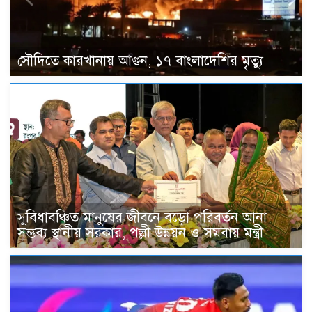
সৌদিতে কারখানায় আগুন, ১৭ বাংলাদেশির মৃত্যু
সুবিধাবঞ্চিত মানুষের জীবনে বড়ো পরিবর্তন আনা
সম্ভব্য স্থানীয় সরকার, পল্লী উন্নয়ন ও সমবায় মন্ত্রী