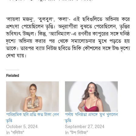
‘লায়লা মজনু’, ‘বুলবুল’, ‘কলা’- এই ছবিগুলিতে অভিনয় করে
প্রশংসা পেয়েছিলেন তৃপ্তি। অনুরাগীরা বুঝতে পেরেছিলেন, তৃপ্তির
ভবিষ্যৎ উজ্জ্বল। কিন্তু, ‘অ্যানিম্যাল’-এ রণবীর কাপুরের সঙ্গে ঘনিষ্ঠ
দৃশ্যে অভিনয় করার পর থেকে সমালোচনার মুখে পড়তে হয়
তাকে। তারপর ব্যাড নিউজ ছবিতে ভিকি কৌশলের সঙ্গে উষ্ণ দৃশ্যে
দেখা যায়।
Related
পারিশ্রমিক ছবি প্রতি কত টাকা নেন
পর্দায় ঘনিষ্ঠতা প্রসঙ্গে মুখ খুললেন
তৃপ্তি
তৃপ্তি
October 5, 2024
September 27, 2024
In "বলিউড"
In "টপ নিউজ"