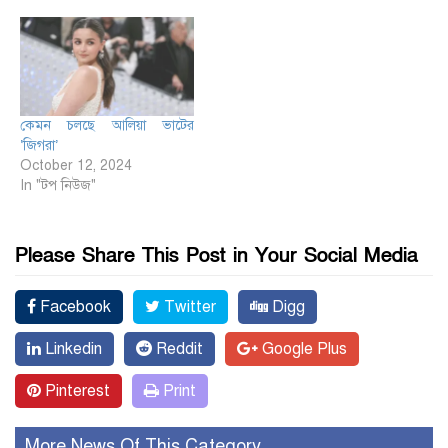
কেমন চলছে আলিয়া ভাটের
‘জিগরা’
October 12, 2024
In "টপ নিউজ"
Please Share This Post in Your Social Media
Facebook
Twitter
Digg
Linkedin
Reddit
Google Plus
Pinterest
Print
More News Of This Category