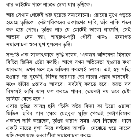
বার আইটেম গানে নাচতে দেখা যায় তৃপ্তিকে।
আর সেখান থেকেই শুরু হয়েছে সমালোচনা। রোষের মুখে পড়তে
হয়েছে তৃপ্তিকে। নেটাগরিকদের একাংশের দাবি, তাঁর নাকি পতন
শুরু হয়ে গেছে। তৃপ্তির নাচ যে মোটেই ভালো লাগেনি, সেই
আভাস দেন স্বয়ং শাহরুখ-পত্নী গৌরী খানও। ক্রমাগত
সমালোচনা শুনে মুখ খুললেন তৃপ্তি।
সম্প্রতি এক সাক্ষাৎকারে তৃপ্তি বলেন, ‘একজন অভিনেতা হিসাবে
বিভিন্ন জিনিস চেষ্টা করছি। আগে যখন অভিনেতা হওয়ার কথা
ভাবতাম, তখন মনে হত অভিনয় করলেই চলবে। এই স্বপ্ন সত্যি
হওয়ার পর বুঝেছি, বিভিন্ন জায়গায় তো নাচার প্রস্তাব আসবেই।
মঞ্চে হাঁটার প্রস্তাবও আসবে। সবটাই করতে হবে। হয়ত সব
বিষয়েই আমি ভাল ফল করতে পারব, তেমনটা নয় তবে চেষ্টা
চালিয়ে যেতে হবে।’
এবার তৃপ্তির আসন্ন ছবি ‘ভিকি অউর বিদ্যা কা উয়ো ওয়ালা
ভিডিও’ ছবির গান ‘মেরে মেহবুব’ মুক্তি পেতেই নেটাগরিকের
একাংশ দাবি করেছেন, তৃপ্তির খারাপ সময় এসে গিয়েছে। গানে
একটি নাচের দৃশ্য নিয়ে দর্শকের আপত্তি। মেঝেতে শুয়ে নাচের
ভঙ্গি দেখে ভক্ত-অনুরাগীরা সমালোচনা করছে।