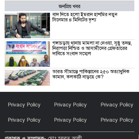
জনপ্রিয় খবর
বাদ দিতে হলো ইমরান হাশমির নতুন
সিনেমার ৪ মিনিটের দৃশ্য
গঙ্গাচড়ায় থানায় মামলা না নেওয়া, সুষ্ঠু তদন্ত,
নিরাপত্তা নিশ্চিত ও আসামীদের গ্রেফতারের
দাবিতে সংবাদ সম্মেল
ভারত সীমান্তে পাকিস্তানের ২৫০ অত্যাধুনিক
কামান, কলকাঠি নাড়ছে কে?
প্রথম শ্রেণিতে লটারি, অন্য সব শ্রেণিতে ভর্তি
Privacy Policy
Privacy Policy
Privacy Policy
পরীক্ষা নেওয়া হবে
Privacy Policy
Privacy Policy
Privacy Policy
পাকিস্তান হাইকমিশনারের বাসায় আগুন :
আইসিইউতে হাইকমিশনার
প্রকাশক ও সম্পাদক-
মোঃ হযরত আলী