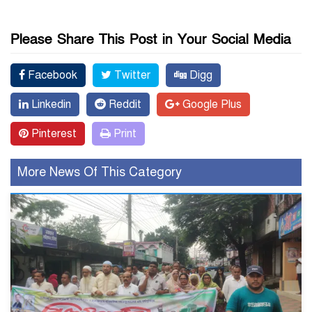
Please Share This Post in Your Social Media
Facebook
Twitter
Digg
Linkedin
Reddit
Google Plus
Pinterest
Print
More News Of This Category