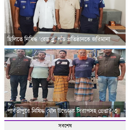
হিলিতে নিষিদ্ধ ‘রেড ব্লু’ পাঁচ প্রতিষ্ঠানকে জরিমানা
পার্বতীপুরে নিষিদ্ধ যৌন উত্তেজক সিরাপসহ গ্রেপ্তার-৩
সবশেষ