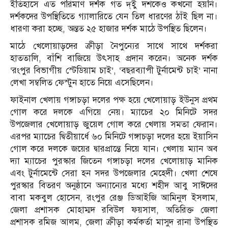
ইতিহাসে এত পরিমাণ দর্শক গত দ্ইু দশকেও কখনো হয়নি।
দর্শকদের উপস্থিতিতে গ্যালারিতে যেন তিল ধারণের ঠাঁই ছিল না।
ধারণা করা হচ্ছে, অন্তত ২৫ হাজার দর্শক মাঠে উপস্থিত ছিলেন।
মাঠে খেলোয়াড়দের ক্রীড়া নৈপুন্যের সাথে সাথে দর্শকরা
হাততালি, বাঁশি বাজিয়ে উৎসাহ প্রদান করেন। অনেক দর্শক
‘রংপুর বিভাগীয় স্টেডিয়াম চাই’, ‘বছরব্যাপী টুর্নামেন্ট চাই’ নানা
লেখা সম্বলিত ফেস্টুন হাতে নিয়ে এসেছিলেন।
ফাইনাল খেলায় গঙ্গাচড়া দলের পক্ষ হয়ে খেলোয়াড় ইউনুস প্রথম
গোল করে দলকে এগিয়ে নেয়। ম্যাচের ২০ মিনিটে সদর
উপজেলার খেলোয়াড় জুয়েল গোল করে খেলায় সমতা ফেরান।
এরপর ম্যাচের দ্বিতীয়ার্ধে ৬০ মিনিটে গঙ্গাচড়া দলের হয়ে ইয়াসিন
গোল করে দলকে জয়ের দ্বারপ্রান্তে নিয়ে যান। খেলায় ম্যান অব
দ্যা ম্যাচের পুরস্কার জিতেন গঙ্গাচড়া দলের খেলোয়াড় মানিক
এবং টুর্নামেন্টে সেরা হন সদর উপজেলার মেহেদী। খেলা শেষে
পুরস্কার বিতরণ অনুষ্ঠানে অন্যান্যের মধ্যে শহীদ আবু সাঈদের
বাবা মকবুল হোসেন, রংপুর রেঞ্জ ডিআইজি আমিনুল ইসলাম,
জেলা প্রশাসক মোহাম্মদ রবিউল ফয়সাল, অতিরিক্ত জেলা
প্রশাসক রমিজ আলম, জেলা ক্রীড়া কর্মকর্তা মাসুদ রানা উপস্থিত