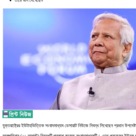
৩২৯ জন দেখেছেন
যুক্তরাষ্ট্রের ইউটাহভিত্তিক সংবাদমাধ্যম ডেসারাট নিউজে নিবন্ধ লিখেছেন প্রধান উপদেষ্
বৃহস্পতিবার (২১ আগস্ট) নিবন্ধটি প্রকাশ করেছে সংবাদমাধ্যমটি। এতে প্রফেসর ইউনূস জা