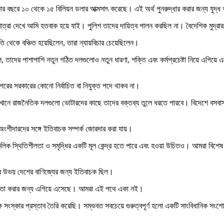
রকার বছরে ১০ থেকে ১৫ বিলিয়ন ডলার আত্মসাৎ করেছে। এই অর্থ পুনরুদ্ধার করার জন্য যুদ্ধ কর
 মাত্রা দেখে আমি হতবাক হয়ে যাই। পুলিশ তাদের দায়িত্ব পালন করছিল না। বৈদেশিক মুদ্রা
তি থেকে বঞ্চিত হয়েছিলেন, তারা ন্যায়বিচার চেয়েছিলেন।
 তাদের পাশাপাশি নতুন গঠিত দলগুলোও নতুন ধারণা, শক্তি এবং কর্মপ্রচেষ্টা নিয়ে এগিয়ে 
এরপরের সরকারের কোনো নির্বাচিত বা নিযুক্ত পদে থাকব না।
ন করা, যেখানে রাজনৈতিক দলগুলো ভোটারদের কাছে তাদের বক্তব্য তুলে ধরতে পারবে। বিদেশে
ংশীদারদের সঙ্গে ইতিবাচক সম্পর্ক জোরদার করা যায়।
চলিক স্থিতিশীলতা ও সমৃদ্ধির একটি মূল কেন্দ্র হতে পারে এবং হওয়া উচিতও। আমরা বিশেষ করে যুক
াদের উভয় দেশের বাণিজ্যের জন্য ইতিবাচক ছিল।
সহায়তা করার জন্য এগিয়ে এসেছে। আমরা এই পথে একা নই।
াপক সংস্কার প্রস্তাব তৈরি করেছি। সম্ভবত সবচেয়ে গুরুত্বপূর্ণ হলো একটি সাংবিধানিক সং