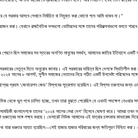
রপর যে সরকার আসবে সেখানে নির্বাচিত বা নিযুক্ত করা কোনো পদে আমি থাকব না।”
বাচন আয়োজন করা। যেখানে রাজনৈতিক দলগুলো ভোটারদের সঙ্গে তাদের পরিকল্পনাগুলো বলতে পা
র পেছনে ছিল সমাজের সব স্তরের অগণিত মানুষের সমর্থন, আমাদের জাতির ইতিহাসে একটি অন্ধকা
ালীন সরকারের নেতৃত্ব দিতে অনুরোধ জানায়। এই সরকারের দায়িত্ব ছিল দেশকে স্থিতিশীল ক
২০২৪ সালের ৮ আগস্ট, সুশীল সমাজের নেতাদের নিয়ে গঠিত একটি উপদেষ্টা পরিষেদের সঙ্গে
িশ্বের প্রথম ‘জেনারেশন জেড’ বিপ্লবের সূত্রপাত হয়েছিল। এই বিপ্লব তরুণদের জন্য একটি 
দিক থেকে ভুল পথে চালিত হচ্ছে, তখন তারা বুঝতে পেরেছিল যে এখনই পদক্ষেপ নেওয়ার স
সাময়িকী বাংলাদেশকে তাদের ‘২০২৪ সালের সেরা দেশ’ হিসেবে ঘোষণা করে। আমরা তখন অর্থনীতি 
গুরুত্বের সঙ্গে লক্ষ্য করছে। ডেসারেট নিউজ আমাদের এই যাত্রার চমৎকার কাভারেজ দিয
 এবং যারা গুরুতর আহত হয়েছিল—সেই হাজার হাজার পরিবারের জন্য ক্ষতিপূরণ নিশ্চিত করা