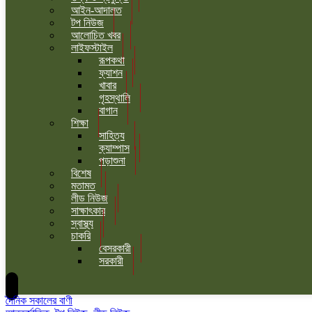
আইন-আদালত
টপ নিউজ
আলোচিত খবর
লাইফস্টাইল
রূপকথা
ফ্যাশন
খাবার
গৃহস্থালি
বাগান
শিক্ষা
সাহিত্য
ক্যাম্পাস
পড়াশুনা
বিশেষ
মতামত
লীড নিউজ
সাক্ষাৎকার
স্বাস্থ্য
চাকরি
বেসরকারী
সরকারী
দৈনিক সকালের বাণী