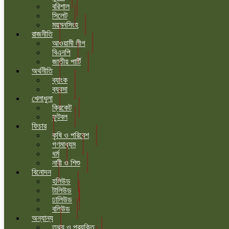
বরিশাল
সিলেট
ময়মনসিংহ
রাজনীতি
আওয়ামী লীগ
বিএনপি
জাতীয় পার্টি
অর্থনীতি
ব্যাংক
ব্যবসা
খেলাধুলা
ক্রিকেট
ফুটবল
ফিচার
কৃষি ও পরিবেশ
গণমাধ্যম
ধর্ম
নারী ও শিশু
বিনোদন
হলিউড
টালিউড
ঢালিউড
বলিউড
অন্যান্য
তথ্য ও প্রযুক্তি