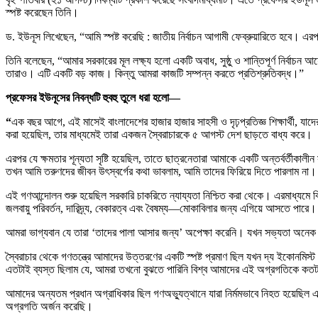
স্পষ্ট করেছেন তিনি।
ড. ইউনূস লিখেছেন, “আমি স্পষ্ট করেছি : জাতীয় নির্বাচন আগামী ফেব্রুয়ারিতে হবে। এ
তিনি বলেছেন, “আমার সরকারের মূল লক্ষ্য হলো একটি অবাধ, সুষ্ঠু ও শান্তিপূর্ণ নির্
তারাও। এটি একটি বড় কাজ। কিন্তু আমরা কাজটি সম্পন্ন করতে প্রতিশ্রুতিবদ্ধ।”
প্রফেসর ইউনূসের নিবন্ধটি হুবহু তুলে ধরা হলো—
“
এক বছর আগে, এই মাসেই বাংলাদেশের হাজার হাজার সাহসী ও দৃঢ়প্রতিজ্ঞ শিক্ষার্থী, যাদে
করা হয়েছিল, তার মাধ্যমেই তারা একজন স্বৈরাচারকে ৫ আগস্ট দেশ ছাড়তে বাধ্য করে।
এরপর যে ক্ষমতার শূন্যতা সৃষ্টি হয়েছিল, তাতে ছাত্রনেতারা আমাকে একটি অন্তর্বর্তীক
তখন আমি তরুণদের জীবন উৎস্বর্গের কথা ভাবলাম, আমি তাদের ফিরিয়ে দিতে পারলাম না। 
এই গণআন্দোলন শুরু হয়েছিল সরকারি চাকরিতে ন্যায্যতা নিশ্চিত করা থেকে। এরমাধ্যমে ব
জলবায়ু পরিবর্তন, দারিদ্র্য, বেকারত্ব এবং বৈষম্য—মোকাবিলার জন্য এগিয়ে আসতে পারে।
আমরা ভাগ্যবান যে তারা ‘তাদের পালা আসার জন্য’ অপেক্ষা করেনি। যখন সভ্যতা অনেক 
স্বৈরাচার থেকে গণতন্ত্রে আমাদের উত্তরণের একটি স্পষ্ট প্রমাণ ছিল যখন দ্য ইকোনমিস্ট 
এতটাই ব্যস্ত ছিলাম যে, আমরা তখনো বুঝতে পারিনি বিশ্ব আমাদের এই অগ্রগতিকে কতটা 
আমাদের অন্যতম প্রধান অগ্রাধিকার ছিল গণঅভ্যুত্থানে যারা নির্মমভাবে নিহত হয়েছিল
অগ্রগতি অর্জন করেছি।