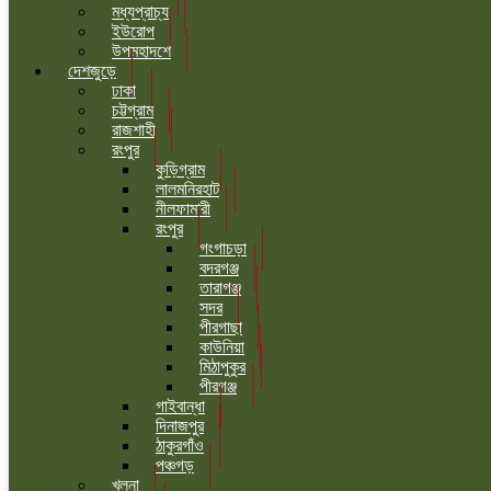
মধ্যপ্রাচ্য
ইউরোপ
উপমহাদশে
দেশজুড়ে
ঢাকা
চট্টগ্রাম
রাজশাহী
রংপুর
কুড়িগ্রাম
লালমনিরহাট
নীলফামারী
রংপুর
গংগাচড়া
বদরগঞ্জ
তারাগঞ্জ
সদর
পীরগাছা
কাউনিয়া
মিঠাপুকুর
পীরগঞ্জ
গাইবান্ধা
দিনাজপুর
ঠাকুরগাঁও
পঞ্চগড়
খুলনা