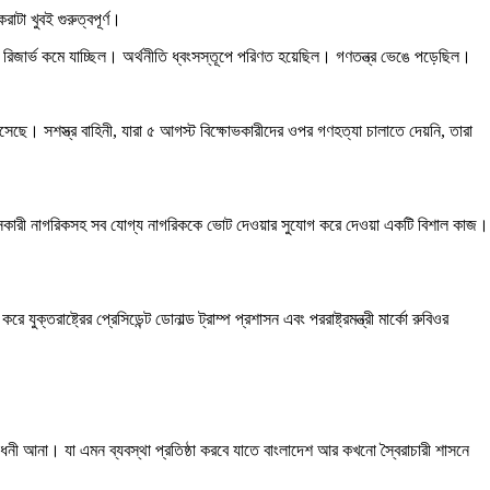
াটা খুবই গুরুত্বপূর্ণ।
র রিজার্ভ কমে যাচ্ছিল। অর্থনীতি ধ্বংসস্তূপে পরিণত হয়েছিল। গণতন্ত্র ভেঙে পড়েছিল।
এসেছে। সশস্ত্র বাহিনী, যারা ৫ আগস্ট বিক্ষোভকারীদের ওপর গণহত্যা চালাতে দেয়নি, তারা
 বসবাসকারী নাগরিকসহ সব যোগ্য নাগরিককে ভোট দেওয়ার সুযোগ করে দেওয়া একটি বিশাল কাজ।
্তরাষ্ট্রের প্রেসিডেন্ট ডোনাল্ড ট্রাম্প প্রশাসন এবং পররাষ্ট্রমন্ত্রী মার্কো রুবিওর
শোধনী আনা। যা এমন ব্যবস্থা প্রতিষ্ঠা করবে যাতে বাংলাদেশ আর কখনো স্বৈরাচারী শাসনে