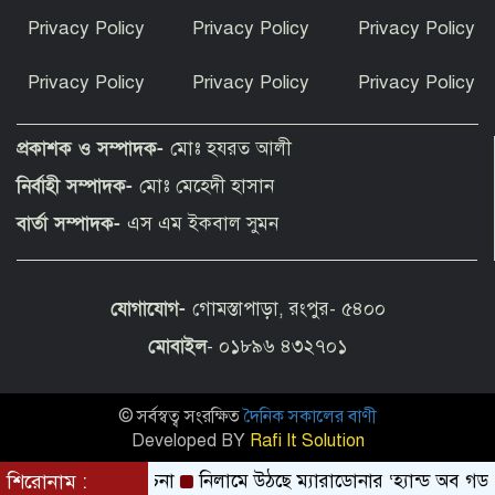
উপসাগরীয় দেশগুলোকে লেলিয়ে দিয়েছে
Privacy Policy
Privacy Policy
Privacy Policy
যুক্তরাষ্ট্র: ইরান
Privacy Policy
Privacy Policy
Privacy Policy
হোর্হে কি শুধুই মেসির বাবা ছিলেন, নাকি
আরও বেশি কিছু?
প্রকাশক ও সম্পাদক-
মোঃ হযরত আলী
নির্বাহী সম্পাদক-
মোঃ মেহেদী হাসান
হৃদয়ে সৈয়দপুর স্বেচ্ছাসেবী সামাজিক
বার্তা সম্পাদক-
এস এম ইকবাল সুমন
সংগঠনের উদ্যোগে সেরা রক্তদাতাদের
সম্মাননা প্রদান
যোগাযোগ-
গোমস্তাপাড়া, রংপুর- ৫৪০০
আমার সঙ্গে বিয়ে নয়, হয়তো স্বপ্নের বাসর
হয়েছিল: শাবনূর
মোবাইল
- ০১৮৯৬ ৪৩২৭০১
© সর্বস্বত্ব সংরক্ষিত
দৈনিক সকালের বাণী
দেশের উন্নয়ন ও মানুষের কল্যাণে কাজ করুন
: ইউএনওদের প্রধানমন্ত্রী
Developed BY
Rafi It Solution
বাদ দেওয়ায় সমালোচনা
শিরোনাম :
নিলামে উঠছে ম্যারাডোনার ‘হ্যান্ড অব গড’ গ