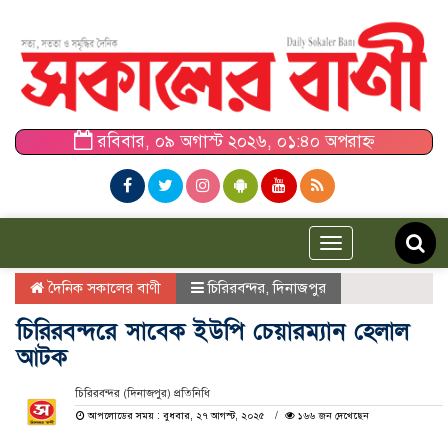
রবিবার, ০৯ অগাস্ট ২০২৬, ০১:৪০ অপরাহ্ন
Toggle
navigation
দৈনিক সকালের বাণী
চিরিরবন্দর
,
দিনাজপুর
চিরিরবন্দরে সাবেক ইউপি চেয়ারম্যান হেলাল
আটক
চিরিরবন্দর (দিনাজপুর) প্রতিনিধি
আপলোডের সময় : বুধবার, ২৭ আগস্ট, ২০২৫
১৬৬ জন দেখেছেন