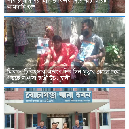
দীর্ঘ ৮ মাস পর হিলি স্থলবন্দর দিয়ে কাঁচা মরিচ
আমদানি শুরু
হিলিতে চিকিৎসার অভাবে দিন দিন মৃত্যুর কোলে ঢলে
পড়ছে মাদ্রাসা ছাত্রী উম্মে হানী