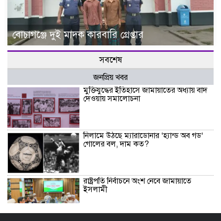
বোচাগঞ্জে দুই মাদক কারবারি গ্রেপ্তার
সবশেষ
জনপ্রিয় খবর
মুক্তিযুদ্ধের ইতিহাসে জামায়াতের অধ্যায় বাদ
দেওয়ায় সমালোচনা
নিলামে উঠছে ম্যারাডোনার ‘হ্যান্ড অব গড’
গোলের বল, দাম কত?
রাষ্ট্রপতি নির্বাচনে অংশ নেবে জামায়াতে
ইসলামী