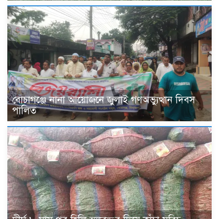
বোচাগঞ্জে নানা আয়োজনে জুলাই গণঅভ্যুত্থান দিবস
পালিত