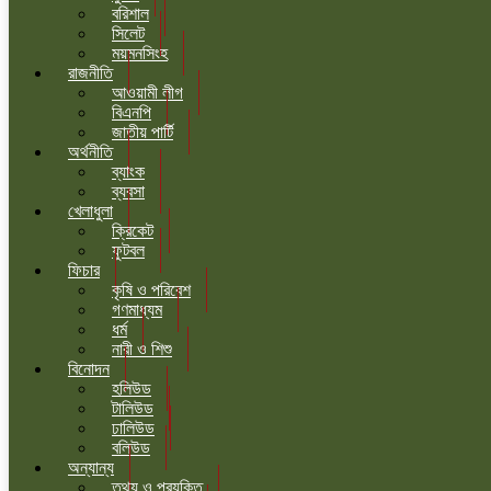
বরিশাল
সিলেট
ময়মনসিংহ
রাজনীতি
আওয়ামী লীগ
বিএনপি
জাতীয় পার্টি
অর্থনীতি
ব্যাংক
ব্যবসা
খেলাধুলা
ক্রিকেট
ফুটবল
ফিচার
কৃষি ও পরিবেশ
গণমাধ্যম
ধর্ম
নারী ও শিশু
বিনোদন
হলিউড
টালিউড
ঢালিউড
বলিউড
অন্যান্য
তথ্য ও প্রযুক্তি