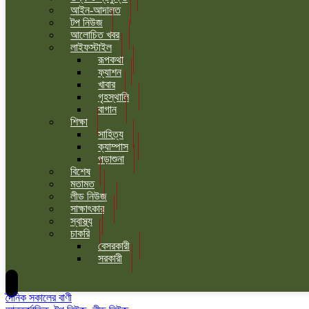
আইন-আদালত
টপ নিউজ
আলোচিত খবর
লাইফস্টাইল
রূপকথা
ফ্যাশন
খাবার
গৃহস্থালি
বাগান
শিক্ষা
সাহিত্য
ক্যাম্পাস
পড়াশুনা
বিশেষ
মতামত
লীড নিউজ
সাক্ষাৎকার
স্বাস্থ্য
চাকরি
বেসরকারী
সরকারী
দৈনিক সকালের বাণী