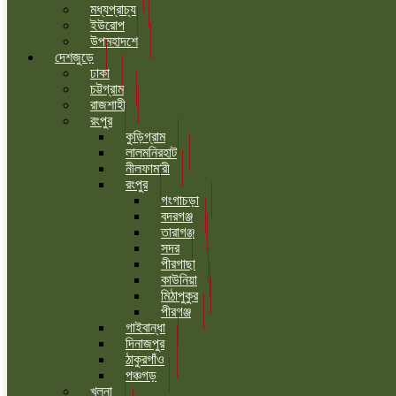
মধ্যপ্রাচ্য
ইউরোপ
উপমহাদশে
দেশজুড়ে
ঢাকা
চট্টগ্রাম
রাজশাহী
রংপুর
কুড়িগ্রাম
লালমনিরহাট
নীলফামারী
রংপুর
গংগাচড়া
বদরগঞ্জ
তারাগঞ্জ
সদর
পীরগাছা
কাউনিয়া
মিঠাপুকুর
পীরগঞ্জ
গাইবান্ধা
দিনাজপুর
ঠাকুরগাঁও
পঞ্চগড়
খুলনা