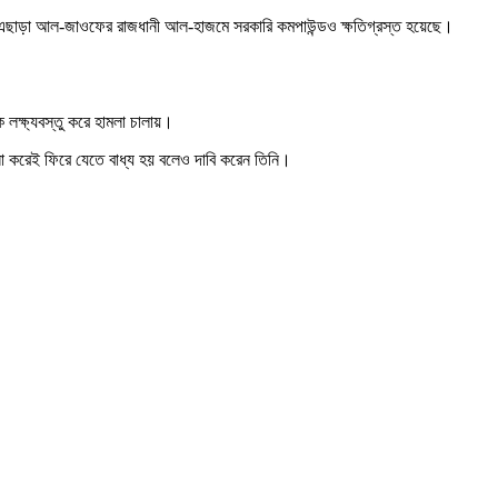
য়েছে। এছাড়া আল-জাওফের রাজধানী আল-হাজমে সরকারি কমপাউন্ডও ক্ষতিগ্রস্ত হয়েছে।
 লক্ষ্যবস্তু করে হামলা চালায়।
া না করেই ফিরে যেতে বাধ্য হয় বলেও দাবি করেন তিনি।