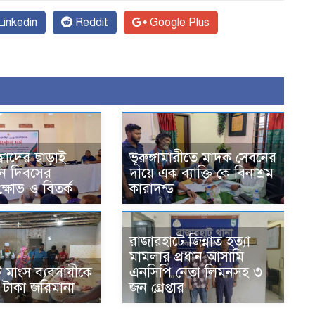
inkedin
Reddit
Google Plus
্ধাদের ছাড়াই
ভূরুঙ্গামারীতে মাদক সেবনের
থান দিবসের
দায়ে এক ব্যাক্তি কে বিনাশ্রম
ষোভ ও বিতর্ক
কারাদন্ড
রাজারহাটে জিন্নাত হত্যা
মামলার প্রধান আসামি
 মাংস ব্যবসায়ীকে
এনসিপি নেতা লিমনসহ ৩
 টাকা জরিমানা
জন গ্রেপ্তার