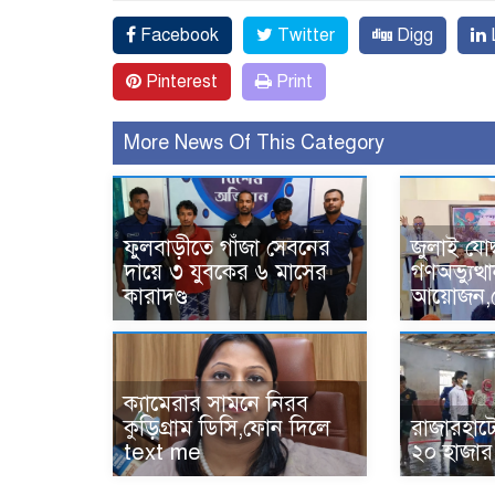
Facebook
Twitter
Digg
L
Pinterest
Print
More News Of This Category
ফুলবাড়ীতে গাঁজা সেবনের
জুলাই যোদ
দায়ে ৩ যুবকের ৬ মাসের
গণঅভ্যুত্
কারাদণ্ড
আয়োজন,ক্
‎ক্যামেরার সামনে নিরব
কুড়িগ্রাম ডিসি,ফোন দিলে
রাজারহাটে
text me
২০ হাজার