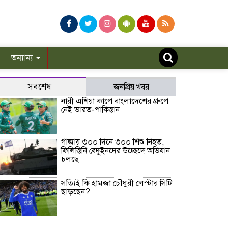
অন্যান্য
সবশেষ
জনপ্রিয় খবর
নারী এশিয়া কাপে বাংলাদেশের গ্রুপে
নেই ভারত-পাকিস্তান
গাজায় ৩০০ দিনে ৩০০ শিশু নিহত,
ফিলিস্তিনি বেদুইনদের উচ্ছেদে অভিযান
চলছে
সত্যিই কি হামজা চৌধুরী লেস্টার সিটি
ছাড়ছেন?
রাণীশংকৈলে ইয়াবাসহ যুবক আটক