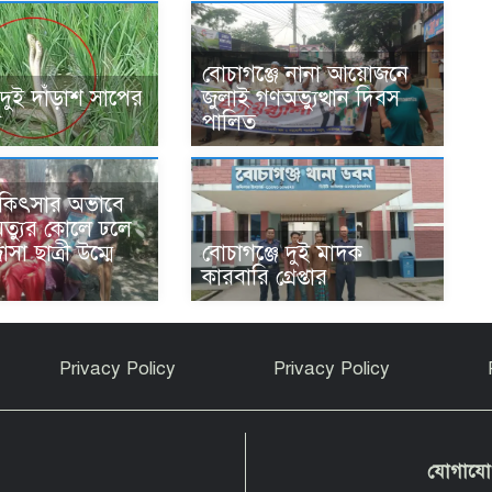
বোচাগঞ্জে নানা আয়োজনে
 দুই দাঁড়াশ সাপের
জুলাই গণঅভ্যুত্থান দিবস
য
পালিত
িকিৎসার অভাবে
ৃত্যুর কোলে ঢলে
াসা ছাত্রী উম্মে
বোচাগঞ্জে দুই মাদক
কারবারি গ্রেপ্তার
Privacy Policy
Privacy Policy
যোগায