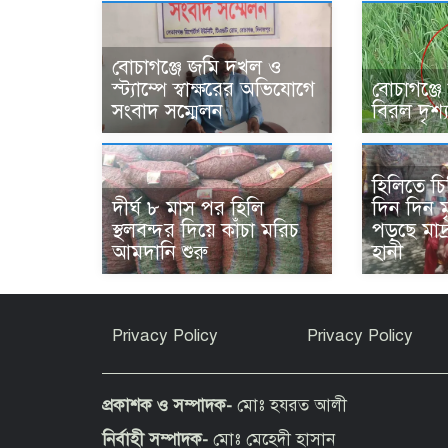
বোচাগঞ্জে জমি দখল ও
স্ট্যাম্পে স্বাক্ষরের অভিযোগে
বোচাগঞ্জে
সংবাদ সম্মেলন
বিরল দৃশ্
হিলিতে চ
দীর্ঘ ৮ মাস পর হিলি
দিন দিন ম
স্থলবন্দর দিয়ে কাঁচা মরিচ
পড়ছে মাদ্র
আমদানি শুরু
হানী
Privacy Policy
Privacy Policy
প্রকাশক ও সম্পাদক-
মোঃ হযরত আলী
নির্বাহী সম্পাদক-
মোঃ মেহেদী হাসান