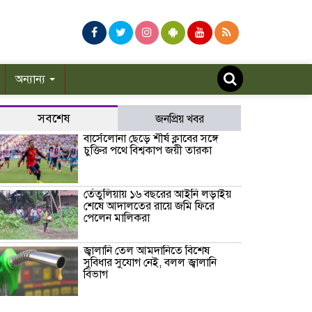
অন্যান্য
সবশেষ
জনপ্রিয় খবর
বার্সেলোনা ছেড়ে শীর্ষ ক্লাবের সঙ্গে
চুক্তির পথে বিশ্বকাপ জয়ী তারকা
তেঁতুলিয়ায় ১৬ বছরের আইনি লড়াইয়
শেষে আদালতের রায়ে জমি ফিরে
পেলেন মালিকরা
জ্বালানি তেল আমদানিতে বিশেষ
সুবিধার সুযোগ নেই, বলল জ্বালানি
বিভাগ
পীরগঞ্জে ফ্যামিলি কার্ড শুমারির