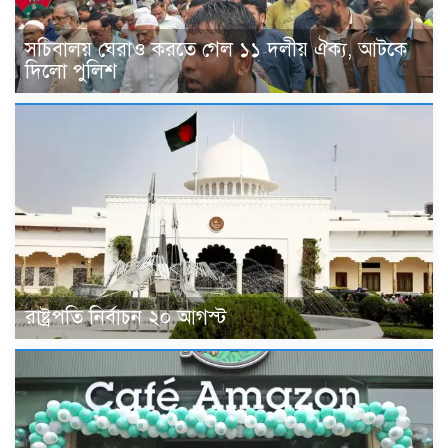
সচিবালয় ঘেরাও করতে গেল ১১ দলীয় ঐক্য, আটকে
দিলো পুলিশ
রাষ্ট্রপতি নির্বাচন ২০ আগস্ট