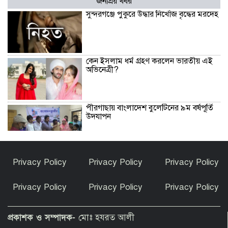
জনপ্রিয় খবর
সুন্দরগঞ্জে পুকুরে উদ্ধার নিখোঁজ বৃদ্ধের মরদেহ
কেন ইসলাম ধর্ম গ্রহণ করলেন ভারতীয় এই
অভিনেত্রী?
পীরগাছায় বাংলাদেশ বুলেটিনের ৯ম বর্ষপূর্তি
উদযাপন
ফুলছড়িতে গাঁজাসহ ৩ জনের কারাদণ্ড
Privacy Policy
Privacy Policy
Privacy Policy
Privacy Policy
Privacy Policy
Privacy Policy
পীরগঞ্জে অভিযানে কারেন্ট জাল জব্দ, পুড়িয়ে
ধ্বংস
প্রকাশক ও সম্পাদক-
মোঃ হযরত আলী