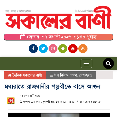
শুক্রবার, ০৭ অগাস্ট ২০২৬, ০১:৪০ পূর্বাহ্ন
Toggle
navigation
দৈনিক সকালের বাণী
টপ নিউজ
,
ঢাকা
,
দেশজুড়ে
মধ্যরাতে রাজধানীর পল্লবীতে বাসে আগুন
সকালের বাণী ডেস্ক
আপলোডের সময় : বৃহস্পতিবার, ১৩ নভেম্বর, ২০২৫
২১৬ জন দেখেছেন