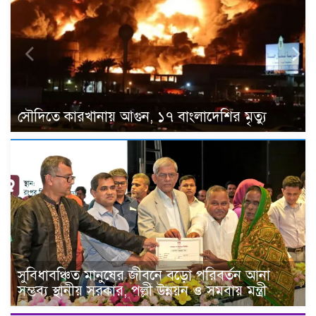
সৌদিতে কারখানায় আগুন, ১৭ বাংলাদেশির মৃত্যু
সুবিধাবঞ্চিত মানুষের জীবনে বড়ো পরিবর্তন আনা
সম্ভব্য স্থানীয় সরকার, পল্লী উন্নয়ন ও সমবায় মন্ত্রী