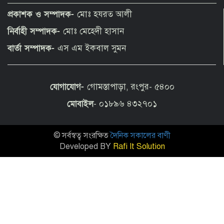
মৃত্যু
প্রকাশক ও সম্পাদক-
মোঃ হযরত আলী
নির্বাহী সম্পাদক-
মোঃ মেহেদী হাসান
রাণীশংকৈলে জলাবদ্ধতা নিরসন করলেন
বার্তা সম্পাদক-
এস এম ইকবাল সুমন
বিএনপি নেতা আলিফ
যোগাযোগ-
গোমস্তাপাড়া, রংপুর- ৫৪০০
চাকরি-ভাতার প্রলোভন দেখিয়ে লাখ লাখ
টাকা হাতিয়ে নেওয়ার অভিযোগ
মোবাইল
- ০১৮৯৬ ৪৩২৭০১
© সর্বস্বত্ব সংরক্ষিত
দৈনিক সকালের বাণী
সুবিধাবঞ্চিত মানুষের জীবনে বড়ো পরিবর্তন
আনা সম্ভব্য স্থানীয় সরকার, পল্লী উন্নয়ন ও
Developed BY
Rafi It Solution
সমবায় মন্ত্রী
মোস্তাফিজকে নিয়ে কুইজ খেললো দুবাই
ক্যাপিটালস