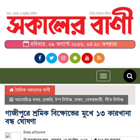
রবিবার, ০৯ অগাস্ট ২০২৬, ০৪:২০ অপরাহ্ন
Toggle
navigation
দৈনিক সকালের বাণী
আলোচিত খবর
,
চাকরি
,
টপ নিউজ
,
ঢাকা
,
বেসরকারী
,
লীড নিউজ
গাজীপুরে শ্রমিক বিক্ষোভের মুখে ১৩ কারখানা
বন্ধ ঘোষণা
নিজস্ব প্রতিবেদক
আপলোডের সময় : সোমবার, ২৩ সেপ্টেম্বর, ২০২৪
৫১৬ জন দেখেছেন