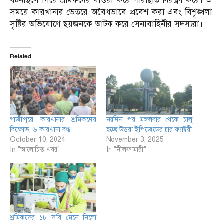
ঘটনাস্থলে গিয়ে শ্রমিকদের ধাওয়া করে পরিস্থিতি নিয়ন্ত্রণ করে। এ
সময়ে কারখানার ভেতরে অবৈধভাবে প্রবেশ করা এবং বিশৃঙ্খলা
সৃষ্টির অভিযোগে ছয়জনকে আটক করে সেনাবাহিনীর সদস্যরা।
Related
গাজীপুরে কারখানার শ্রমিকদের
নয়দিন পর মঙ্গলবার থেকে চালু
বিক্ষোভ, ৬ কারখানা বন্ধ
হচ্ছে উত্তরা ইপিজেডের চার ফ্যাক্টরী
October 10, 2024
November 3, 2025
In "আলোচিত খবর"
In "নীলফামারী"
শ্রমিকদের ১৮ দাবি মেনে নিলো