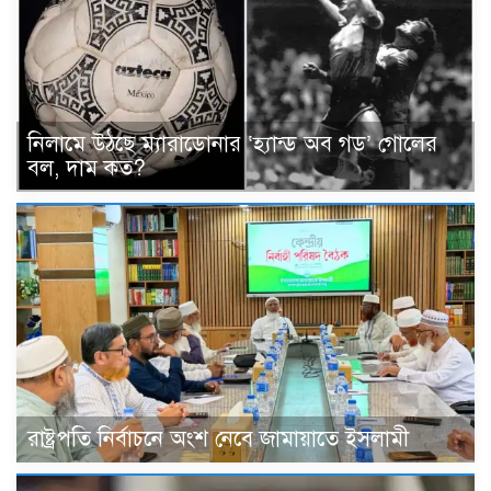
নিলামে উঠছে ম্যারাডোনার ‘হ্যান্ড অব গড’ গোলের
বল, দাম কত?
রাষ্ট্রপতি নির্বাচনে অংশ নেবে জামায়াতে ইসলামী