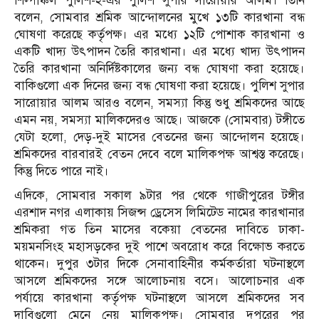
শিল্পাঞ্চল পুলিশ-২-এর পুলিশ সুপার সারোয়ার আলম। তিনি
বলেন, সোমবার শ্রমিক আন্দোলনের মুখে ১৩টি কারখানা বন্ধ
ঘোষণা করেছে কর্তৃপক্ষ। এর মধ্যে ১২টি পোশাক কারখানা ও
একটি খাদ্য উৎপাদন তৈরি কারখানা। এর মধ্যে খাদ্য উৎপাদন
তৈরি কারখানা অনির্দিষ্টকালের জন্য বন্ধ ঘোষণা করা হয়েছে।
বাকিগুলো এক দিনের জন্য বন্ধ ঘোষণা করা হয়েছে। পুলিশ সুপার
সারোয়ার আলম আরও বলেন, সমস্যা কিন্তু শুধু শ্রমিকদের আছে
এমন নয়, সমস্যা মালিকদেরও আছে। আজকে (সোমবার) টঙ্গীতে
যেটা হলো, দেড়-দুই মাসের বেতনের জন্য আন্দোলন হয়েছে।
শ্রমিকদের বারবারই বেতন দেবে বলে মালিকপক্ষ আশ্বস্ত করেছে।
কিন্তু দিতে পারে নাই।
এদিকে, সোমবার সকাল ৯টার পর থেকে গাজীপুরের টঙ্গীর
এরশাদ নগর এলাকায় সিজন্স ড্রেসেস লিমিটেড নামের কারখানার
শ্রমিকরা গত তিন মাসের বকেয়া বেতনের দাবিতে ঢাকা-
ময়মনসিংহ মহাসড়কের দুই পাশে অবরোধ করে বিক্ষোভ করতে
থাকেন। দুপুর ৩টার দিকে সেনাবাহিনীর কর্মকর্তারা ঘটনাস্থলে
আসলে শ্রমিকদের সঙ্গে আলোচনায় বসে। আলোচনার এক
পর্যায়ে কারখানা কর্তৃপক্ষ ঘটনাস্থলে আসলে শ্রমিকদের সব
দাবিগুলো মেনে নেয় মালিকপক্ষ। সোমবার দুপুরের পর