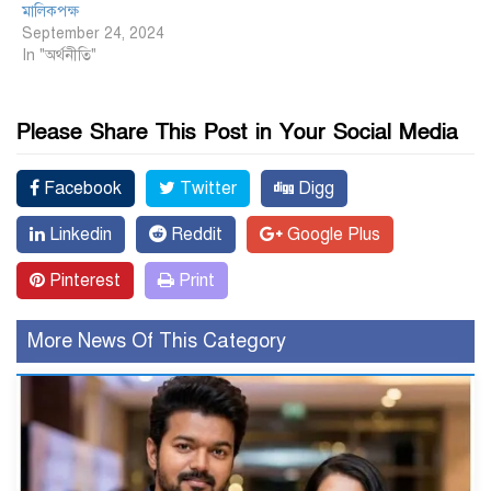
মালিকপক্ষ
September 24, 2024
In "অর্থনীতি"
Please Share This Post in Your Social Media
Facebook
Twitter
Digg
Linkedin
Reddit
Google Plus
Pinterest
Print
More News Of This Category