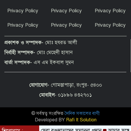
কাঁধখোলা গাউনে নজর কাড়লেন নুসরাত
Privacy Policy
Privacy Policy
Privacy Policy
ফারিয়া
Privacy Policy
Privacy Policy
Privacy Policy
বার্সেলোনা ছেড়ে শীর্ষ ক্লাবের সঙ্গে চুক্তির
পথে বিশ্বকাপ জয়ী তারকা
প্রকাশক ও সম্পাদক-
মোঃ হযরত আলী
নির্বাহী সম্পাদক-
মোঃ মেহেদী হাসান
তেঁতুলিয়ায় ১৬ বছরের আইনি লড়াইয় শেষে
বার্তা সম্পাদক-
এস এম ইকবাল সুমন
আদালতের রায়ে জমি ফিরে পেলেন মালিকরা
যোগাযোগ-
গোমস্তাপাড়া, রংপুর- ৫৪০০
জ্বালানি তেল আমদানিতে বিশেষ সুবিধার
সুযোগ নেই, বলল জ্বালানি বিভাগ
মোবাইল
- ০১৮৯৬ ৪৩২৭০১
© সর্বস্বত্ব সংরক্ষিত
দৈনিক সকালের বাণী
পীরগঞ্জে ফ্যামিলি কার্ড শুমারির নিয়োগে
অনিয়মের অভিযোগ!
Developed BY
Rafi It Solution
গঠনের উদ্যোগে সেরা রক্তদাতাদের সম্মাননা প্রদান
শিরোনাম :
আমার সঙ্গে বিয়ে