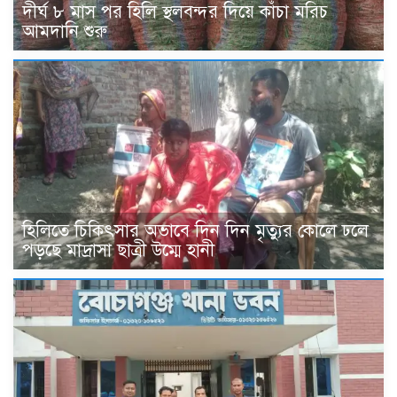
দীর্ঘ ৮ মাস পর হিলি স্থলবন্দর দিয়ে কাঁচা মরিচ
আমদানি শুরু
হিলিতে চিকিৎসার অভাবে দিন দিন মৃত্যুর কোলে ঢলে
পড়ছে মাদ্রাসা ছাত্রী উম্মে হানী