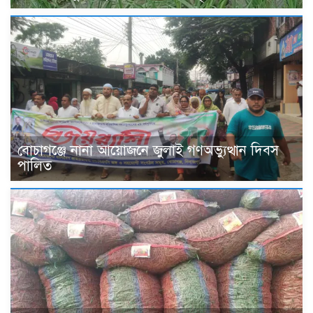
বোচাগঞ্জে নানা আয়োজনে জুলাই গণঅভ্যুত্থান দিবস
পালিত