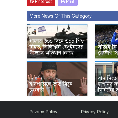
Pinterest
Print
More News Of This Category
গাজায় ৩০০ দিনে ৩০০ শিশু
নিহত, ফিলিস্তিনি বেদুইনদের
সত্যিই কি
উচ্ছেদে অভিযান চলছে
লেস্টার স
বাদ দিতে
হাসপাতালে ভর্তি মিঠুন
হাশমির ন
চক্রবর্তী
মিনিটের দৃ
Privacy Policy
Privacy Policy