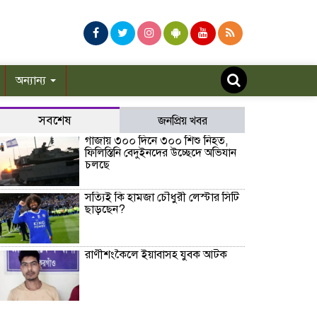
অন্যান্য
সবশেষ
জনপ্রিয় খবর
গাজায় ৩০০ দিনে ৩০০ শিশু নিহত,
ফিলিস্তিনি বেদুইনদের উচ্ছেদে অভিযান
চলছে
সত্যিই কি হামজা চৌধুরী লেস্টার সিটি
ছাড়ছেন?
রাণীশংকৈলে ইয়াবাসহ যুবক আটক
তারাগঞ্জে পানিতে ডুবে দুই শিশুর মৃত্যু