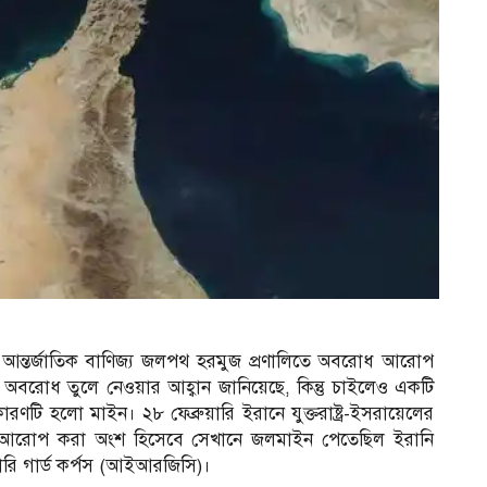
ত্বপূর্ণ আন্তর্জাতিক বাণিজ্য জলপথ হরমুজ প্রণালিতে অবরোধ আরোপ
ে অবরোধ তুলে নেওয়ার আহ্বান জানিয়েছে, কিন্তু চাইলেও একটি
ি হলো মাইন। ২৮ ফেব্রুয়ারি ইরানে যুক্তরাষ্ট্র-ইসরায়েলের
 আরোপ করা অংশ হিসেবে সেখানে জলমাইন পেতেছিল ইরানি
নারি গার্ড কর্পস (আইআরজিসি)।