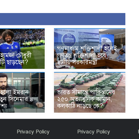
গণমাধ্যম শক্তিশালী হলেই
 হামজা চৌধুরী
গণতন্ত্র শক্তিশালী হবে :
িটি ছাড়ছেন?
স্থানীয় সরকারমন্ত্রী
 হলো ইমরান
ভারত সীমান্তে পাকিস্তানের
তুন সিনেমার ৪
২৫০ অত্যাধুনিক কামান,
শ্য
কলকাঠি নাড়ছে কে?
Privacy Policy
Privacy Policy