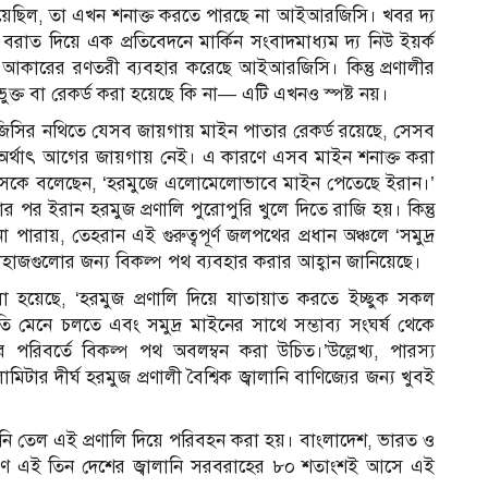
 হয়েছিল, তা এখন শনাক্ত করতে পারছে না আইআরজিসি। খবর দ্য
াদের বরাত দিয়ে এক প্রতিবেদনে মার্কিন সংবাদমাধ্যম দ্য নিউ ইয়র্ক
আকারের রণতরী ব্যবহার করেছে আইআরজিসি। কিন্তু প্রণালীর
্ত বা রেকর্ড করা হয়েছে কি না— এটি এখনও স্পষ্ট নয়।
জিসির নথিতে যেসব জায়গায় মাইন পাতার রেকর্ড রয়েছে, সেসব
 অর্থাৎ আগের জায়গায় নেই। এ কারণে এসব মাইন শনাক্ত করা
াইমসকে বলেছেন, ‘হরমুজে এলোমেলোভাবে মাইন পেতেছে ইরান।’
হওয়ার পর ইরান হরমুজ প্রণালি পুরোপুরি খুলে দিতে রাজি হয়। কিন্তু
ারায়, তেহরান এই গুরুত্বপূর্ণ জলপথের প্রধান অঞ্চলে ‘সমুদ্র
জাহাজগুলোর জন্য বিকল্প পথ ব্যবহার করার আহ্বান জানিয়েছে।
 হয়েছে, ‘হরমুজ প্রণালি দিয়ে যাতায়াত করতে ইচ্ছুক সকল
ীতি মেনে চলতে এবং সমুদ্র মাইনের সাথে সম্ভাব্য সংঘর্ষ থেকে
পরিবর্তে বিকল্প পথ অবলম্বন করা উচিত।’উল্লেখ্য, পারস্য
 দীর্ঘ হরমুজ প্রণালী বৈশ্বিক জ্বালানি বাণিজ্যের জন্য খুবই
ালানি তেল এই প্রণালি দিয়ে পরিবহন করা হয়। বাংলাদেশ, ভারত ও
 কারণ এই তিন দেশের জ্বালানি সরবরাহের ৮০ শতাংশই আসে এই