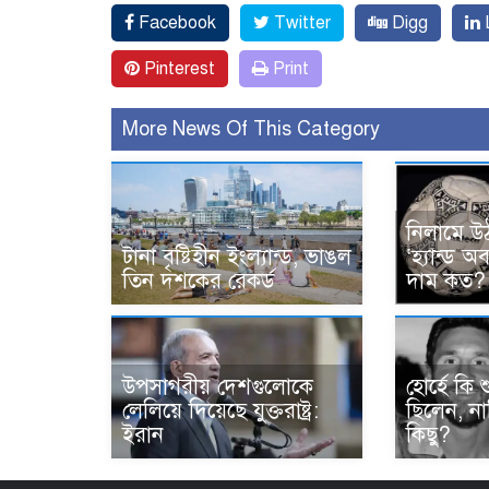
Facebook
Twitter
Digg
L
Pinterest
Print
More News Of This Category
নিলামে উ
টানা বৃষ্টিহীন ইংল্যান্ড, ভাঙল
‘হ্যান্ড 
তিন দশকের রেকর্ড
দাম কত?
উপসাগরীয় দেশগুলোকে
হোর্হে কি 
লেলিয়ে দিয়েছে যুক্তরাষ্ট্র:
ছিলেন, ন
ইরান
কিছু?