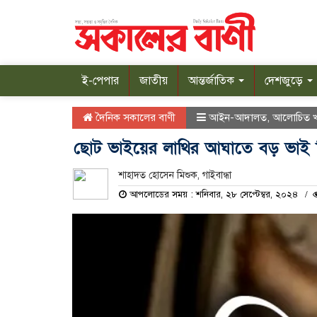
ই-পেপার
জাতীয়
আন্তর্জাতিক
দেশজুড়ে
দৈনিক সকালের বাণী
আইন-আদালত
,
আলোচিত 
ছোট ভাইয়ের লাথির আঘাতে বড় ভাই
শাহাদত হোসেন মিশুক, গাইবান্ধা
আপলোডের সময় : শনিবার, ২৮ সেপ্টেম্বর, ২০২৪