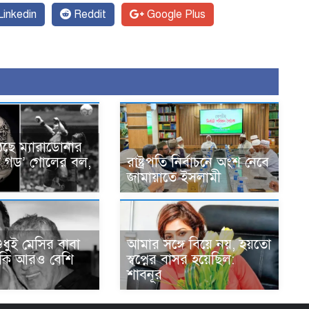
inkedin
Reddit
Google Plus
ঠছে ম্যারাডোনার
অব গড’ গোলের বল,
রাষ্ট্রপতি নির্বাচনে অংশ নেবে
জামায়াতে ইসলামী
শুধুই মেসির বাবা
আমার সঙ্গে বিয়ে নয়, হয়তো
াকি আরও বেশি
স্বপ্নের বাসর হয়েছিল:
শাবনূর