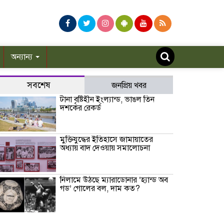
অন্যান্য
সবশেষ
জনপ্রিয় খবর
টানা বৃষ্টিহীন ইংল্যান্ড, ভাঙল তিন
দশকের রেকর্ড
মুক্তিযুদ্ধের ইতিহাসে জামায়াতের
অধ্যায় বাদ দেওয়ায় সমালোচনা
নিলামে উঠছে ম্যারাডোনার ‘হ্যান্ড অব
গড’ গোলের বল, দাম কত?
রাষ্ট্রপতি নির্বাচনে অংশ নেবে জামায়াতে