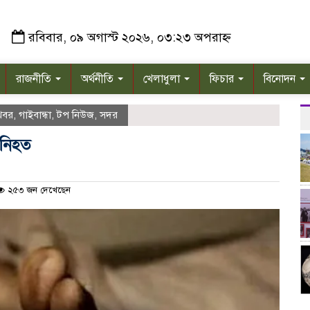
রবিবার, ০৯ অগাস্ট ২০২৬, ০৩:২৩ অপরাহ্ন
রাজনীতি
অর্থনীতি
খেলাধুলা
ফিচার
বিনোদন
খবর
,
গাইবান্ধা
,
টপ নিউজ
,
সদর
 নিহত
২৫৩ জন দেখেছেন