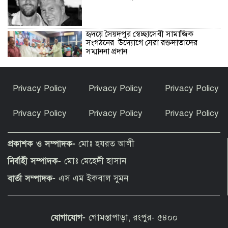
হৃদয়ে সৈয়দপুর স্বেচ্ছাসেবী সামাজিক
সংগঠনের উদ্যোগে সেরা রক্তদাতাদের
সম্মাননা প্রদান
আমার সঙ্গে বিয়ে নয়, হয়তো স্বপ্নের বাসর
Privacy Policy
Privacy Policy
Privacy Policy
হয়েছিল: শাবনূর
Privacy Policy
Privacy Policy
Privacy Policy
দেশের উন্নয়ন ও মানুষের কল্যাণে কাজ করুন
: ইউএনওদের প্রধানমন্ত্রী
প্রকাশক ও সম্পাদক-
মোঃ হযরত আলী
নির্বাহী সম্পাদক-
মোঃ মেহেদী হাসান
কাঁধখোলা গাউনে নজর কাড়লেন নুসরাত
বার্তা সম্পাদক-
এস এম ইকবাল সুমন
ফারিয়া
যোগাযোগ-
গোমস্তাপাড়া, রংপুর- ৫৪০০
বার্সেলোনা ছেড়ে শীর্ষ ক্লাবের সঙ্গে চুক্তির