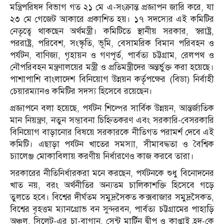
মন্ত্রিপরিষদ বিভাগ গত ২১ মে এ-সংক্রান্ত প্রজ্ঞাপন জারি করে, যা
২৩ মে গেজেট আকারে প্রকাশিত হয়। ১৭ সদস্যের এই কমিটির
নেতৃত্বে থাকছেন অর্থমন্ত্রী। কমিটিতে স্থানীয় সরকার, স্বরাষ্ট্র,
পররাষ্ট্র, পরিবেশ, সংস্কৃতি, ভূমি, বেসামরিক বিমান পরিবহন ও
পর্যটন, বাণিজ্য, গৃহায়ন ও গণপূর্ত, পার্বত্য চট্টগ্রাম, রেলপথ ও
নৌপরিবহন মন্ত্রণালয়ের মন্ত্রী ও প্রতিমন্ত্রীদের অন্তর্ভুক্ত করা হয়েছে।
পাশাপাশি বাংলাদেশ বিনিয়োগ উন্নয়ন কর্তৃপক্ষের (বিডা) নির্বাহী
চেয়ারম্যানও কমিটির সদস্য হিসেবে রয়েছেন।
প্রজ্ঞাপনে বলা হয়েছে, পর্যটন শিল্পের সার্বিক উন্নয়ন, আন্তর্জাতিক
মান নিয়ন্ত্রণ, নতুন সম্ভাবনা চিহ্নিতকরণ এবং সরকারি-বেসরকারি
বিনিয়োগ বাড়ানোর বিষয়ে সরকারকে নীতিগত পরামর্শ দেবে এই
কমিটি। এছাড়া পর্যটন খাতের সমস্যা, সীমাবদ্ধতা ও বৈশ্বিক
চ্যালেঞ্জ মোকাবিলায় করণীয় নির্ধারণেও কাজ করবে তারা।
সরকারের নীতিনির্ধারকরা মনে করছেন, পর্যটনকে শুধু বিনোদনের
খাত নয়, বরং অর্থনীতির অন্যতম চালিকাশক্তি হিসেবে গড়ে
তুলতে হবে। বিশ্বের দীর্ঘতম সমুদ্রসৈকত কক্সবাজার সমুদ্রসৈকত,
বিশ্বের বৃহত্তম ম্যানগ্রোভ বন সুন্দরবন, পার্বত্য চট্টগ্রামের পাহাড়ি
অঞ্চল, সিলেট-এর চা-বাগান, সেন্ট মার্টিন দ্বীপ ও কাপ্তাই হ্রদ-কে