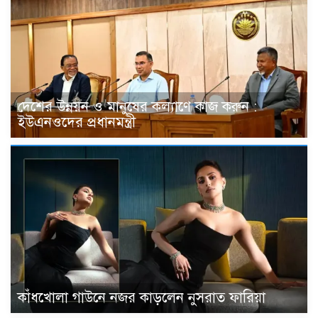
দেশের উন্নয়ন ও মানুষের কল্যাণে কাজ করুন :
ইউএনওদের প্রধানমন্ত্রী
কাঁধখোলা গাউনে নজর কাড়লেন নুসরাত ফারিয়া