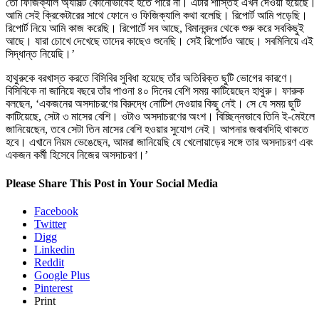
তো ফিজিক্যাল অ্যাসল্ট কোনোভাবেই হতে পারে না। এটার শাস্তিই এখন দেওয়া হয়েছে।
আমি সেই ক্রিকেটারের সাথে ফোনে ও ফিজিক্যালি কথা বলেছি। রিপোর্ট আমি পড়েছি।
রিপোর্ট নিয়ে আমি কাজ করেছি। রিপোর্টে সব আছে, বিমানবন্দর থেকে শুরু করে সবকিছুই
আছে। যারা চোখে দেখেছে তাদের কাছেও শুনেছি। সেই রিপোর্টও আছে। সবমিলিয়ে এই
সিদ্ধান্ত নিয়েছি।’
হাথুরুকে বরখাস্ত করতে বিসিবির সুবিধা হয়েছে তাঁর অতিরিক্ত ছুটি ভোগের কারণে।
বিসিবিকে না জানিয়ে বছরে তাঁর পাওনা ৪০ দিনের বেশি সময় কাটিয়েছেন হাথুরু। ফারুক
বলছেন, ‘একজনের অসদাচরণের বিরুদ্ধে নোটিশ দেওয়ার কিছু নেই। সে যে সময় ছুটি
কাটিয়েছে, সেটা ৩ মাসের বেশি। ওটাও অসদাচরণের অংশ। বিচ্ছিন্নভাবে তিনি ই-মেইলে
জানিয়েছেন, তবে সেটা তিন মাসের বেশি হওয়ার সুযোগ নেই। আপনার জবাবদিহি থাকতে
হবে। এখানে নিয়ম ভেঙেছেন, আমরা জানিয়েছি যে খেলোয়াড়ের সঙ্গে তার অসদাচরণ এবং
একজন কর্মী হিসেবে নিজের অসদাচরণ।’
Please Share This Post in Your Social Media
Facebook
Twitter
Digg
Linkedin
Reddit
Google Plus
Pinterest
Print