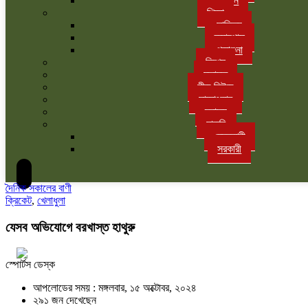
বাগান
শিক্ষা
সাহিত্য
ক্যাম্পাস
পড়াশুনা
বিশেষ
মতামত
লীড নিউজ
সাক্ষাৎকার
স্বাস্থ্য
চাকরি
বেসরকারী
সরকারী
দৈনিক সকালের বাণী
ক্রিকেট
,
খেলাধুলা
যেসব অভিযোগে বরখাস্ত হাথুরু
স্পোর্টস ডেস্ক
আপলোডের সময় : মঙ্গলবার, ১৫ অক্টোবর, ২০২৪
২৯১ জন দেখেছেন