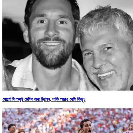
হোর্হে কি শুধুই মেসির বাবা ছিলেন, নাকি আরও বেশি কিছু?