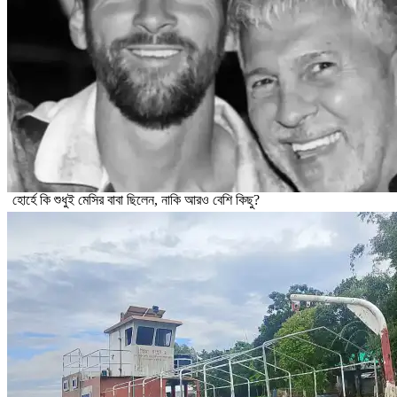
হোর্হে কি শুধুই মেসির বাবা ছিলেন, নাকি আরও বেশি কিছু?