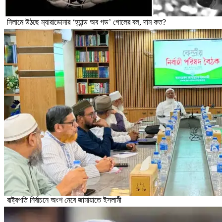
নিলামে উঠছে ম্যারাডোনার ‘হ্যান্ড অব গড’ গোলের বল, দাম কত?
রাষ্ট্রপতি নির্বাচনে অংশ নেবে জামায়াতে ইসলামী