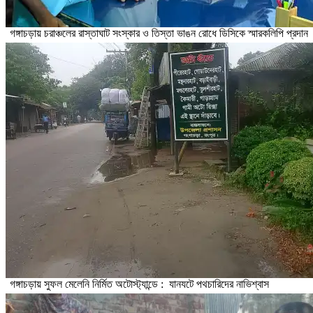
গঙ্গাচড়ায় চরাঞ্চলের রাস্তাঘাট সংস্কার ও তিস্তা ভাঙন রোধে ডিসিকে স্মারকলিপি প্রদান
গঙ্গাচড়ায় সুফল মেলেনি নির্মিত অটোস্ট্যান্ডে : যানযটে পথচারিদের নাভিশ্বাস