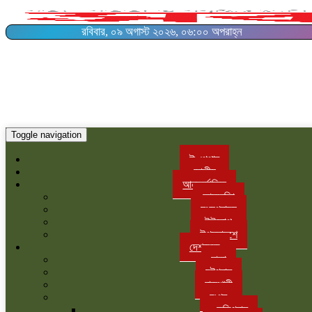
রবিবার, ০৯ অগাস্ট ২০২৬, ০৬:০০ অপরাহ্ন
Toggle navigation
ই-পেপার
জাতীয়
আন্তর্জাতিক
আমরেকিা
মধ্যপ্রাচ্য
ইউরোপ
উপমহাদশে
দেশজুড়ে
ঢাকা
চট্টগ্রাম
রাজশাহী
রংপুর
কুড়িগ্রাম