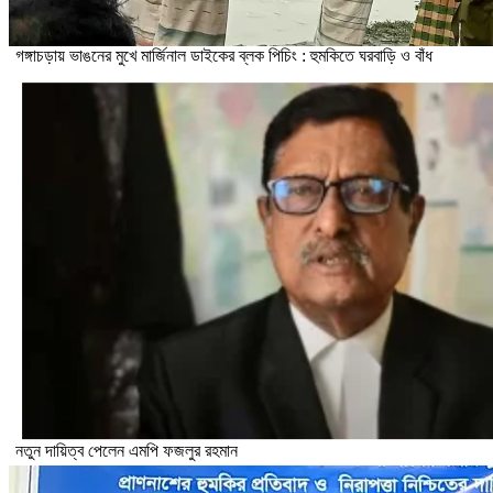
গঙ্গাচড়ায় ভাঙনের মুখে মার্জিনাল ডাইকের ব্লক পিচিং : হুমকিতে ঘরবাড়ি ও বাঁধ
নতুন দায়িত্ব পেলেন এমপি ফজলুর রহমান