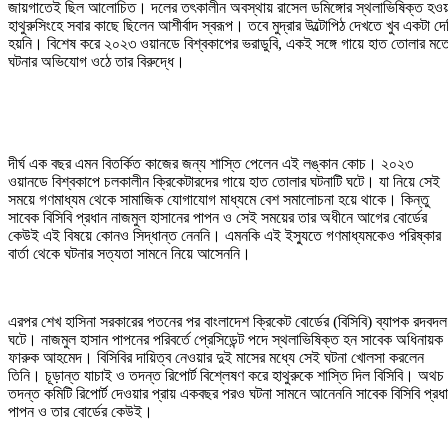
জায়গাতেই ছিল আলোচিত। দলের তৎকালীন অবস্থায় রাসেল ডমিঙ্গোর স্থলাভিষিক্ত হওয়
হাথুরুসিংহে সবার কাছে ছিলেন আশীর্বাদ স্বরূপ। তবে মুদ্রার উল্টোপিঠ দেখতে খুব একটা দে
হয়নি। বিশেষ করে ২০২৩ ওয়ানডে বিশ্বকাপের ভরাডুবি, একই সঙ্গে গায়ে হাত তোলার মত
ঘটনার অভিযোগ ওঠে তার বিরুদ্ধে।
দীর্ঘ এক বছর এমন বিতর্কিত কাজের জন্য শাস্তি পেলেন এই লঙ্কান কোচ। ২০২৩
ওয়ানডে বিশ্বকাপে চলকালীন ক্রিকেটারদের গায়ে হাত তোলার ঘটনাটি ঘটে। যা নিয়ে সেই
সময়ে গণমাধ্যম থেকে সামাজিক যোগাযোগ মাধ্যমে বেশ সমালোচনা হয়ে থাকে। কিন্তু
সাবেক বিসিবি প্রধান নাজমুল হাসানের পাপন ও সেই সময়ের তার অধীনে আগের বোর্ডের
কেউই এই বিষয়ে কোনও সিদ্ধান্ত নেননি। এমনকি এই ইস্যুতে গণমাধ্যমকেও পরিষ্কার
বার্তা থেকে ঘটনার সত্যতা সামনে নিয়ে আসেননি।
এরপর শেখ হাসিনা সরকারের পতনের পর বাংলাদেশ ক্রিকেট বোর্ডের (বিসিবি) ব্যাপক রদবদল
ঘটে। নাজমুল হাসান পাপনের পরিবর্তে প্রেসিডেন্ট পদে স্থলাভিষিক্ত হন সাবেক অধিনায়ক
ফারুক আহমেদ। বিসিবির দায়িত্ব নেওয়ার দুই মাসের মধ্যে সেই ঘটনা খোলসা করলেন
তিনি। চূড়ান্ত যাচাই ও তদন্ত রিপোর্ট বিশ্লেষণ করে হাথুরুকে শাস্তি দিল বিসিবি। অথচ
তদন্ত কমিটি রিপোর্ট দেওয়ার প্রায় একবছর পরও ঘটনা সামনে আনেননি সাবেক বিসিবি প্রধ
পাপন ও তার বোর্ডের কেউই।