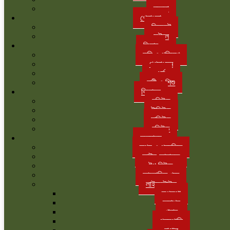
ব্যবসা
খেলাধুলা
ক্রিকেট
ফুটবল
ফিচার
কৃষি ও পরিবেশ
গণমাধ্যম
ধর্ম
নারী ও শিশু
বিনোদন
হলিউড
টালিউড
ঢালিউড
বলিউড
অন্যান্য
তথ্য ও প্রযুক্তি
আইন-আদালত
টপ নিউজ
আলোচিত খবর
লাইফস্টাইল
রূপকথা
ফ্যাশন
খাবার
গৃহস্থালি