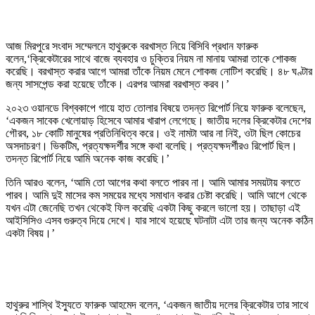
আজ মিরপুরে সংবাদ সম্মেলনে হাথুরুকে বরখাস্ত নিয়ে বিসিবি প্রধান ফারুক
বলেন,‘ক্রিকেটারের সাথে বাজে ব্যবহার ও চুক্তির নিয়ম না মানায় আমরা তাকে শোকজ
করেছি। বরখাস্ত করার আগে আমরা তাঁকে নিয়ম মেনে শোকজ নোটিশ করেছি। ৪৮ ঘণ্টার
জন্য সাসপেন্ড করা হয়েছে তাঁকে। এরপর আমরা বরখাস্ত করব।’
২০২৩ ওয়ানডে বিশ্বকাপে গায়ে হাত তোলার বিষয়ে তদন্ত রিপোর্ট নিয়ে ফারুক বলেছেন,
‘একজন সাবেক খেলোয়াড় হিসেবে আমার খারাপ লেগেছে। জাতীয় দলের ক্রিকেটার দেশের
গৌরব, ১৮ কোটি মানুষের প্রতিনিধিত্ব করে। ওই নামটা আর না নিই, ওটা ছিল কোচের
অসদাচরণ। ভিকটিম, প্রত্যক্ষদর্শীর সঙ্গে কথা বলেছি। প্রত্যক্ষদর্শীরও রিপোর্ট ছিল।
তদন্ত রিপোর্ট নিয়ে আমি অনেক কাজ করেছি।’
তিনি আরও বলেন, ‘আমি তো আগের কথা বলতে পারব না। আমি আমার সময়টায় বলতে
পারব। আমি দুই মাসের কম সময়ের মধ্যে সমাধান করার চেষ্টা করেছি। আমি আগে থেকে
যখন এটা জেনেছি তখন থেকেই ফিল করেছি একটা কিছু করলে ভালো হয়। তাছাড়া এই
আইসিসিও এসব গুরুত্ব দিয়ে দেখে। যার সাথে হয়েছে ঘটনাটা এটা তার জন্য অনেক কঠিন
একটা বিষয়।’
হাথুরুর শাস্থি ইস্যুতে ফারুক আহমেদ বলেন, ‘একজন জাতীয় দলের ক্রিকেটার তার সাথে