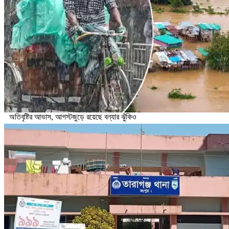
অতিবৃষ্টির আভাস, আগস্টজুড়ে রয়েছে বন্যার ঝুঁকিও