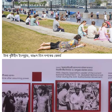
টানা বৃষ্টিহীন ইংল্যান্ড, ভাঙল তিন দশকের রেকর্ড