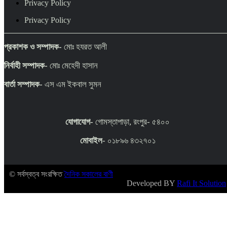
Privacy Policy
Privacy Policy
প্রকাশক ও সম্পাদক-
মোঃ হযরত আলী
নির্বাহী সম্পাদক-
মোঃ মেহেদী হাসান
বার্তা সম্পাদক-
এস এম ইকবাল সুমন
যোগাযোগ-
গোমস্তাপাড়া, রংপুর- ৫৪০০
মোবাইল
- ০১৮৯৬ ৪৩২৭০১
© সর্বস্বত্ব সংরক্ষিত
দৈনিক সকালের বাণী
Developed BY
Rafi It Solution