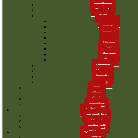
লালমনিরহাট
নীলফামারী
রংপুর
গংগাচড়া
বদরগঞ্জ
তারাগঞ্জ
সদর
পীরগাছা
কাউনিয়া
মিঠাপুকুর
পীরগঞ্জ
গাইবান্ধা
দিনাজপুর
ঠাকুরগাঁও
পঞ্চগড়
খুলনা
বরিশাল
সিলেট
ময়মনসিংহ
রাজনীতি
আওয়ামী লীগ
বিএনপি
জাতীয় পার্টি
অর্থনীতি
ব্যাংক