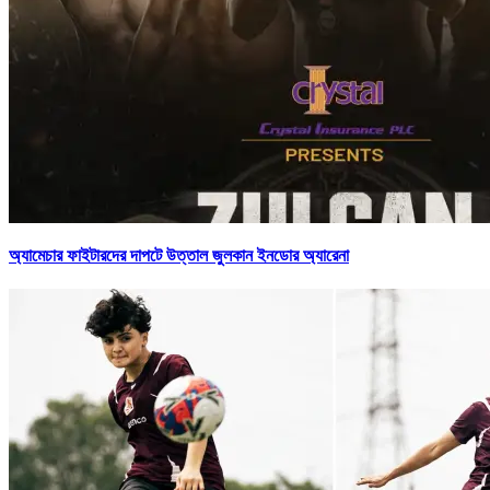
অ্যামেচার ফাইটারদের দাপটে উত্তাল জুলকান ইনডোর অ্যারেনা