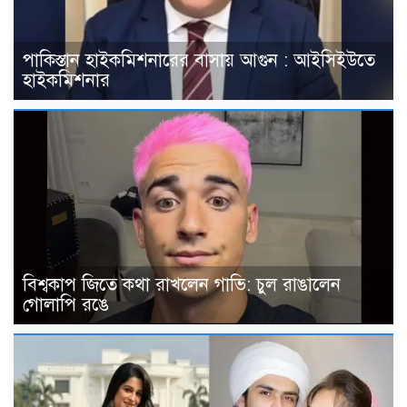
পাকিস্তান হাইকমিশনারের বাসায় আগুন : আইসিইউতে
হাইকমিশনার
বিশ্বকাপ জিতে কথা রাখলেন গাভি: চুল রাঙালেন
গোলাপি রঙে