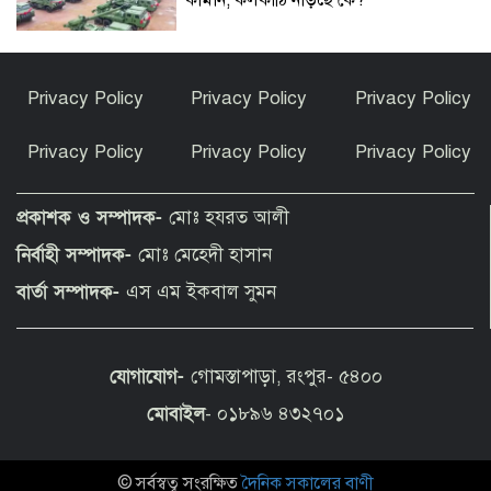
কামান, কলকাঠি নাড়ছে কে?
প্রথম শ্রেণিতে লটারি, অন্য সব শ্রেণিতে ভর্তি
Privacy Policy
Privacy Policy
Privacy Policy
পরীক্ষা নেওয়া হবে
Privacy Policy
Privacy Policy
Privacy Policy
পাকিস্তান হাইকমিশনারের বাসায় আগুন :
আইসিইউতে হাইকমিশনার
প্রকাশক ও সম্পাদক-
মোঃ হযরত আলী
নির্বাহী সম্পাদক-
মোঃ মেহেদী হাসান
বিশ্বকাপ জিতে কথা রাখলেন গাভি: চুল
বার্তা সম্পাদক-
এস এম ইকবাল সুমন
রাঙালেন গোলাপি রঙে
যোগাযোগ-
গোমস্তাপাড়া, রংপুর- ৫৪০০
সুন্দরগঞ্জে পুকুরে উদ্ধার নিখোঁজ বৃদ্ধের মরদেহ
মোবাইল
- ০১৮৯৬ ৪৩২৭০১
© সর্বস্বত্ব সংরক্ষিত
দৈনিক সকালের বাণী
কেন ইসলাম ধর্ম গ্রহণ করলেন ভারতীয় এই