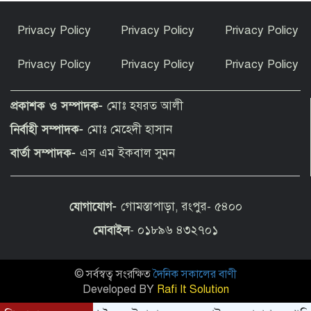
ইসলামী আন্দোলন বাংলাদেশ রংপুর জেলা
Privacy Policy
Privacy Policy
Privacy Policy
কমিটির শপথ গ্রহণ
Privacy Policy
Privacy Policy
Privacy Policy
সাড়া ফেলেছে তথ্যভিত্তিজ ডিজিটাল প্লাটফর্ম
‘রংপুর ডায়েরি’
প্রকাশক ও সম্পাদক-
মোঃ হযরত আলী
নির্বাহী সম্পাদক-
মোঃ মেহেদী হাসান
বোচাগঞ্জে জমি দখল ও স্ট্যাম্পে স্বাক্ষরের
বার্তা সম্পাদক-
এস এম ইকবাল সুমন
অভিযোগে সংবাদ সম্মেলন
যোগাযোগ-
গোমস্তাপাড়া, রংপুর- ৫৪০০
সৈয়দপুর ক্যান্টনমেন্ট পাবলিক স্কুল ও
কলেজের ১৩ শিক্ষার্থীর প্রতিনিধিত্ব করার
মোবাইল
- ০১৮৯৬ ৪৩২৭০১
গৌরব অর্জন
© সর্বস্বত্ব সংরক্ষিত
দৈনিক সকালের বাণী
গণমাধ্যম শক্তিশালী হলেই গণতন্ত্র শক্তিশালী
হবে : স্থানীয় সরকারমন্ত্রী
Developed BY
Rafi It Solution