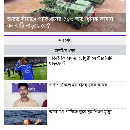
ভারত সীমান্তে পাকিস্তানের ২৫০ অত্যাধুনিক কামান,
কলকাঠি নাড়ছে কে?
সবশেষ
জনপ্রিয় খবর
সত্যিই কি হামজা চৌধুরী লেস্টার সিটি
ছাড়ছেন?
রাণীশংকৈলে ইয়াবাসহ যুবক আটক
তারাগঞ্জে পানিতে ডুবে দুই শিশুর মৃত্যু