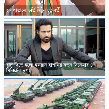
হাসপাতালে ভর্তি মিঠুন চক্রবর্তী
বাদ দিতে হলো ইমরান হাশমির নতুন সিনেমার ৪
মিনিটের দৃশ্য