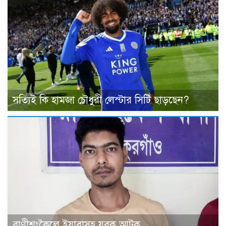
সত্যিই কি হামজা চৌধুরী লেস্টার সিটি ছাড়ছেন?
রাণীশংকৈলে ইয়াবাসহ যুবক আটক