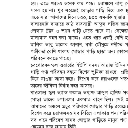
হয়। এতে খরচও অনেক কম পড়ে। চরাঞ্চলে বালু ব
সম্ভব হয় না। খুব সহজেই ঘোড়ার গাড়ি দিয়ে এক স
এতে সারা আমাদের দিনে ৮০০, ৯০০ এমনকি হাজার 
বালারহাট বাজারে কাঠ ব্যবসায়ী আব্দুল লতিফ জ
দোলায় ট্রক্টর ও ভ্যান গাড়ি যেতে পারে না। সেক্
মালামাল বহন করা যাচ্ছে। এতে খরচ একটু বেশি হ
মালিক আবু তালেব জানান, বর্ষা মৌসুমে নদীতে 
গভীরতা বেশি থাকায় ঘোড়ার গাড়ি ছাড়া অন্য কোন
পরিবহন করতে পাচ্ছে।
চরগোরকমন্ডল ওয়ার্ডের ইউপি সদস্য আয়াজ উদ্দিন 
গাড়ি পণ্য পরিবহন বহনে বিশেষ ভুমিকা রাখছে। প্রত
নিয়ে যাওয়া আসা করে। বিশেষ করে চরাঞ্চলের শতশত 
তাদের জীবিকা নির্বাহ করে আসছে।
নাওডাঙ্গা স্কুল অ্যান্ড কলেজ অধ্যক্ষ আব্দুল হ
ঘোড়া তাদের চলাচলের একমাত্র বাহন ছিল। সেই প্র
আমাদের অঞ্চলে প্রচুর পরিমাণে ঘোড়ার গাড়ি রয়েছ
বিশেষ করে চরাঞ্চলসহ সব বিভিন্ন এলাকায় পন্য পরিব
সব খানে পরিবেশ বান্ধব ঘোড়ার গাড়িতে মানুষ পণ্য 
বেড়েছে বলে জানান তিনি।