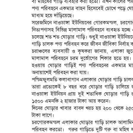
বা মহিষের গাড়ি ব্যবহার করা হতো। এখন কালের পরিক্
পণ্য পরিবহনে একমাত্র বাহন হিসেবেই চোখে পড়ে ঘোড়
মাধ্যম হয়ে দাঁড়িয়েছে।
সরেজমিনে নাওডাঙ্গা ইউনিয়নের গোরকমন্ডল, চরগোরক
নিত্যপণ্যসহ বিভিন্ন মালামাল পরিবহনে ব্যবহৃত হচ্ছ
চলেছে শত শত ঘোড়ার গাড়ি। শুধুই নাওডাঙ্গা ইউন
গাড়ি চালক পণ্য পরিবহন করে জীবন জীবিকা নির্বা
চরাঞ্চলের ব্যবসায়ী ও কৃষকরা জানায়, এলাকা জুড়
মালামাল পরিবহনে চরম দুর্ভোগের শিকার হতে হয়। এ
হওয়ায় ঘোড়ার গাড়িই পণ্য পরিবহনের একমাত্র মাধ
অনায়াশেই পরিবহন করা যায়।
পশ্চিমফুলমতি কলাবাগান এলাকার ঘোড়ার গাড়ি চ
তারা প্রত্যেকেই ৮ বছর ধরে ঘোড়ার গাড়ি চালিয়ে 
নাওডাঙ্গা ইউনিয়ন প্রায় দুই শতাধিক ঘোড়ার গাড়ি 
১৫০০ এমনকি ২ হাজার টাকা আয় করেন।
দিনের ঘোড়ার খাবার বাবদ খরচ হয় ২০০ থেকে ২৫
টাকা লাগে।
চরগোরকমন্ডল এলাকার ঘোড়ার গাড়ি চালক আলামিন
পরিবহন করতো। গরুর গাড়িতে দুটি গরু বা মহিষ ল