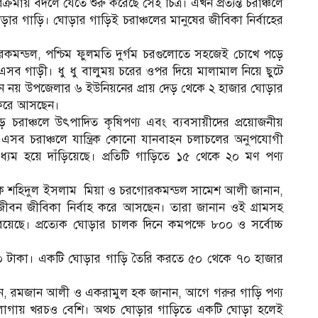
রমায় বদলে যেতে শুরু করেছে সেই চিত্র। এখন প্রত্যন্ত চরাঞ্চলে
ার গাড়ি। ঘোড়ার গাড়িই চরাঞ্চলের মানুষের জীবিকা নির্বাহের
মন্ডল, পশ্চিম ফুলমতি দুর্গম চরগুলোতে সহজেই চোখে পড়ে
ে এসব গাড়ী। ধু ধু বালুময় চরের ওপর দিয়ে মালামাল নিয়ে ছুটে
িয়নে নয় উপজেলার ৬ ইউনিয়নের প্রায় দেড় থেকে ২ হাজার ঘোড়ার
হ করে আসছেন।
ে চরাঞ্চলে উৎপাদিত কৃষিপণ্য এবং ব্যবসায়ীদের প্রয়োজনীয়
সব চরাঞ্চলে যান্ত্রিক কোনো যানবাহন চলাচলের অনুপযোগী
্যম হয়ে দাঁড়িয়েছে। প্রতিটি গাড়িতে ১৫ থেকে ২০ মণ পণ্য
ালক শহিদুল ইসলাম মিয়া ও চরগোরকমন্ডল সামেশ আলী জানান,
জীবন জীবিকা নির্বাহ করে আসছেন। তারা জানান ওই গ্রামসহ
রয়েছে। প্রত্যেক ঘোড়ার চালক দিনে কমপক্ষে ৮০০ ও সর্বোচ্চ
০ টাকা। একটি ঘোড়ার গাড়ি তৈরি করতে ৫০ থেকে ৭০ হাজার
, রমজান আলী ও একরামুল হক জানান, আগে গরুর গাড়ি পণ্য
াগায় খরচও বেশি। অথচ ঘোড়ার গাড়িতে একটি ঘোড়া হলেই