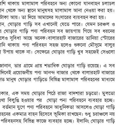
েশি থাকায় মালামাল পরিবহনে অন্য কোনো যানবাহন চলাচল
্থান থেকে অন্য স্থানে মানুষসহ মালামাল আনা নেওয়া করা হয়।
টাকা আয়। তা দিয়ে আমাদের সংসারের ব্যয়বহন করা হয়।
ানান, ঘোড়ার গাড়ি সব এখানেই যেতে পারে। যেমন চরঞ্চল ও
ষেত্রে ঘোড়ার গাড়ি পণ্য পরিবহন সব জায়গায় গিয়ে সব ধরনের
লেও সুবিধা আছে অনেক।বালারহাট বাজারের তানিয়া স্টোরের
পানি থাকায় পণ্য পরিবহন সহজ হলেও শুকনো মৌসুমে বালুর
ো উপায় থাকে না। সেক্ষেত্রে ঘোড়ার গাড়ি খুব সহজেই সেগুলো
জানান, তার গ্রামে প্রায় শতাধিক ঘোড়ার গাড়ি রয়েছে। এ সব
িদিনেই প্রয়োজনীয় পণ্য আনন্দ বাজার থেকে বালারহাট বাজারে
মানুষ ঘোড়ার গাড়িতে বিভিন্ন মালামাল পরিবহনের মাধ্যমে
ানিফ সরকার, এক সময় ঘোড়ার পিঠে রাজা বাদশারা চড়তো। মুলতো
থা বিলুপ্তি হওয়ার পর ঘোড়া পন্য পরিবহনে ব্যবহার হচ্ছে।
ে। বর্তমান যুগে পণ্য পরিবহনে আধুনিকতা আসলেও ঘোড়া গাড়ি
হনের একমাত্র বাহন হিসেবে ভূমিকা রাখছেন। শুধু চরাঞ্চলে নয়
পরিবহনসহ বিভিন্ন কাজে ব্যবহার হচ্ছে। ইদানিং ঘোড়ার গাড়ি