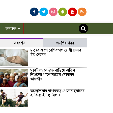
অন্যান্য
সবশেষ
জনপ্রিয় খবর
মৃত্যুর আগে বেশিরভাগ রোগী যেসব
স্বপ্ন দেখেন
মানবিকতার হাত বাড়িয়ে এতিম
শিশুদের পাশে সায়েম সোবহান
আনভীর
অস্ট্রেলিয়ার নাগরিকত্ব পেলেন ইরানের
২ ‘বিদ্রোহী’ ফুটবলার
হাসিনার বক্তব্যকে আমরা সমর্থন করি