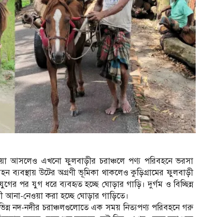
 ছোয়া আসলেও এখনো ফুলবাড়ীর চরাঞ্চলে পণ্য পরিবহনে ভরসা
বহন ব্যবস্থায় উটের অগ্রণী ভূমিকা থাকলেও কুড়িগ্রামের ফুলবাড়ী
র পর যুগ ধরে ব্যবহৃত হচ্ছে ঘোড়ার গাড়ি। দুর্গম ও বিচ্ছিন্ন
্রী আনা-নেওয়া করা হচ্ছে ঘোড়ার গাড়িতে।
্ন নদ-নদীর চরাঞ্চলগুলোতে এক সময় নিত্যপণ্য পরিবহনে গরু