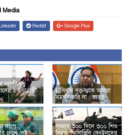
l Media
inkedin
Reddit
Google Plus
ার নাগরিকত্ব
নের ২ ‘বিদ্রোহী’
হাসিনার বক্তব্যকে আমরা
সমর্থন করি না : ভারত
য়া কাপে
গাজায় ৩০০ দিনে ৩০০ শিশু
র গ্রুপে নেই
নিহত, ফিলিস্তিনি বেদুইনদের