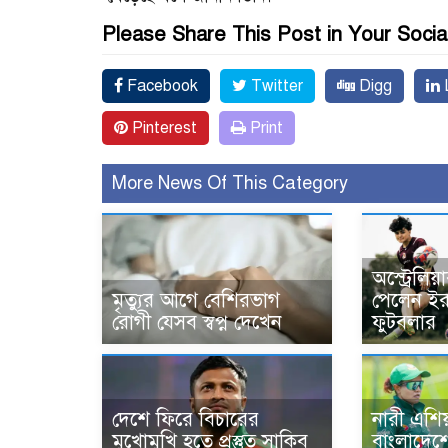
Please Share This Post in Your Socia
Facebook
Twitter
Digg
L
Pinterest
Print
More News Of This Category
অস্ট্রেলিয়
মৃত্যুর আগে বেশিরভাগ
পেলেন ইরা
রোগী যেসব স্বপ্ন দেখেন
ফুটবলার
দেশে ফিরে বিচারের
নারী এশি
মুখোমুখি হতে প্রস্তুত সাকিব
বাংলাদেশে