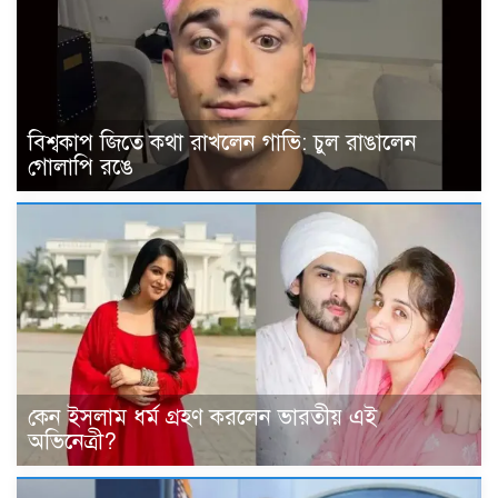
বিশ্বকাপ জিতে কথা রাখলেন গাভি: চুল রাঙালেন
গোলাপি রঙে
কেন ইসলাম ধর্ম গ্রহণ করলেন ভারতীয় এই
অভিনেত্রী?