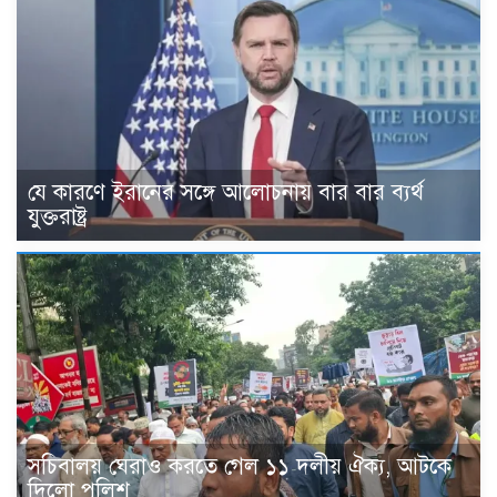
যে কারণে ইরানের সঙ্গে আলোচনায় বার বার ব্যর্থ
যুক্তরাষ্ট্র
সচিবালয় ঘেরাও করতে গেল ১১ দলীয় ঐক্য, আটকে
দিলো পুলিশ