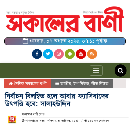
শুক্রবার, ০৭ অগাস্ট ২০২৬, ০৭:১১ পূর্বাহ্ন
Toggle
navigation
দৈনিক সকালের বাণী
জাতীয়
,
টপ নিউজ
,
লীড নিউজ
নির্বাচন বিলম্বিত হলে আবার ফ্যাসিবাদের
উৎপত্তি হবে: সালাহউদ্দিন
সকালের বাণী ডেস্ক
আপলোডের সময় : শনিবার, ৪ অক্টোবর, ২০২৫
১৬০ জন দেখেছেন