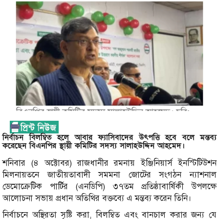
নির্বাচন বিলম্বিত হলে আবার ফ্যাসিবাদের উৎপত্তি হবে বলে মন্তব্য
করেছেন বিএনপির স্থায়ী কমিটির সদস্য সালাহউদ্দিন আহমেদ।
শনিবার (৪ অক্টোবর) রাজধানীর রমনায় ইঞ্জিনিয়ার্স ইনস্টিটিউশন
মিলনায়তনে জাতীয়তাবাদী সমমনা জোটের সংগঠন ন্যাশনাল
ডেমোক্রেটিক পার্টির (এনডিপি) ৩৭তম প্রতিষ্ঠাবার্ষিকী উপলক্ষে
আলোচনা সভায় প্রধান অতিথির বক্তব্যে এ মন্তব্য করেন তিনি।
নির্বাচনে অস্থিরতা সৃষ্টি করা, বিলম্বিত এবং বানচাল করার জন্য যে