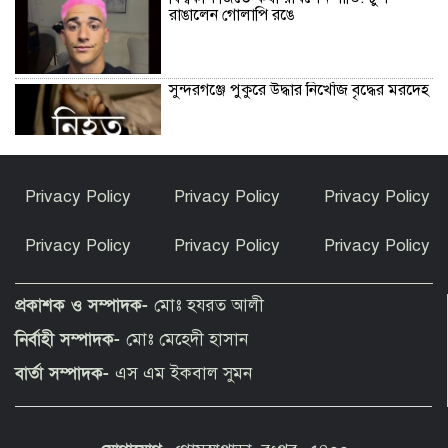
রাঙালেন গোলাপি রঙে
সুন্দরগঞ্জে পুকুরে উদ্ধার নিখোঁজ বৃদ্ধের মরদেহ
কেন ইসলাম ধর্ম গ্রহণ করলেন ভারতীয় এই
Privacy Policy
Privacy Policy
Privacy Policy
অভিনেত্রী?
Privacy Policy
Privacy Policy
Privacy Policy
পীরগাছায় বাংলাদেশ বুলেটিনের ৯ম বর্ষপূর্তি
উদযাপন
প্রকাশক ও সম্পাদক-
মোঃ হযরত আলী
নির্বাহী সম্পাদক-
মোঃ মেহেদী হাসান
ফুলছড়িতে গাঁজাসহ ৩ জনের কারাদণ্ড
বার্তা সম্পাদক-
এস এম ইকবাল সুমন