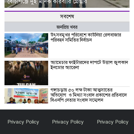
বোচাগঞ্জে দুই মাদক কারবারি গ্রেপ্তার
সবশেষ
জনপ্রিয় খবর
উৎসবমুখর পরিবেশে কাউনিয়া রেলবাজার
পরিবহন সমিতির নির্বাচন
অ্যামেচার ফাইটারদের দাপটে উত্তাল জুলকান
ইনডোর অ্যারেনা
গঙ্গাচড়ায় ৫০ লক্ষ টাকা আত্মসাতের
অভিযোগ ও মিথ্যা সংবাদ প্রকাশের প্রতিবাদে
বিএনপি নেতার সংবাদ সম্মেলন
মমকে নিয়ে মন্তব্যে বিতর্ক, মুখ খুললেন ডলি
Privacy Policy
Privacy Policy
Privacy Policy
জহুর