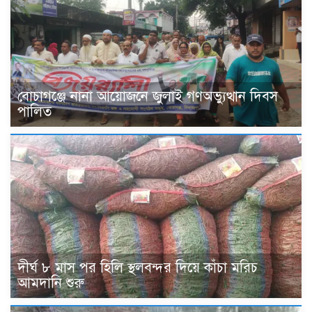
বোচাগঞ্জে নানা আয়োজনে জুলাই গণঅভ্যুত্থান দিবস
পালিত
দীর্ঘ ৮ মাস পর হিলি স্থলবন্দর দিয়ে কাঁচা মরিচ
আমদানি শুরু