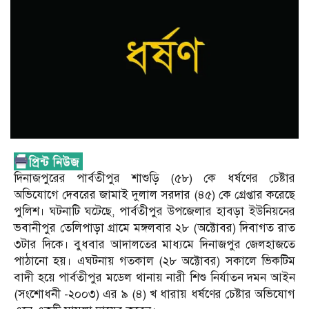
দিনাজপুরের পার্বতীপুর শাশুড়ি (৫৮) কে ধর্ষণের চেষ্টার
অভিযোগে দেবরের জামাই দুলাল সরদার (৪৫) কে গ্রেপ্তার করেছে
পুলিশ। ঘটনাটি ঘটেছে, পার্বতীপুর উপজেলার হাবড়া ইউনিয়নের
ভবানীপুর তেলিপাড়া গ্রামে মঙ্গলবার ২৮ (অক্টোবর) দিবাগত রাত
৩টার দিকে। বুধবার আদালতের মাধ্যমে দিনাজপুর জেলহাজতে
পাঠানো হয়। এঘটনায় গতকাল (২৮ অক্টোবর) সকালে ভিকটিম
বাদী হয়ে পার্বতীপুর মডেল থানায় নারী শিশু নির্যাতন দমন আইন
(সংশোধনী -২০০৩) এর ৯ (৪) খ ধারায় ধর্ষণের চেষ্টার অভিযোগ