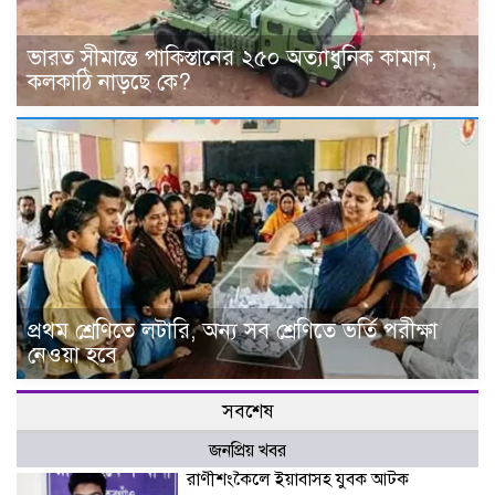
ভারত সীমান্তে পাকিস্তানের ২৫০ অত্যাধুনিক কামান,
কলকাঠি নাড়ছে কে?
প্রথম শ্রেণিতে লটারি, অন্য সব শ্রেণিতে ভর্তি পরীক্ষা
নেওয়া হবে
সবশেষ
জনপ্রিয় খবর
রাণীশংকৈলে ইয়াবাসহ যুবক আটক