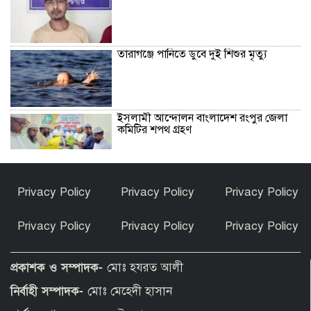
তারাগঞ্জে পানিতে ডুবে দুই শিশুর মৃত্যু
ইসলামী আন্দোলন বাংলাদেশ রংপুর জেলা
কমিটির শপথ গ্রহণ
সাড়া ফেলেছে তথ্যভিত্তিজ ডিজিটাল প্লাটফর্ম
Privacy Policy
Privacy Policy
Privacy Policy
‘রংপুর ডায়েরি’
Privacy Policy
Privacy Policy
Privacy Policy
বোচাগঞ্জে জমি দখল ও স্ট্যাম্পে স্বাক্ষরের
অভিযোগে সংবাদ সম্মেলন
প্রকাশক ও সম্পাদক-
মোঃ হযরত আলী
নির্বাহী সম্পাদক-
মোঃ মেহেদী হাসান
সৈয়দপুর ক্যান্টনমেন্ট পাবলিক স্কুল ও