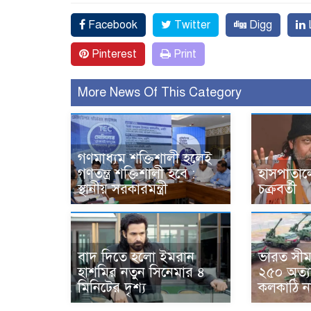
Facebook
Twitter
Digg
L
Pinterest
Print
More News Of This Category
গণমাধ্যম শক্তিশালী হলেই
গণতন্ত্র শক্তিশালী হবে :
হাসপাতালে
স্থানীয় সরকারমন্ত্রী
চক্রবর্তী
বাদ দিতে হলো ইমরান
ভারত সীমান
হাশমির নতুন সিনেমার ৪
২৫০ অত্যা
মিনিটের দৃশ্য
কলকাঠি ন