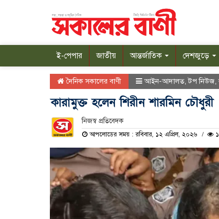
ই-পেপার
জাতীয়
আন্তর্জাতিক
দেশজুড়ে
দৈনিক সকালের বাণী
আইন-আদালত
,
টপ নিউজ
,
কারামুক্ত হলেন শিরীন শারমিন চৌধুরী
নিজস্ব প্রতিবেদক
আপলোডের সময় : রবিবার, ১২ এপ্রিল, ২০২৬
১