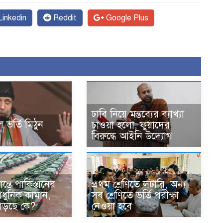
inkedin
Reddit
Google Plus
ঢাবি নিয়ে মন্তব্যের ব্যাখ্যা
 ভর্তি মিঠুন
চাওয়া হলো, ফুয়াদের
বিরুদ্ধে আইনি উদ্যোগ
্তে পাকিস্তানের
প্রথম শ্রেণিতে লটারি, অন্য
ধুনিক কামান,
সব শ্রেণিতে ভর্তি পরীক্ষা
াড়ছে কে?
নেওয়া হবে