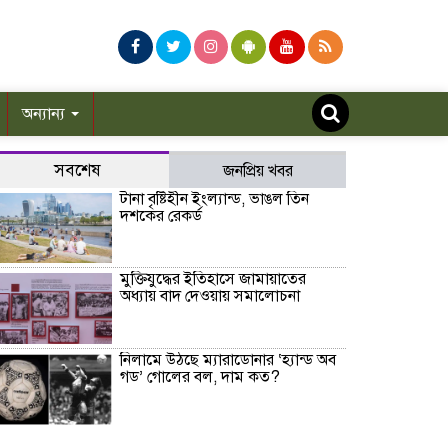
অন্যান্য
সবশেষ
জনপ্রিয় খবর
টানা বৃষ্টিহীন ইংল্যান্ড, ভাঙল তিন
দশকের রেকর্ড
মুক্তিযুদ্ধের ইতিহাসে জামায়াতের
অধ্যায় বাদ দেওয়ায় সমালোচনা
নিলামে উঠছে ম্যারাডোনার ‘হ্যান্ড অব
গড’ গোলের বল, দাম কত?
রাষ্ট্রপতি নির্বাচনে অংশ নেবে জামায়াতে