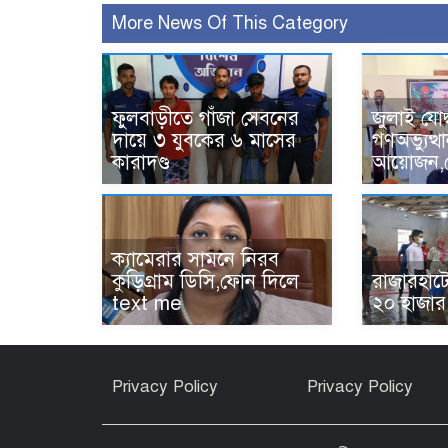
More News Of This Category
ফুলবাড়ীতে গাঁজা সেবনের
জুলাই যোদ
দায়ে ৩ যুবকের ৬ মাসের
গণঅভ্যুত্
কারাদণ্ড
আয়োজন,ক্
‎ক্যামেরার সামনে নিরব
কুড়িগ্রাম ডিসি,ফোন দিলে
রাজারহাটে
text me
২০ হাজার
Privacy Policy
Privacy Policy