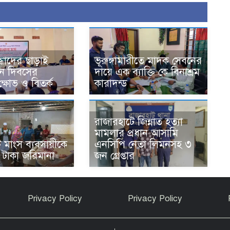
্ধাদের ছাড়াই
ভূরুঙ্গামারীতে মাদক সেবনের
থান দিবসের
দায়ে এক ব্যাক্তি কে বিনাশ্রম
ষোভ ও বিতর্ক
কারাদন্ড
রাজারহাটে জিন্নাত হত্যা
মামলার প্রধান আসামি
 মাংস ব্যবসায়ীকে
এনসিপি নেতা লিমনসহ ৩
 টাকা জরিমানা
জন গ্রেপ্তার
Privacy Policy
Privacy Policy