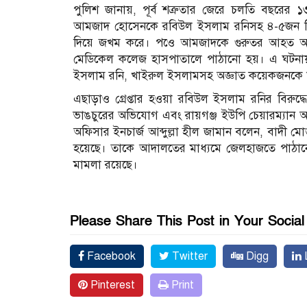
পুলিশ জানায়, পূর্ব শত্রুতার জেরে চলতি বছরের
আমজাদ হোসেনকে রবিউল ইসলাম রনিসহ ৪-৫জন মিলে 
দিয়ে জখম করে। পওে আমজাদকে গুরুতর আহত অবস্থায় প
মেডিকেল কলেজ হাসপাতালে পাঠানো হয়। এ ঘটনায়
ইসলাম রনি, খাইরুল ইসলামসহ অজ্ঞাত কয়েকজনকে আস
এছাড়াও গ্রেপ্তার হওয়া রবিউল ইসলাম রনির বিরুদ্
ভাঙচুরের অভিযোগ এবং রায়গঞ্জ ইউপি চেয়ারম্যান আরি
অফিসার ইনচার্জ আব্দুল্লা হীল জামান বলেন, বাদী ম
হয়েছে। তাকে আদালতের মাধ্যমে জেলহাজতে পাঠানো হ
মামলা রয়েছে।
Please Share This Post in Your Socia
Facebook
Twitter
Digg
L
Pinterest
Print