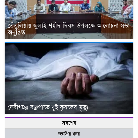
তেঁতুলিয়ায় জুলাই শহীদ দিবস উপলক্ষে আলোচনা সভা
অনুষ্ঠিত
দেবীগঞ্জে বজ্রপাতে দুই কৃষকের মৃত্যু
সবশেষ
জনপ্রিয় খবর