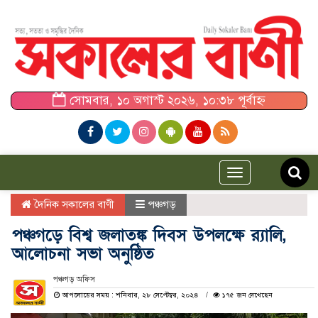
সোমবার, ১০ অগাস্ট ২০২৬, ১০:৩৮ পূর্বাহ্ন
Toggle
navigation
দৈনিক সকালের বাণী
পঞ্চগড়
পঞ্চগড়ে বিশ্ব জলাতঙ্ক দিবস উপলক্ষে র‍্যালি,
আলোচনা সভা অনুষ্ঠিত
পঞ্চগড় অফিস
আপলোডের সময় : শনিবার, ২৮ সেপ্টেম্বর, ২০২৪
১৭৫ জন দেখেছেন