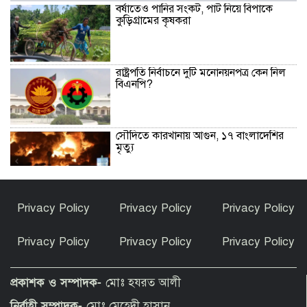
বর্ষাতেও পানির সংকট, পাট নিয়ে বিপাকে
কুড়িগ্রামের কৃষকরা
রাষ্ট্রপতি নির্বাচনে দুটি মনোনয়নপত্র কেন নিল
বিএনপি?
সৌদিতে কারখানায় আগুন, ১৭ বাংলাদেশির
মৃত্যু
রাণীশংকৈলে জলাবদ্ধতা নিরসন করলেন
Privacy Policy
Privacy Policy
Privacy Policy
বিএনপি নেতা আলিফ
Privacy Policy
Privacy Policy
Privacy Policy
চাকরি-ভাতার প্রলোভন দেখিয়ে লাখ লাখ
টাকা হাতিয়ে নেওয়ার অভিযোগ
প্রকাশক ও সম্পাদক-
মোঃ হযরত আলী
নির্বাহী সম্পাদক-
মোঃ মেহেদী হাসান