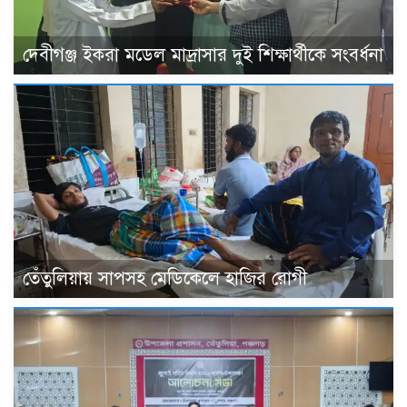
দেবীগঞ্জ ইকরা মডেল মাদ্রাসার দুই শিক্ষার্থীকে সংবর্ধনা
তেঁতুলিয়ায় সাপসহ মেডিকেলে হাজির রোগী