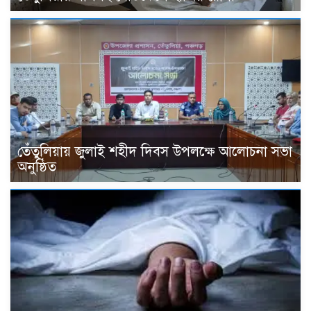
তেঁতুলিয়ায় জুলাই শহীদ দিবস উপলক্ষে আলোচনা সভা
অনুষ্ঠিত