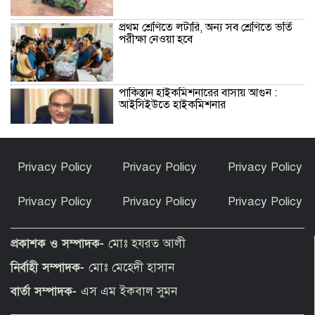
প্রথম শ্রেণিতে লটারি, অন্য সব শ্রেণিতে ভর্তি
পরীক্ষা নেওয়া হবে
পাকিস্তান হাইকমিশনারের বাসায় আগুন :
আইসিইউতে হাইকমিশনার
বিশ্বকাপ জিতে কথা রাখলেন গাভি: চুল
Privacy Policy
Privacy Policy
Privacy Policy
রাঙালেন গোলাপি রঙে
Privacy Policy
Privacy Policy
Privacy Policy
সুন্দরগঞ্জে পুকুরে উদ্ধার নিখোঁজ বৃদ্ধের মরদেহ
প্রকাশক ও সম্পাদক-
মোঃ হযরত আলী
নির্বাহী সম্পাদক-
মোঃ মেহেদী হাসান
কেন ইসলাম ধর্ম গ্রহণ করলেন ভারতীয় এই
বার্তা সম্পাদক-
এস এম ইকবাল সুমন
অভিনেত্রী?