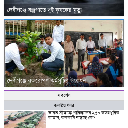
দেবীগঞ্জে বজ্রপাতে দুই কৃষকের মৃত্যু
দেবীগঞ্জে বৃক্ষরোপণ কর্মসূচির উদ্বোধন
সবশেষ
জনপ্রিয় খবর
ভারত সীমান্তে পাকিস্তানের ২৫০ অত্যাধুনিক
কামান, কলকাঠি নাড়ছে কে?