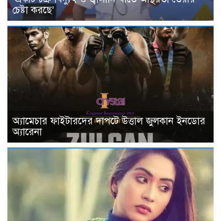
চেষ্টা করছে’
অ্যামেচার ফাইটারদের দাপটে উত্তাল জুলকান ইনডোর
অ্যারেনা