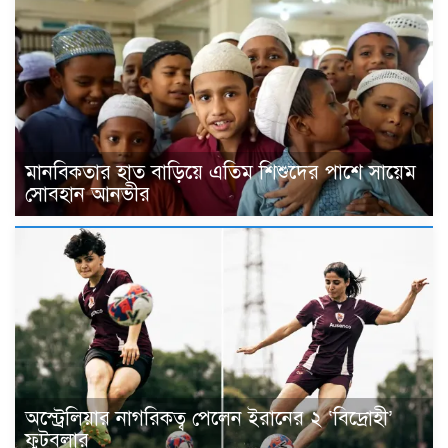
মানবিকতার হাত বাড়িয়ে এতিম শিশুদের পাশে সায়েম
সোবহান আনভীর
অস্ট্রেলিয়ার নাগরিকত্ব পেলেন ইরানের ২ ‘বিদ্রোহী’
ফুটবলার