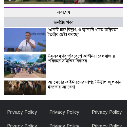
সবশেষ
জনপ্রিয় খবর
‘একটি চক্র বিদ্যুৎ ও জ্বালানি খাতে অস্থিরতা
তৈরীর চেষ্টা করছে’
উৎসবমুখর পরিবেশে কাউনিয়া রেলবাজার
পরিবহন সমিতির নির্বাচন
অ্যামেচার ফাইটারদের দাপটে উত্তাল জুলকান
ইনডোর অ্যারেনা
গঙ্গাচড়ায় ৫০ লক্ষ টাকা আত্মসাতের
Privacy Policy
Privacy Policy
Privacy Policy
অভিযোগ ও মিথ্যা সংবাদ প্রকাশের প্রতিবাদে
বিএনপি নেতার সংবাদ সম্মেলন
Privacy Policy
Privacy Policy
Privacy Policy