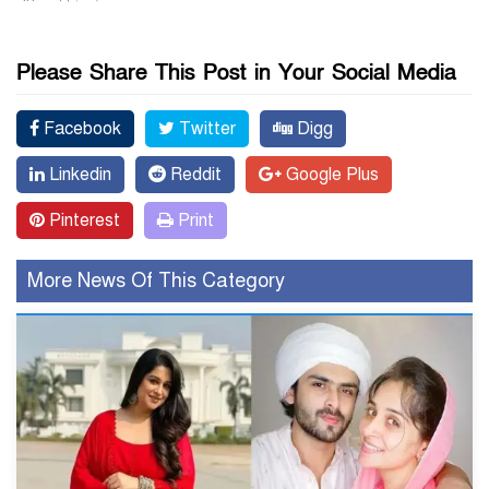
Please Share This Post in Your Social Media
Facebook
Twitter
Digg
Linkedin
Reddit
Google Plus
Pinterest
Print
More News Of This Category