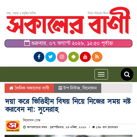
শুক্রবার, ০৭ অগাস্ট ২০২৬, ১২:৫০ পূর্বাহ্ন
Toggle
navigation
দৈনিক সকালের বাণী
টপ নিউজ
,
বিনোদন
দয়া করে ভিত্তিহীন বিষয় নিয়ে নিজের সময় নষ্ট
করবেন না: সুনেরাহ
বিনোদন ডেস্ক
আপলোডের সময় : বৃহস্পতিবার, ২৩ এপ্রিল, ২০২৬
১৩৮ জন দেখেছেন