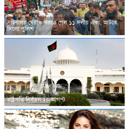
সচিবালয় ঘেরাও করতে গেল ১১ দলীয় ঐক্য, আটকে
দিলো পুলিশ
রাষ্ট্রপতি নির্বাচন ২০ আগস্ট