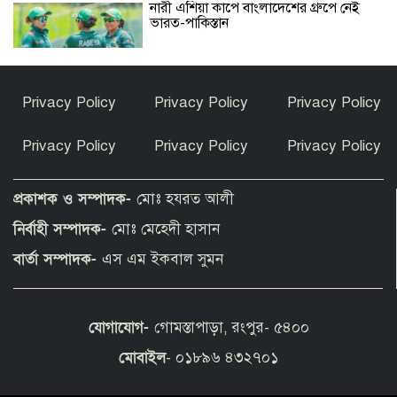
নারী এশিয়া কাপে বাংলাদেশের গ্রুপে নেই
ভারত-পাকিস্তান
গাজায় ৩০০ দিনে ৩০০ শিশু নিহত, ফিলিস্তিনি
Privacy Policy
Privacy Policy
Privacy Policy
বেদুইনদের উচ্ছেদে অভিযান চলছে
Privacy Policy
Privacy Policy
Privacy Policy
সত্যিই কি হামজা চৌধুরী লেস্টার সিটি
ছাড়ছেন?
প্রকাশক ও সম্পাদক-
মোঃ হযরত আলী
নির্বাহী সম্পাদক-
মোঃ মেহেদী হাসান
রাণীশংকৈলে ইয়াবাসহ যুবক আটক
বার্তা সম্পাদক-
এস এম ইকবাল সুমন
যোগাযোগ-
গোমস্তাপাড়া, রংপুর- ৫৪০০
তারাগঞ্জে পানিতে ডুবে দুই শিশুর মৃত্যু
মোবাইল
- ০১৮৯৬ ৪৩২৭০১