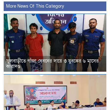
More News Of This Category
ফুলবাড়ীতে গাঁজা সেবনের দায়ে ৩ যুবকের ৬ মাসের
কারাদণ্ড