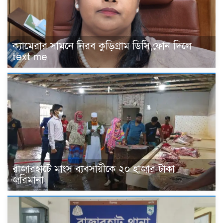
‎ক্যামেরার সামনে নিরব কুড়িগ্রাম ডিসি,ফোন দিলে
text me
রাজারহাটে মাংস ব্যবসায়ীকে ২০ হাজার টাকা
জরিমানা