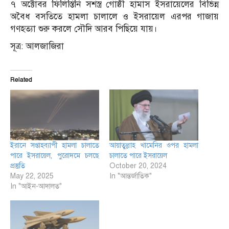
৭ অক্টোবর ফিলিস্তিনি সশস্ত্র গোষ্ঠী হামাস ইসরায়েলের বিভিন্ন
অবৈধ বসতিতে হামলা চালালে ও ইসরায়েল এরপর গাজায়
গণহত্যা শুরু করলে সৌদি আরব পিছিয়ে যায়।
সূত্র: আলজাজিরা
Related
ইরানে সপ্তাহব্যাপী হামলা চালাতে
আয়াতুল্লাহ খামেনির ওপর হামলা
পারে ইসরায়েল, পুরোদমে চলছে
চালাতে পারে ইসরায়েল
প্রস্তুতি
October 20, 2024
May 22, 2025
In "আন্তর্জাতিক"
In "আইন-আদালত"