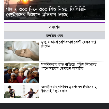
গাজায় ৩০০ দিনে ৩০০ শিশু নিহত, ফিলিস্তিনি
বেদুইনদের উচ্ছেদে অভিযান চলছে
সবশেষ
জনপ্রিয় খবর
মৃত্যুর আগে বেশিরভাগ রোগী যেসব স্বপ্ন
দেখেন
মানবিকতার হাত বাড়িয়ে এতিম শিশুদের
পাশে সায়েম সোবহান আনভীর
অস্ট্রেলিয়ার নাগরিকত্ব পেলেন ইরানের ২
‘বিদ্রোহী’ ফুটবলার