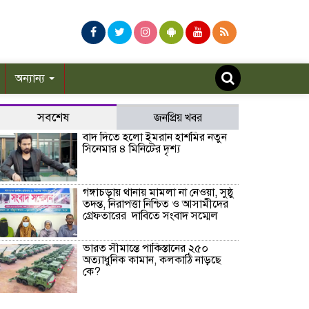
অন্যান্য
সবশেষ
জনপ্রিয় খবর
বাদ দিতে হলো ইমরান হাশমির নতুন
সিনেমার ৪ মিনিটের দৃশ্য
গঙ্গাচড়ায় থানায় মামলা না নেওয়া, সুষ্ঠু
তদন্ত, নিরাপত্তা নিশ্চিত ও আসামীদের
গ্রেফতারের দাবিতে সংবাদ সম্মেল
ভারত সীমান্তে পাকিস্তানের ২৫০
অত্যাধুনিক কামান, কলকাঠি নাড়ছে
কে?
প্রথম শ্রেণিতে লটারি, অন্য সব শ্রেণিতে