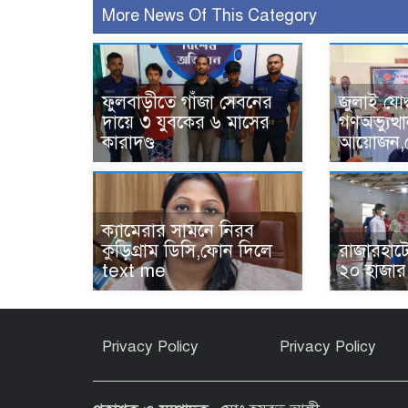
More News Of This Category
ফুলবাড়ীতে গাঁজা সেবনের
জুলাই যোদ
দায়ে ৩ যুবকের ৬ মাসের
গণঅভ্যুত্
কারাদণ্ড
আয়োজন,ক্
‎ক্যামেরার সামনে নিরব
কুড়িগ্রাম ডিসি,ফোন দিলে
রাজারহাটে
text me
২০ হাজার
Privacy Policy
Privacy Policy