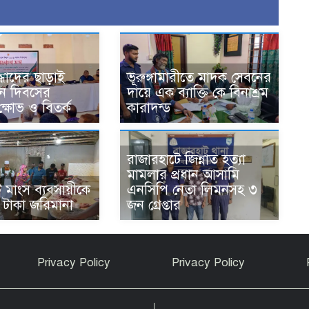
্ধাদের ছাড়াই
ভূরুঙ্গামারীতে মাদক সেবনের
থান দিবসের
দায়ে এক ব্যাক্তি কে বিনাশ্রম
ষোভ ও বিতর্ক
কারাদন্ড
রাজারহাটে জিন্নাত হত্যা
মামলার প্রধান আসামি
 মাংস ব্যবসায়ীকে
এনসিপি নেতা লিমনসহ ৩
 টাকা জরিমানা
জন গ্রেপ্তার
Privacy Policy
Privacy Policy