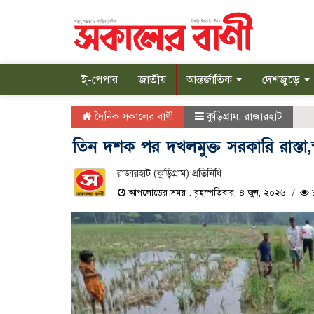
ই-পেপার
জাতীয়
আন্তর্জাতিক
দেশজুড়ে
দৈনিক সকালের বাণী
কুড়িগ্রাম
,
রাজারহাট
তিন দশক পর দখলমুক্ত সরকারি রাস্তা,স
রাজারহাট (কুড়িগ্রাম) প্রতিনিধি
আপলোডের সময় : বৃহস্পতিবার, ৪ জুন, ২০২৬
৮