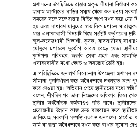
প্রশাসনের উপস্থিতিতে রাস্তার প্রকৃত সীমানা নির্ধার
ছালাম মাস্টারের বাড়ির সম্মুখ থেকে শুরু হওয়া সরকারি
সময়ের সঙ্গে সঙ্গে রাস্তার বিভিন্ন অংশ দখল করে নেয় ক
হয় এবং সাধারণ মানুষের স্বাভাবিক চলাচল মারাত্মকভ
ধরে এলাকাবাসী বিষয়টি নিয়ে সংশ্লিষ্ট কর্তৃপক্ষের দ
স্কুল-কলেজগামী শিক্ষার্থী, কৃষক, ব্যবসায়ীসহ সাধ
মৌসুমে চলাচলে দুর্ভোগ আরও বেড়ে যেত। স্থানীয়
কৃষিপণ্য পরিবহন, জরুরি সেবা গ্রহণ এবং সামাজি
এলাকাবাসীর মধ্যে ক্ষোভ ও অসন্তোষ তৈরি হয়।
এ পরিস্থিতিতে জনস্বার্থ বিবেচনায় উপজেলা প্রশাসন
সীমানা পুননির্ধারণ করে অবৈধভাবে দখলকৃত অংশ পুন
করে দেওয়া হয়। অভিযান শেষে স্থানীয়দের মধ্যে স্বস্
বলেন, দীর্ঘদিন পর তারা নিজেদের অধিকার ফিরে পে
স্থানীয় অর্থনৈতিক কর্মকাণ্ডও গতি পাবে। স্থানীয়দ
প্রয়োজনীয় উন্নয়ন কাজ দ্রুত বাস্তবায়ন করে স্থা
জানিয়েছে,সরকারি সম্পত্তি রক্ষা ও জনগণের স্বার্
জমি বা রাস্তা অবৈধভাবে দখল করে রাখার সুযোগ দেও