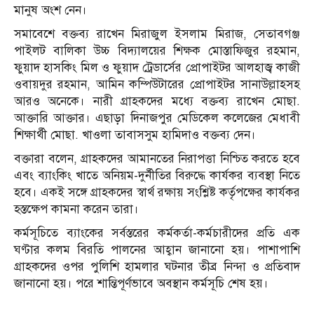
মানুষ অংশ নেন।
সমাবেশে বক্তব্য রাখেন মিরাজুল ইসলাম মিরাজ, সেতাবগঞ্জ
পাইলট বালিকা উচ্চ বিদ্যালয়ের শিক্ষক মোস্তাফিজুর রহমান,
ফুয়াদ হাসকিং মিল ও ফুয়াদ ট্রেডার্সের প্রোপাইটর আলহাজ্ব কাজী
ওবায়দুর রহমান, আমিন কম্পিউটারের প্রোপাইটর সানাউল্লাহসহ
আরও অনেকে। নারী গ্রাহকদের মধ্যে বক্তব্য রাখেন মোছা.
আক্তারি আক্তার। এছাড়া দিনাজপুর মেডিকেল কলেজের মেধাবী
শিক্ষার্থী মোছা. খাওলা তাবাসসুম হামিদাও বক্তব্য দেন।
বক্তারা বলেন, গ্রাহকদের আমানতের নিরাপত্তা নিশ্চিত করতে হবে
এবং ব্যাংকিং খাতে অনিয়ম-দুর্নীতির বিরুদ্ধে কার্যকর ব্যবস্থা নিতে
হবে। একই সঙ্গে গ্রাহকদের স্বার্থ রক্ষায় সংশ্লিষ্ট কর্তৃপক্ষের কার্যকর
হস্তক্ষেপ কামনা করেন তারা।
কর্মসূচিতে ব্যাংকের সর্বস্তরের কর্মকর্তা-কর্মচারীদের প্রতি এক
ঘণ্টার কলম বিরতি পালনের আহ্বান জানানো হয়। পাশাপাশি
গ্রাহকদের ওপর পুলিশি হামলার ঘটনার তীব্র নিন্দা ও প্রতিবাদ
জানানো হয়। পরে শান্তিপূর্ণভাবে অবস্থান কর্মসূচি শেষ হয়।