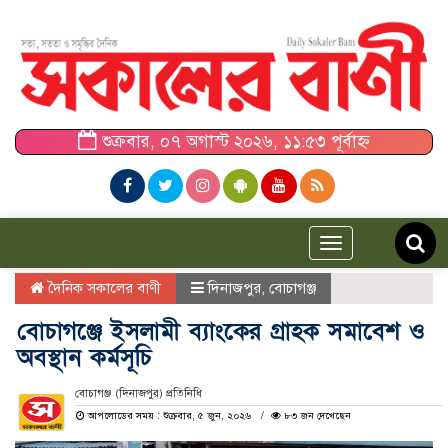
শুক্রবার, ০৭ অগাস্ট ২০২৬, ১১:৫৩ পূর্বাহ্ন
Toggle
navigation
দৈনিক সকালের বাণী
দিনাজপুর
,
বোচাগঞ্জ
বোচাগঞ্জে ইসলামী ব্যাংকের গ্রাহক সমাবেশ ও
অবস্থান কর্মসূচি
বোচাগঞ্জ (দিনাজপুর) প্রতিনিধি
আপলোডের সময় : শুক্রবার, ৫ জুন, ২০২৬
৮৩ জন দেখেছেন