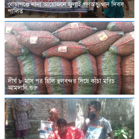
বোচাগঞ্জে নানা আয়োজনে জুলাই গণঅভ্যুত্থান দিবস
পালিত
দীর্ঘ ৮ মাস পর হিলি স্থলবন্দর দিয়ে কাঁচা মরিচ
আমদানি শুরু