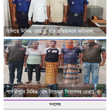
হিলিতে নিষিদ্ধ ‘রেড ব্লু’ পাঁচ প্রতিষ্ঠানকে জরিমানা
পার্বতীপুরে নিষিদ্ধ যৌন উত্তেজক সিরাপসহ গ্রেপ্তার-৩
সবশেষ