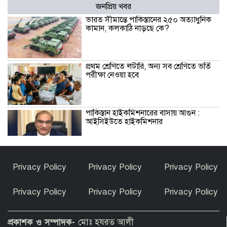
জনপ্রিয় খবর
ভারত সীমান্তে পাকিস্তানের ২৫০ অত্যাধুনিক
কামান, কলকাঠি নাড়ছে কে?
প্রথম শ্রেণিতে লটারি, অন্য সব শ্রেণিতে ভর্তি
পরীক্ষা নেওয়া হবে
পাকিস্তান হাইকমিশনারের বাসায় আগুন :
আইসিইউতে হাইকমিশনার
বিশ্বকাপ জিতে কথা রাখলেন গাভি: চুল
Privacy Policy
Privacy Policy
Privacy Policy
রাঙালেন গোলাপি রঙে
Privacy Policy
Privacy Policy
Privacy Policy
সুন্দরগঞ্জে পুকুরে উদ্ধার নিখোঁজ বৃদ্ধের মরদেহ
প্রকাশক ও সম্পাদক-
মোঃ হযরত আলী