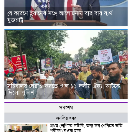
যে কারণে ইরানের সঙ্গে আলোচনায় বার বার ব্যর্থ
যুক্তরাষ্ট্র
সচিবালয় ঘেরাও করতে গেল ১১ দলীয় ঐক্য, আটকে
দিলো পুলিশ
সবশেষ
জনপ্রিয় খবর
প্রথম শ্রেণিতে লটারি, অন্য সব শ্রেণিতে ভর্তি
পরীক্ষা নেওয়া হবে