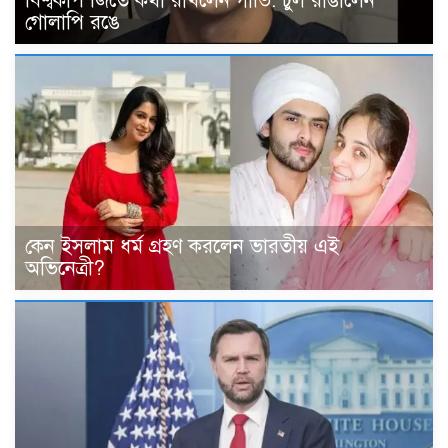
বিশ্বকাপ জিতে কথা রাখলেন গাভি: চুল রাঙালেন
গোলাপি রঙে
কেন ইসলাম ধর্ম গ্রহণ করলেন ভারতীয় এই
অভিনেত্রী?