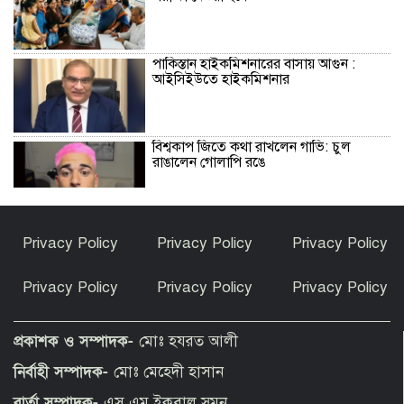
পাকিস্তান হাইকমিশনারের বাসায় আগুন :
আইসিইউতে হাইকমিশনার
বিশ্বকাপ জিতে কথা রাখলেন গাভি: চুল
রাঙালেন গোলাপি রঙে
সুন্দরগঞ্জে পুকুরে উদ্ধার নিখোঁজ বৃদ্ধের মরদেহ
Privacy Policy
Privacy Policy
Privacy Policy
Privacy Policy
Privacy Policy
Privacy Policy
কেন ইসলাম ধর্ম গ্রহণ করলেন ভারতীয় এই
অভিনেত্রী?
প্রকাশক ও সম্পাদক-
মোঃ হযরত আলী
নির্বাহী সম্পাদক-
মোঃ মেহেদী হাসান
পীরগাছায় বাংলাদেশ বুলেটিনের ৯ম বর্ষপূর্তি
বার্তা সম্পাদক-
এস এম ইকবাল সুমন