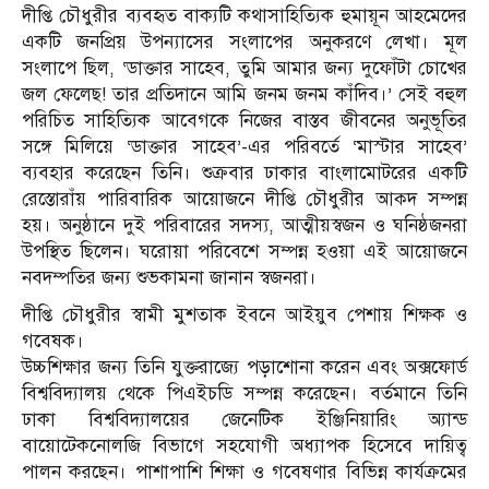
দীপ্তি চৌধুরীর ব্যবহৃত বাক্যটি কথাসাহিত্যিক হুমায়ূন আহমেদের
একটি জনপ্রিয় উপন্যাসের সংলাপের অনুকরণে লেখা। মূল
সংলাপে ছিল, ‘ডাক্তার সাহেব, তুমি আমার জন্য দুফোঁটা চোখের
জল ফেলেছ! তার প্রতিদানে আমি জনম জনম কাঁদিব।’ সেই বহুল
পরিচিত সাহিত্যিক আবেগকে নিজের বাস্তব জীবনের অনুভূতির
সঙ্গে মিলিয়ে ‘ডাক্তার সাহেব’-এর পরিবর্তে ‘মাস্টার সাহেব’
ব্যবহার করেছেন তিনি। শুক্রবার ঢাকার বাংলামোটরের একটি
রেস্তোরাঁয় পারিবারিক আয়োজনে দীপ্তি চৌধুরীর আক্দ সম্পন্ন
হয়। অনুষ্ঠানে দুই পরিবারের সদস্য, আত্মীয়স্বজন ও ঘনিষ্ঠজনরা
উপস্থিত ছিলেন। ঘরোয়া পরিবেশে সম্পন্ন হওয়া এই আয়োজনে
নবদম্পতির জন্য শুভকামনা জানান স্বজনরা।
দীপ্তি চৌধুরীর স্বামী মুশতাক ইবনে আইয়ুব পেশায় শিক্ষক ও
গবেষক।
উচ্চশিক্ষার জন্য তিনি যুক্তরাজ্যে পড়াশোনা করেন এবং অক্সফোর্ড
বিশ্ববিদ্যালয় থেকে পিএইচডি সম্পন্ন করেছেন। বর্তমানে তিনি
ঢাকা বিশ্ববিদ্যালয়ের জেনেটিক ইঞ্জিনিয়ারিং অ্যান্ড
বায়োটেকনোলজি বিভাগে সহযোগী অধ্যাপক হিসেবে দায়িত্ব
পালন করছেন। পাশাপাশি শিক্ষা ও গবেষণার বিভিন্ন কার্যক্রমের