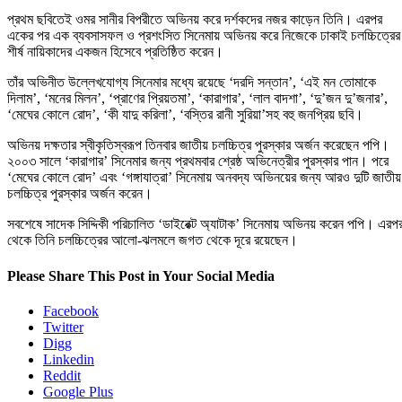
প্রথম ছবিতেই ওমর সানীর বিপরীতে অভিনয় করে দর্শকদের নজর কাড়েন তিনি। এরপর
একের পর এক ব্যবসাসফল ও প্রশংসিত সিনেমায় অভিনয় করে নিজেকে ঢাকাই চলচ্চিত্রের
শীর্ষ নায়িকাদের একজন হিসেবে প্রতিষ্ঠিত করেন।
তাঁর অভিনীত উল্লেখযোগ্য সিনেমার মধ্যে রয়েছে ‘দরদি সন্তান’, ‘এই মন তোমাকে
দিলাম’, ‘মনের মিলন’, ‘প্রাণের প্রিয়তমা’, ‘কারাগার’, ‘লাল বাদশা’, ‘দু’জন দু’জনার’,
‘মেঘের কোলে রোদ’, ‘কী যাদু করিলা’, ‘বস্তির রানী সুরিয়া’সহ বহু জনপ্রিয় ছবি।
অভিনয় দক্ষতার স্বীকৃতিস্বরূপ তিনবার জাতীয় চলচ্চিত্র পুরস্কার অর্জন করেছেন পপি।
২০০৩ সালে ‘কারাগার’ সিনেমার জন্য প্রথমবার শ্রেষ্ঠ অভিনেত্রীর পুরস্কার পান। পরে
‘মেঘের কোলে রোদ’ এবং ‘গঙ্গাযাত্রা’ সিনেমায় অনবদ্য অভিনয়ের জন্য আরও দুটি জাতীয়
চলচ্চিত্র পুরস্কার অর্জন করেন।
সবশেষে সাদেক সিদ্দিকী পরিচালিত ‘ডাইরেক্ট অ্যাটাক’ সিনেমায় অভিনয় করেন পপি। এরপ
থেকে তিনি চলচ্চিত্রের আলো-ঝলমলে জগত থেকে দূরে রয়েছেন।
Please Share This Post in Your Social Media
Facebook
Twitter
Digg
Linkedin
Reddit
Google Plus