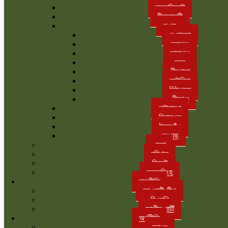
লালমনিরহাট
নীলফামারী
রংপুর
গংগাচড়া
বদরগঞ্জ
তারাগঞ্জ
সদর
পীরগাছা
কাউনিয়া
মিঠাপুকুর
পীরগঞ্জ
গাইবান্ধা
দিনাজপুর
ঠাকুরগাঁও
পঞ্চগড়
খুলনা
বরিশাল
সিলেট
ময়মনসিংহ
রাজনীতি
আওয়ামী লীগ
বিএনপি
জাতীয় পার্টি
অর্থনীতি
ব্যাংক