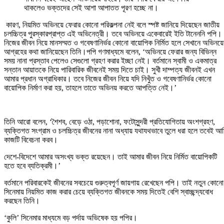
থাকলেও ভক্তদের সেই আশা আপাতত পূরণ হচ্ছে না।
কারণ, নিয়মিত অভিনয়ে ফেরার কোনো পরিকল্পনা নেই বলে স্পষ্ট জানিয়ে দিয়েছেন জাতীয়
চলচ্চিত্র পুরস্কারপ্রাপ্ত এই অভিনেত্রী। তবে অভিনয়ে একেবারেই ইতি টানেননি পপি।
নিজের জীবন নিয়ে মানসম্মত ও গবেষণানির্ভর কোনো বায়োপিক নির্মিত হলে সেখানে অভিনয়ে
আগ্রহের কথা জানিয়েছেন তিনি।পপি গণমাধ্যমে বলেন, ‘অভিনয়ে ফেরার জন্য বিভিন্ন
সময় নানা প্রস্তাব পেলেও সেগুলো গ্রহণ করার ইচ্ছা নেই। বর্তমানে স্বামী ও একমাত্র
সন্তান আয়াতকে নিয়ে পারিবারিক জীবনেই সময় দিতে চাই। সুখী দাম্পত্য জীবনই এখন
আমার প্রধান অগ্রাধিকার। তবে নিজের জীবন নিয়ে যদি নিখুঁত ও গবেষণানির্ভর কোনো
বায়োপিক নির্মাণ করা হয়, তাহলে তাতে অভিনয় করতে আপত্তি নেই।’
তিনি আরো বলেন, ‘শৈশব, বেড়ে ওঠা, পড়াশোনা, ফটোসুন্দরী প্রতিযোগিতায় অংশগ্রহণ,
ব্যক্তিগত সংগ্রাম ও চলচ্চিত্র জীবনের নানা অধ্যায় যথাযথভাবে তুলে ধরা হলে তবেই আ
কাজটি বিবেচনা করব।
দেশে-বিদেশে আমার অসংখ্য ভক্ত রয়েছেন। তাই আমার জীবন নিয়ে নির্মিত বায়োপিকটি
হতে হবে ব্যতিক্রমী।’
বর্তমানে পরিবারকেই জীবনের সবচেয়ে গুরুত্বপূর্ণ জায়গায় রেখেছেন পপি। তাই নতুন কোনো
সিনেমায় নিয়মিত কাজ করার চেয়ে ব্যক্তিগত জীবনকে সময় দিতেই বেশি স্বাচ্ছন্দ্যবোধ
করছেন তিনি।
‘কুলি’ সিনেমার মাধ্যমে বড় পর্দায় অভিষেক হয় পপির।