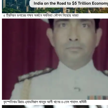
৫ ট্রিলিয়ন ডলারের লক্ষ্য অর্জনে সমন্বিত কৌশল নিয়েছে ভারত
বৃহস্পতিবার রিয়ার এ্যাডমিরাল মাহবুব আলী খানের ৪২তম শাহাদৎ বার্ষিকী