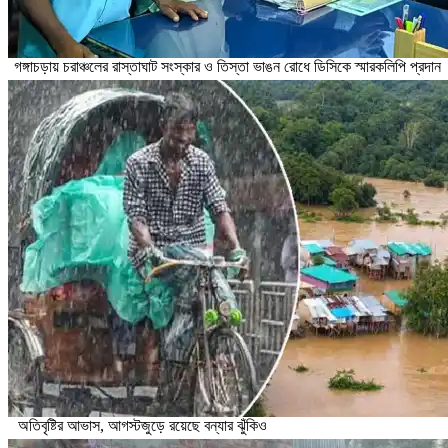
গঙ্গাচড়ায় চরাঞ্চলের রাস্তাঘাট সংস্কার ও তিস্তা ভাঙন রোধে ডিসিকে স্মারকলিপি প্রদান
অতিবৃষ্টির আভাস, আগস্টজুড়ে রয়েছে বন্যার ঝুঁকিও