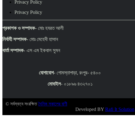
Privacy Policy
Privacy Policy
প্রকাশক ও সম্পাদক-
মোঃ হযরত আলী
নির্বাহী সম্পাদক-
মোঃ মেহেদী হাসান
বার্তা সম্পাদক-
এস এম ইকবাল সুমন
যোগাযোগ-
গোমস্তাপাড়া, রংপুর- ৫৪০০
মোবাইল
- ০১৮৯৬ ৪৩২৭০১
© সর্বস্বত্ব সংরক্ষিত
দৈনিক সকালের বাণী
Developed BY
Rafi It Solution