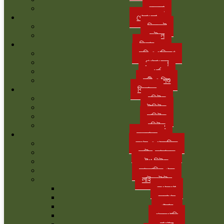
ব্যবসা
খেলাধুলা
ক্রিকেট
ফুটবল
ফিচার
কৃষি ও পরিবেশ
গণমাধ্যম
ধর্ম
নারী ও শিশু
বিনোদন
হলিউড
টালিউড
ঢালিউড
বলিউড
অন্যান্য
তথ্য ও প্রযুক্তি
আইন-আদালত
টপ নিউজ
আলোচিত খবর
লাইফস্টাইল
রূপকথা
ফ্যাশন
খাবার
গৃহস্থালি