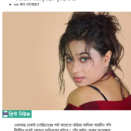
৬৬ জন দেখেছেন
একসময় ঢাকাই চলচ্চিত্রের পর্দা মাতানো নায়িকা সাদিকা পারভীন পপি
দীর্ঘদিন ধরেই আছেন অভিনয়ের বাইরে। তাঁর পর্দায় ফেরার অপেক্ষায়