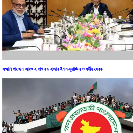
সম্মানি পাচ্ছেন আরও ২ লাখ ৫৬ হাজার ইমাম-মুয়াজ্জিন ও ধর্মীয় সেবক