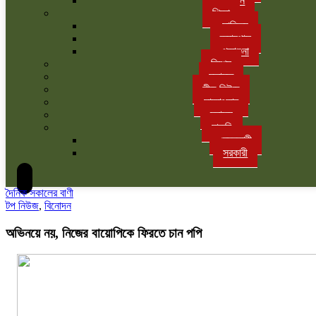
বাগান
শিক্ষা
সাহিত্য
ক্যাম্পাস
পড়াশুনা
বিশেষ
মতামত
লীড নিউজ
সাক্ষাৎকার
স্বাস্থ্য
চাকরি
বেসরকারী
সরকারী
দৈনিক সকালের বাণী
টপ নিউজ
,
বিনোদন
অভিনয়ে নয়, নিজের বায়োপিকে ফিরতে চান পপি