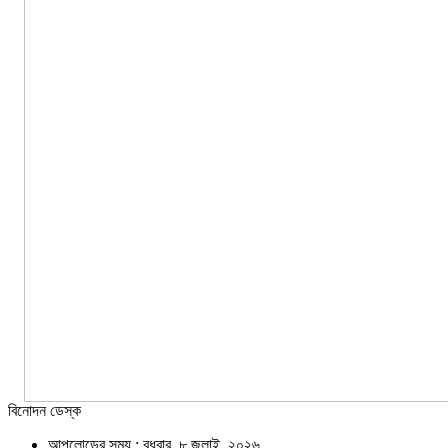
বিনোদন ডেস্ক
আপলোডের সময় : বুধবার, ৮ জুলাই, ২০২৬