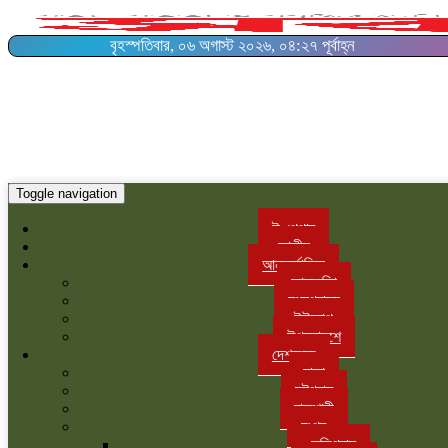
বৃহস্পতিবার, ০৬ অগাস্ট ২০২৬, ০৪:২৭ পূর্বাহ্ন
Toggle navigation
ই-পেপার
জাতীয়
আন্তর্জাতিক
আমরেকিা
মধ্যপ্রাচ্য
ইউরোপ
উপমহাদশে
দেশজুড়ে
ঢাকা
চট্টগ্রাম
রাজশাহী
রংপুর
কুড়িগ্রাম