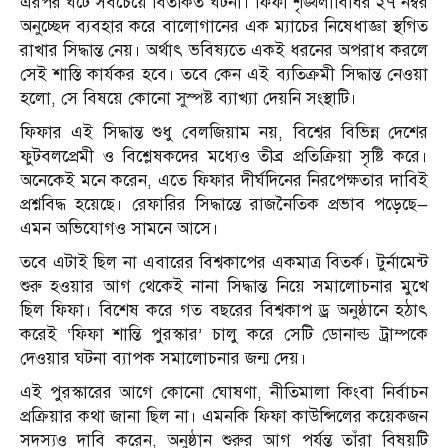
এরপর ঘটে সবচেয়ে বিতর্কিত ঘটনা। ফিফা শৃঙ্খলাবিধির ২৭ নম্বর
অনুচ্ছেদ ব্যবহার করে বালোগানের এক ম্যাচের নিষেধাজ্ঞা স্থগিত
রাখার সিদ্ধান্ত নেয়। অর্থাৎ ভবিষ্যতে একই ধরনের অপরাধ করলে
সেই শাস্তি কার্যকর হবে। তবে কেন এই ব্যতিক্রমী সিদ্ধান্ত নেওয়া
হলো, সে বিষয়ে কোনো সুস্পষ্ট ব্যাখ্যা দেয়নি সংস্থাটি।
ফিফার এই সিদ্ধান্ত শুধু বেলজিয়াম নয়, বিশ্বের বিভিন্ন দেশের
ফুটবলপ্রেমী ও বিশ্লেষকদের মধ্যেও তীব্র প্রতিক্রিয়া সৃষ্টি করে।
অনেকেই মনে করেন, এতে ফিফার দীর্ঘদিনের নিরপেক্ষতার দাবিই
প্রশ্নবিদ্ধ হয়েছে। রেফারির সিদ্ধান্তে রাজনৈতিক প্রভাব পড়েছে—
এমন অভিযোগও সামনে আসে।
তবে এটাই ছিল না এবারের বিশ্বকাপের একমাত্র বিতর্ক। টুর্নামেন্ট
শুরু হওয়ার আগ থেকেই নানা সিদ্ধান্ত নিয়ে সমালোচনার মুখে
ছিল ফিফা। বিশেষ করে গত বছরের বিশ্বকাপ ড্র অনুষ্ঠানে হঠাৎ
করেই ‘ফিফা শান্তি পুরস্কার’ চালু করে সেটি ডোনাল্ড ট্রাম্পকে
দেওয়ার ঘটনা ব্যাপক সমালোচনার জন্ম দেয়।
এই পুরস্কারের আগে কোনো ঘোষণা, নীতিমালা কিংবা নির্বাচন
প্রক্রিয়ার কথা জানা ছিল না। এমনকি ফিফা কাউন্সিলের কয়েকজন
সদস্যও দাবি করেন, অনুষ্ঠান শুরুর আগ পর্যন্ত তাঁরা বিষয়টি