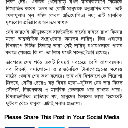
শিক্ষা দেয়। একজন খেলোয়াড় যখন মানবকল্যাণে নিজেকে
নিয়োজিত করেন, তখন তা কোটি মানুষকে অনুপ্রাণিত করে। তাই
খেলাধুলার মূল শক্তি কেবল প্রতিযোগিতা নয়; এটি মানবিক
মূল্যবোধ প্রতিষ্ঠারও অন্যতম মাধ্যম।
সেই কারণেই ক্রীড়াঙ্গনকে রাজনৈতিক স্বার্থের বাইরে রাখা ফিফার
মতো আন্তর্জাতিক সংস্থাগুলোর অন্যতম দায়িত্ব। কিন্তু এবারের
বিশ্বকাপে বিভিন্ন সিদ্ধান্তে তারা সেই দায়িত্ব যথাযথভাবে পালন
করতে পেরেছে কি না—তা নিয়ে যথেষ্ট সন্দেহ তৈরি হয়েছে।
তারপরও শেষ পর্যন্ত একটি বিষয়ই সবচেয়ে বেশি আশাব্যঞ্জক।
সব বিতর্ক, সমালোচনা ও রাজনৈতিক টানাপোড়েনের মধ্যেও
মাঠের খেলাই শেষ কথা বলেছে। তাই এই বিশ্বকাপে কে শিরোপা
জিতবে, সেটির চেয়েও বড় বিষয় হলো—ফুটবল যেন তার নিজস্ব
সৌন্দর্য, নিরপেক্ষতা ও মানবিক চেতনাকে ধরে রাখতে পারে।
বিশ্বরাজনীতির হাতিয়ার নয়, মানুষের মিলনের ভাষা হিসেবেই
ফুটবল বেঁচে থাকুক—এটাই সবার প্রত্যাশা।
Please Share This Post in Your Social Media