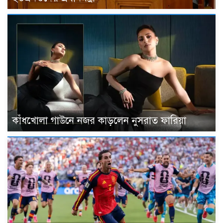
কাঁধখোলা গাউনে নজর কাড়লেন নুসরাত ফারিয়া