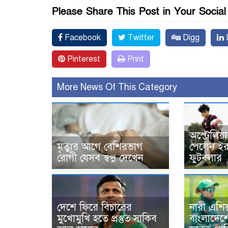
Please Share This Post in Your Socia
Facebook
Twitter
Digg
L
Pinterest
Print
More News Of This Category
অস্ট্রেলিয়
মৃত্যুর আগে বেশিরভাগ
পেলেন ইরা
রোগী যেসব স্বপ্ন দেখেন
ফুটবলার
দেশে ফিরে বিচারের
নারী এশি
মুখোমুখি হতে প্রস্তুত সাকিব
বাংলাদেশে