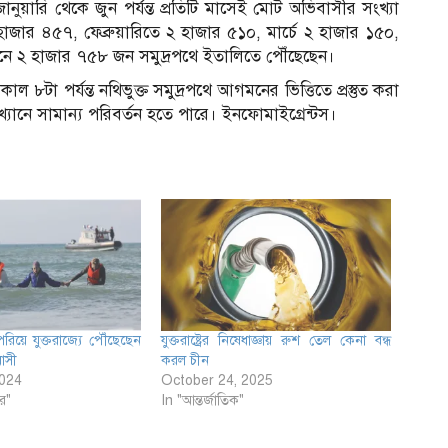
নুয়ারি থেকে জুন পর্যন্ত প্রতিটি মাসেই মোট অভিবাসীর সংখ্যা
জার ৪৫৭, ফেব্রুয়ারিতে ২ হাজার ৫১০, মার্চে ২ হাজার ১৫০,
ুনে ২ হাজার ৭৫৮ জন সমুদ্রপথে ইতালিতে পৌঁছেছেন।
সকাল ৮টা পর্যন্ত নথিভুক্ত সমুদ্রপথে আগমনের ভিত্তিতে প্রস্তুত করা
যানে সামান্য পরিবর্তন হতে পারে। ইনফোমাইগ্রেন্টস।
রিয়ে যুক্তরাজ্যে পৌঁছেছেন
যুক্তরাষ্ট্রের নিষেধাজ্ঞায় রুশ তেল কেনা বন্ধ
াসী
করল চীন
2024
October 24, 2025
র"
In "আন্তর্জাতিক"