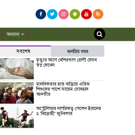
অন্যান্য
সবশেষ
জনপ্রিয় খবর
মৃত্যুর আগে বেশিরভাগ রোগী যেসব
স্বপ্ন দেখেন
মানবিকতার হাত বাড়িয়ে এতিম
শিশুদের পাশে সায়েম সোবহান
আনভীর
অস্ট্রেলিয়ার নাগরিকত্ব পেলেন ইরানের
২ ‘বিদ্রোহী’ ফুটবলার
হাসিনার বক্তব্যকে আমরা সমর্থন করি