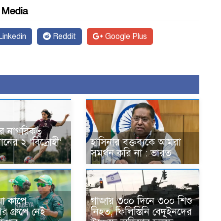
l Media
inkedin
Reddit
Google Plus
ার নাগরিকত্ব
নের ২ ‘বিদ্রোহী’
হাসিনার বক্তব্যকে আমরা
সমর্থন করি না : ভারত
য়া কাপে
গাজায় ৩০০ দিনে ৩০০ শিশু
র গ্রুপে নেই
নিহত, ফিলিস্তিনি বেদুইনদের