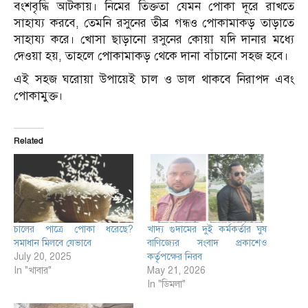
বংশবৃদ্ধি আটকায়। নিমের তিক্ততা যেমন পোকা দূরে রাখতে
সাহায্য করবে, তেমনি রসুনের তীব্র গন্ধও পোকামাকড় তাড়াতে
সাহায্য করে। খোসা ছাড়ানো রসুনের কোয়া যদি দানার মধ্যে
দেওয়া হয়, তাহলে পোকামাকড় থেকে দানা বাঁচানো সহজ হবে।
এই সহজ ঘরোয়া উপায়েই চাল ও ডাল থাকবে নিরাপদ এবং
পোকামুক্ত।
Related
চালের পাত্রে পোকা ধরেছে?
খাদ্য গুদামের দুই কর্মকর্তার ঘুষ
সমাধান মিলবে যেভাবে
বাণিজ্যের সংবাদ প্রকাশেও
July 20, 2025
কর্তৃপক্ষের নিরব
In "খাবার"
May 21, 2026
In "ডিমলা"