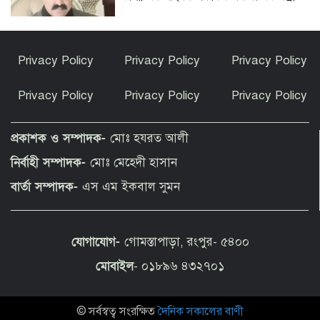
ভূরুঙ্গামারীতে মাদক সেবনের দায়ে এক
Privacy Policy
Privacy Policy
Privacy Policy
ব্যাক্তি কে বিনাশ্রম কারাদন্ড
Privacy Policy
Privacy Policy
Privacy Policy
কফি, সংস্কৃতি ও বিনোদনের মেলবন্ধনে ক্যাফে
আমাজনের উদ্বোধন
প্রকাশক ও সম্পাদক-
মোঃ হযরত আলী
নির্বাহী সম্পাদক-
মোঃ মেহেদী হাসান
তুমি নগ্ন হয়েছিলে-সানিকে বাবা-মা
বার্তা সম্পাদক-
এস এম ইকবাল সুমন
যোগাযোগ-
গোমস্তাপাড়া, রংপুর- ৫৪০০
বোচাগঞ্জে নানা আয়োজনে জুলাই গণঅভ্যুত্থান
দিবস পালিত
মোবাইল
- ০১৮৯৬ ৪৩২৭০১
© সর্বস্বত্ব সংরক্ষিত
দৈনিক সকালের বাণী
৫ ট্রিলিয়ন ডলারের লক্ষ্য অর্জনে সমন্বিত