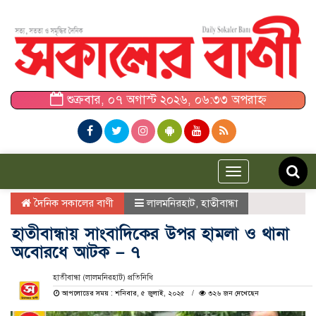
শুক্রবার, ০৭ অগাস্ট ২০২৬, ০৬:৩৩ অপরাহ্ন
Toggle
navigation
দৈনিক সকালের বাণী
লালমনিরহাট
,
হাতীবান্ধা
হাতীবান্ধায় সাংবাদিকের উপর হামলা ও থানা
অবোরধে আটক – ৭
হাতীবান্ধা (লালমনিরহাট) প্রতিনিধি
আপলোডের সময় : শনিবার, ৫ জুলাই, ২০২৫
৩২৬ জন দেখেছেন