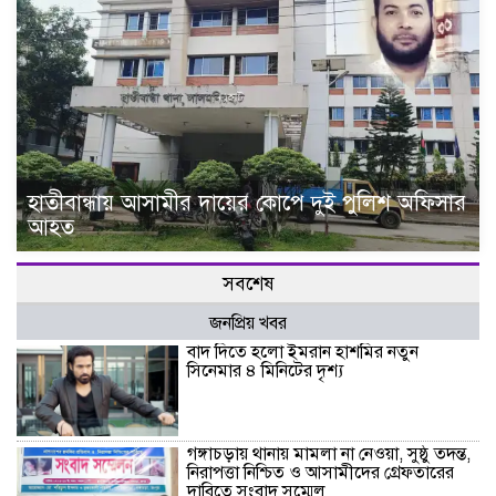
হাতীবান্ধায় আসামীর দায়ের কোপে দুই পুলিশ অফিসার
আহত
সবশেষ
জনপ্রিয় খবর
বাদ দিতে হলো ইমরান হাশমির নতুন
সিনেমার ৪ মিনিটের দৃশ্য
গঙ্গাচড়ায় থানায় মামলা না নেওয়া, সুষ্ঠু তদন্ত,
নিরাপত্তা নিশ্চিত ও আসামীদের গ্রেফতারের
দাবিতে সংবাদ সম্মেল