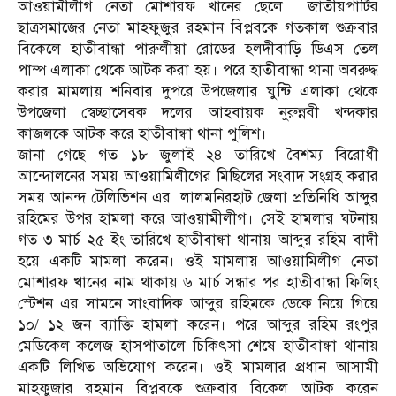
আওয়ামীলীগ নেতা মোশারফ খানের ছেলে জাতীয়পার্টির
ছাত্রসমাজের নেতা মাহফুজুর রহমান বিপ্লবকে গতকাল শুক্রবার
বিকেলে হাতীবান্ধা পারুলীয়া রোডের হলদীবাড়ি ডিএস তেল
পাম্প এলাকা থেকে আটক করা হয়। পরে হাতীবান্ধা থানা অবরুদ্ধ
করার মামলায় শনিবার দুপরে উপজেলার ঘুন্টি এলাকা থেকে
উপজেলা স্বেচ্ছাসেবক দলের আহবায়ক নুরুন্নবী খন্দকার
কাজলকে আটক করে হাতীবান্ধা থানা পুলিশ।
জানা গেছে গত ১৮ জুলাই ২৪ তারিখে বৈশম্য বিরোধী
আন্দোলনের সময় আওয়ামিলীগের মিছিলের সংবাদ সংগ্রহ করার
সময় আনন্দ টেলিভিশন এর লালমনিরহাট জেলা প্রতিনিধি আব্দুর
রহিমের উপর হামলা করে আওয়ামীলীগ। সেই হামলার ঘটনায়
গত ৩ মার্চ ২৫ ইং তারিখে হাতীবান্ধা থানায় আব্দুর রহিম বাদী
হয়ে একটি মামলা করেন। ওই মামলায় আওয়ামিলীগ নেতা
মোশারফ খানের নাম থাকায় ৬ মার্চ সন্ধার পর হাতীবান্ধা ফিলিং
স্টেশন এর সামনে সাংবাদিক আব্দুর রহিমকে ডেকে নিয়ে গিয়ে
১০/ ১২ জন ব্যাক্তি হামলা করেন। পরে আব্দুর রহিম রংপুর
মেডিকেল কলেজ হাসপাতালে চিকিৎসা শেষে হাতীবান্ধা থানায়
একটি লিখিত অভিযোগ করেন। ওই মামলার প্রধান আসামী
মাহফুজার রহমান বিপ্লবকে শুক্রবার বিকেল আটক করেন