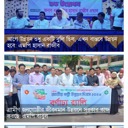
আগে উন্নয়ন শুধু একটি বুলি ছিল, এখন বাস্তবে উন্নয়ন
হবে: এমপি হাসান রাজীব
গ্রামীণ জনগোষ্ঠীর জীবনমান উন্নয়নে সরকার কাজ
করছে: এমপি বাবুল