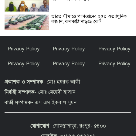
ভারত সীমান্তে পাকিস্তানের ২৫০ অত্যাধুনিক
কামান, কলকাঠি নাড়ছে কে?
প্রথম শ্রেণিতে লটারি, অন্য সব শ্রেণিতে ভর্তি
Privacy Policy
Privacy Policy
Privacy Policy
পরীক্ষা নেওয়া হবে
Privacy Policy
Privacy Policy
Privacy Policy
পাকিস্তান হাইকমিশনারের বাসায় আগুন :
আইসিইউতে হাইকমিশনার
প্রকাশক ও সম্পাদক-
মোঃ হযরত আলী
নির্বাহী সম্পাদক-
মোঃ মেহেদী হাসান
বিশ্বকাপ জিতে কথা রাখলেন গাভি: চুল
বার্তা সম্পাদক-
এস এম ইকবাল সুমন
রাঙালেন গোলাপি রঙে
যোগাযোগ-
গোমস্তাপাড়া, রংপুর- ৫৪০০
সুন্দরগঞ্জে পুকুরে উদ্ধার নিখোঁজ বৃদ্ধের মরদেহ