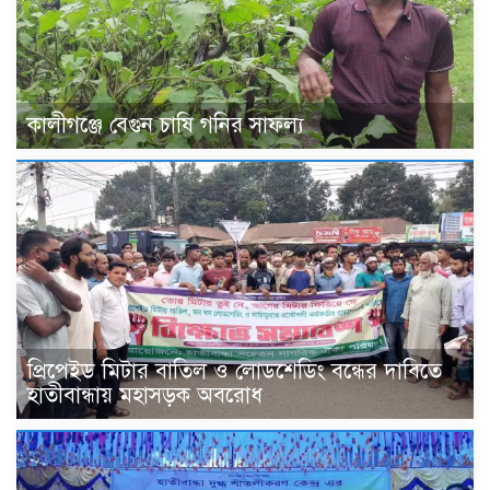
কালীগঞ্জে বেগুন চাষি গনির সাফল্য
প্রিপেইড মিটার বাতিল ও লোডশেডিং বন্ধের দাবিতে
হাতীবান্ধায় মহাসড়ক অবরোধ