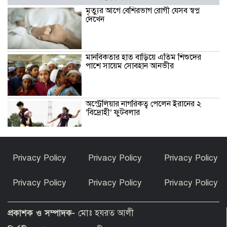
মৃত্যুর আগে বেশিরভাগ রোগী যেসব স্বপ্ন
দেখেন
মানবিকতার হাত বাড়িয়ে এতিম শিশুদের
পাশে সায়েম সোবহান আনভীর
অস্ট্রেলিয়ার নাগরিকত্ব পেলেন ইরানের ২
‘বিদ্রোহী’ ফুটবলার
হাসিনার বক্তব্যকে আমরা সমর্থন করি না :
Privacy Policy
Privacy Policy
Privacy Policy
ভারত
Privacy Policy
Privacy Policy
Privacy Policy
দেশে ফিরে বিচারের মুখোমুখি হতে প্রস্তুত
সাকিব আল হাসান
প্রকাশক ও সম্পাদক-
মোঃ হযরত আলী