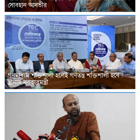
সোবহান আনভীর
গণমাধ্যম শক্তিশালী হলেই গণতন্ত্র শক্তিশালী হবে :
স্থানীয় সরকারমন্ত্রী