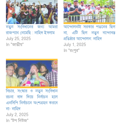
নতুন সংবিধানের জন্য আমরা
আন্দোলনটা সরকার পতনের ছিল
রাজপথে নেমেছি : নাহিদ ইসলাম
না, এটি ছিল নতুন বন্দোবস্ত
July 25, 2025
প্রতিষ্ঠার আন্দোলন: নাহিদ
In "জাতীয়"
July 1, 2025
In "রংপুর"
বিচার, সংস্কার ও নতুন সংবিধান
রচনা বাদ দিয়ে নির্বাচন হলে
এনসিপি নির্বাচনে অংশগ্রহন করবে
না- নাহিদ
July 2, 2025
In "টপ নিউজ"