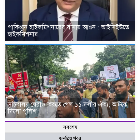
পাকিস্তান হাইকমিশনারের বাসায় আগুন : আইসিইউতে
হাইকমিশনার
সচিবালয় ঘেরাও করতে গেল ১১ দলীয় ঐক্য, আটকে
দিলো পুলিশ
সবশেষ
জনপ্রিয় খবর