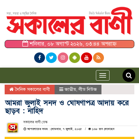
শনিবার, ০৮ অগাস্ট ২০২৬, ০৩:৪৪ অপরাহ্ন
Toggle
navigation
দৈনিক সকালের বাণী
জাতীয়
,
লীড নিউজ
আমরা জুলাই সনদ ও ঘোষণাপত্র আদায় করে
ছাড়ব : নাহিদ
সকালের বাণী ডেস্ক
আপলোডের সময় : সোমবার, ৭ জুলাই, ২০২৫
১৬৮ জন দেখেছেন