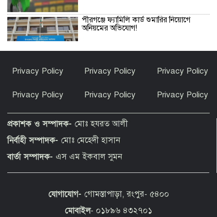
পীরগঞ্জে ফ্যামিলি কার্ড শুমারির নিয়োগে
অনিয়মের অভিযোগ!
পাকিস্তানি নারীর গোয়েন্দার ফাঁদে পড়ে
Privacy Policy
Privacy Policy
Privacy Policy
ভারতের পাইলট গ্রেপ্তার
Privacy Policy
Privacy Policy
Privacy Policy
‘একটি চক্র বিদ্যুৎ ও জ্বালানি খাতে অস্থিরতা
তৈরীর চেষ্টা করছে’
প্রকাশক ও সম্পাদক-
মোঃ হযরত আলী
নির্বাহী সম্পাদক-
মোঃ মেহেদী হাসান
উৎসবমুখর পরিবেশে কাউনিয়া রেলবাজার
বার্তা সম্পাদক-
এস এম ইকবাল সুমন
পরিবহন সমিতির নির্বাচন
যোগাযোগ-
গোমস্তাপাড়া, রংপুর- ৫৪০০
অ্যামেচার ফাইটারদের দাপটে উত্তাল জুলকান
ইনডোর অ্যারেনা
মোবাইল
- ০১৮৯৬ ৪৩২৭০১