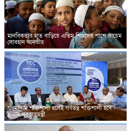
মানবিকতার হাত বাড়িয়ে এতিম শিশুদের পাশে সায়েম
সোবহান আনভীর
গণমাধ্যম শক্তিশালী হলেই গণতন্ত্র শক্তিশালী হবে :
স্থানীয় সরকারমন্ত্রী