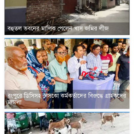
বহুতল ভবনের মালিক পেলেন খাস জমির লীজ
রংপুরে ডিসিসহ নেসকো কর্মকর্তাদের বিরুদ্ধে গ্রাহকদের
মামলা