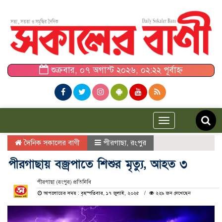
শুক্রবার, ০৭ অগাস্ট ২০২৬, ০২:২২ পূর্বাহ্ন
Toggle
navigation
দৈনিক সকালের বাণী
পীরগাছা
,
রংপুর
পীরগাছায় বজ্রপাতে শিশুর মৃত্যু, আহত ৩
পীরগাছা (রংপুর) প্রতিনিধি
আপলোডের সময় : বৃহস্পতিবার, ১৭ জুলাই, ২০২৫
২২৯ জন দেখেছেন