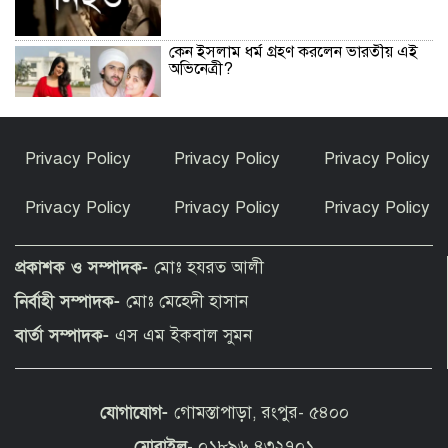
কেন ইসলাম ধর্ম গ্রহণ করলেন ভারতীয় এই
অভিনেত্রী?
পীরগাছায় বাংলাদেশ বুলেটিনের ৯ম বর্ষপূর্তি
Privacy Policy
Privacy Policy
Privacy Policy
উদযাপন
Privacy Policy
Privacy Policy
Privacy Policy
ফুলছড়িতে গাঁজাসহ ৩ জনের কারাদণ্ড
প্রকাশক ও সম্পাদক-
মোঃ হযরত আলী
নির্বাহী সম্পাদক-
মোঃ মেহেদী হাসান
পীরগঞ্জে অভিযানে কারেন্ট জাল জব্দ, পুড়িয়ে
বার্তা সম্পাদক-
এস এম ইকবাল সুমন
ধ্বংস
যোগাযোগ-
গোমস্তাপাড়া, রংপুর- ৫৪০০
চলন্ত ট্রেনে উঠতে গিয়ে পীরগাছায় রেলওয়ের
ওয়েম্যান নিহত
মোবাইল
- ০১৮৯৬ ৪৩২৭০১