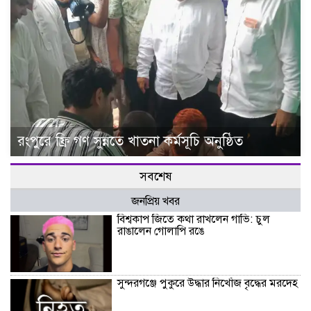
রংপুরে ফ্রি গণ সুন্নতে খাতনা কর্মসূচি অনুষ্ঠিত
সবশেষ
জনপ্রিয় খবর
বিশ্বকাপ জিতে কথা রাখলেন গাভি: চুল
রাঙালেন গোলাপি রঙে
সুন্দরগঞ্জে পুকুরে উদ্ধার নিখোঁজ বৃদ্ধের মরদেহ