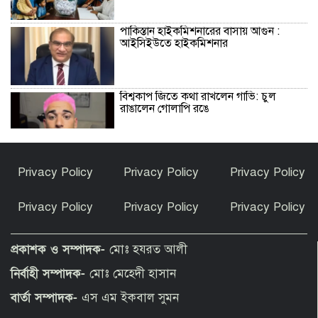
পাকিস্তান হাইকমিশনারের বাসায় আগুন :
আইসিইউতে হাইকমিশনার
বিশ্বকাপ জিতে কথা রাখলেন গাভি: চুল
রাঙালেন গোলাপি রঙে
সুন্দরগঞ্জে পুকুরে উদ্ধার নিখোঁজ বৃদ্ধের মরদেহ
Privacy Policy
Privacy Policy
Privacy Policy
Privacy Policy
Privacy Policy
Privacy Policy
কেন ইসলাম ধর্ম গ্রহণ করলেন ভারতীয় এই
অভিনেত্রী?
প্রকাশক ও সম্পাদক-
মোঃ হযরত আলী
নির্বাহী সম্পাদক-
মোঃ মেহেদী হাসান
পীরগাছায় বাংলাদেশ বুলেটিনের ৯ম বর্ষপূর্তি
বার্তা সম্পাদক-
এস এম ইকবাল সুমন
উদযাপন