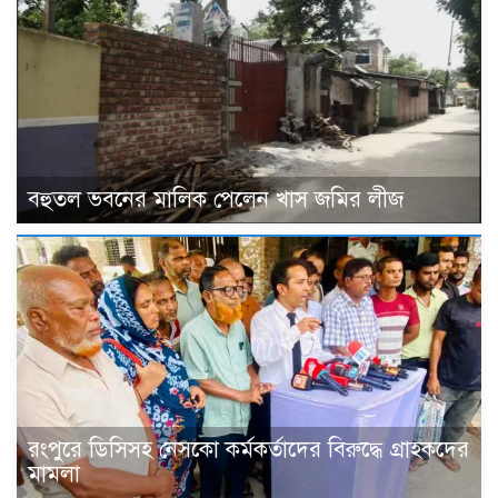
বহুতল ভবনের মালিক পেলেন খাস জমির লীজ
রংপুরে ডিসিসহ নেসকো কর্মকর্তাদের বিরুদ্ধে গ্রাহকদের
মামলা