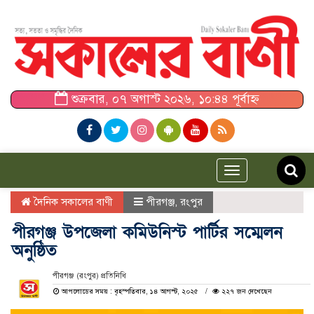
শুক্রবার, ০৭ অগাস্ট ২০২৬, ১০:৪৪ পূর্বাহ্ন
Toggle
navigation
দৈনিক সকালের বাণী
পীরগঞ্জ
,
রংপুর
পীরগঞ্জ উপজেলা কমিউনিস্ট পার্টির সম্মেলন
অনুষ্ঠিত
পীরগঞ্জ (রংপুর) প্রতিনিধি
আপলোডের সময় : বৃহস্পতিবার, ১৪ আগস্ট, ২০২৫
২২৭ জন দেখেছেন