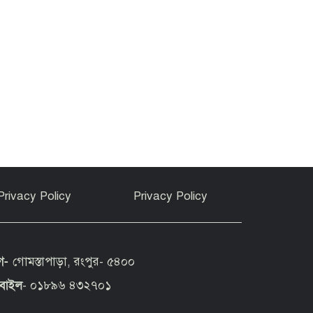
Privacy Policy
Privacy Policy
গ-
গোমস্তাপাড়া, রংপুর- ৫৪০০
বাইল
- ০১৮৯৬ ৪৩২৭০১