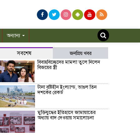
অন্যান্য
সবশেষ
জনপ্রিয় খবর
বিবাহবিচ্ছেদের মামলা তুলে নিলেন
বিজয়ের স্ত্রী
টানা বৃষ্টিহীন ইংল্যান্ড, ভাঙল তিন
দশকের রেকর্ড
মুক্তিযুদ্ধের ইতিহাসে জামায়াতের
অধ্যায় বাদ দেওয়ায় সমালোচনা
নিলামে উঠছে ম্যারাডোনার ‘হ্যান্ড অব