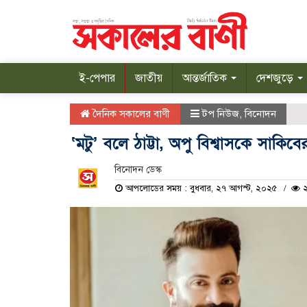
ই-পেপার
জাতীয়
আন্তর্জাতিক
দেশজুড়ে
দৈনিক সকালের বাণী
টপ নিউজ
,
বিনোদন
‘মটু’ বলে ঠাট্টা, অপু বিশ্বাসকে সাকিবে
বিনোদন ডেস্ক
আপলোডের সময় : বুধবার, ২৭ আগস্ট, ২০২৫
২