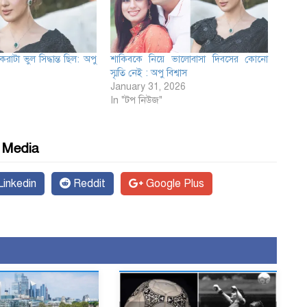
রাটা ভুল সিদ্ধান্ত ছিল: অপু
শাকিবকে নিয়ে ভালোবাসা দিবসের কোনো
স্মৃতি নেই : অপু বিশ্বাস
January 31, 2026
In "টপ নিউজ"
l Media
inkedin
Reddit
Google Plus