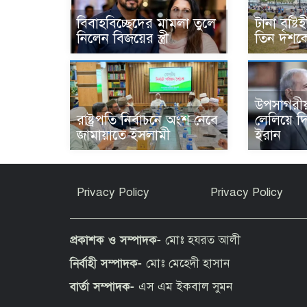
বিবাহবিচ্ছেদের মামলা তুলে
টানা বৃষ্ট
নিলেন বিজয়ের স্ত্রী
তিন দশকে
উপসাগরী
রাষ্ট্রপতি নির্বাচনে অংশ নেবে
লেলিয়ে দিয়ে
জামায়াতে ইসলামী
ইরান
Privacy Policy
Privacy Policy
প্রকাশক ও সম্পাদক-
মোঃ হযরত আলী
নির্বাহী সম্পাদক-
মোঃ মেহেদী হাসান
বার্তা সম্পাদক-
এস এম ইকবাল সুমন