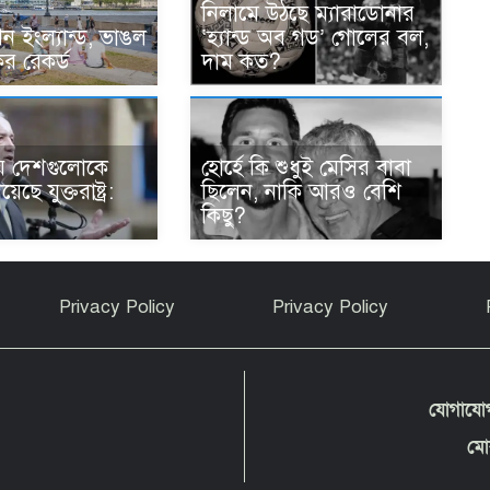
নিলামে উঠছে ম্যারাডোনার
িহীন ইংল্যান্ড, ভাঙল
‘হ্যান্ড অব গড’ গোলের বল,
র রেকর্ড
দাম কত?
য় দেশগুলোকে
হোর্হে কি শুধুই মেসির বাবা
ছে যুক্তরাষ্ট্র:
ছিলেন, নাকি আরও বেশি
কিছু?
Privacy Policy
Privacy Policy
যোগাযো
মো