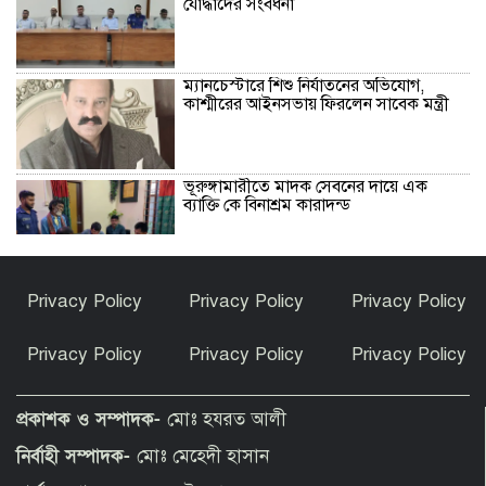
যোদ্ধাদের সংবর্ধনা
ম্যানচেস্টারে শিশু নির্যাতনের অভিযোগ,
কাশ্মীরের আইনসভায় ফিরলেন সাবেক মন্ত্রী
ভূরুঙ্গামারীতে মাদক সেবনের দায়ে এক
ব্যাক্তি কে বিনাশ্রম কারাদন্ড
কফি, সংস্কৃতি ও বিনোদনের মেলবন্ধনে ক্যাফে
Privacy Policy
Privacy Policy
Privacy Policy
আমাজনের উদ্বোধন
Privacy Policy
Privacy Policy
Privacy Policy
তুমি নগ্ন হয়েছিলে-সানিকে বাবা-মা
প্রকাশক ও সম্পাদক-
মোঃ হযরত আলী
নির্বাহী সম্পাদক-
মোঃ মেহেদী হাসান