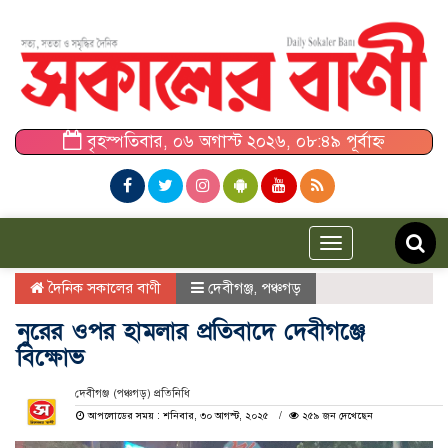
বৃহস্পতিবার, ০৬ অগাস্ট ২০২৬, ০৮:৪৯ পূর্বাহ্ন
Toggle
navigation
দৈনিক সকালের বাণী
দেবীগঞ্জ
,
পঞ্চগড়
নুরের ওপর হামলার প্রতিবাদে দেবীগঞ্জে
বিক্ষোভ
দেবীগঞ্জ (পঞ্চগড়) প্রতিনিধি
আপলোডের সময় : শনিবার, ৩০ আগস্ট, ২০২৫
২৫৯ জন দেখেছেন