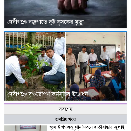
দেবীগঞ্জে বজ্রপাতে দুই কৃষকের মৃত্যু
দেবীগঞ্জে বৃক্ষরোপণ কর্মসূচির উদ্বোধন
সবশেষ
জনপ্রিয় খবর
জুলাই গণঅভ্যুত্থান দিবসে হাতীবান্ধায় জুলাই