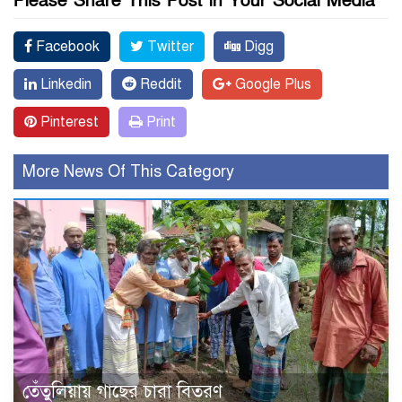
Please Share This Post in Your Social Media
Facebook
Twitter
Digg
Linkedin
Reddit
Google Plus
Pinterest
Print
More News Of This Category
তেঁতুলিয়ায় গাছের চারা বিতরণ