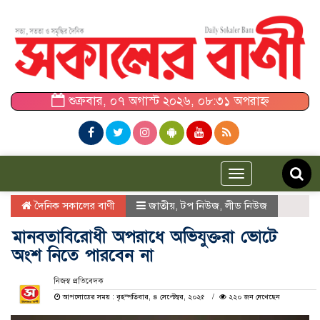
শুক্রবার, ০৭ অগাস্ট ২০২৬, ০৮:৩১ অপরাহ্ন
Toggle
navigation
দৈনিক সকালের বাণী
জাতীয়
,
টপ নিউজ
,
লীড নিউজ
মানবতাবিরোধী অপরাধে অভিযুক্তরা ভোটে
অংশ নিতে পারবেন না
নিজস্ব প্রতিবেদক
আপলোডের সময় : বৃহস্পতিবার, ৪ সেপ্টেম্বর, ২০২৫
২২০ জন দেখেছেন