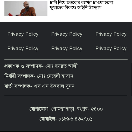
ঢাবি নিয়ে মন্তব্যের ব্যাখ্যা চাওয়া হলো,
ফুয়াদের বিরুদ্ধে আইনি উদ্যোগ
বাদ দিতে হলো ইমরান হাশমির নতুন
Privacy Policy
Privacy Policy
Privacy Policy
সিনেমার ৪ মিনিটের দৃশ্য
Privacy Policy
Privacy Policy
Privacy Policy
গঙ্গাচড়ায় থানায় মামলা না নেওয়া, সুষ্ঠু তদন্ত,
নিরাপত্তা নিশ্চিত ও আসামীদের গ্রেফতারের
প্রকাশক ও সম্পাদক-
মোঃ হযরত আলী
দাবিতে সংবাদ সম্মেল
নির্বাহী সম্পাদক-
মোঃ মেহেদী হাসান
ভারত সীমান্তে পাকিস্তানের ২৫০ অত্যাধুনিক
বার্তা সম্পাদক-
এস এম ইকবাল সুমন
কামান, কলকাঠি নাড়ছে কে?
যোগাযোগ-
গোমস্তাপাড়া, রংপুর- ৫৪০০
প্রথম শ্রেণিতে লটারি, অন্য সব শ্রেণিতে ভর্তি
পরীক্ষা নেওয়া হবে
মোবাইল
- ০১৮৯৬ ৪৩২৭০১