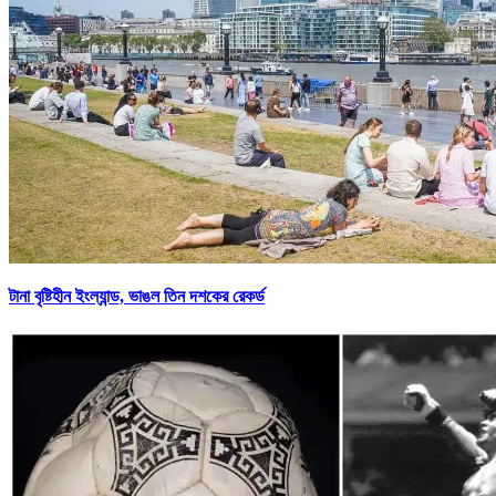
টানা বৃষ্টিহীন ইংল্যান্ড, ভাঙল তিন দশকের রেকর্ড