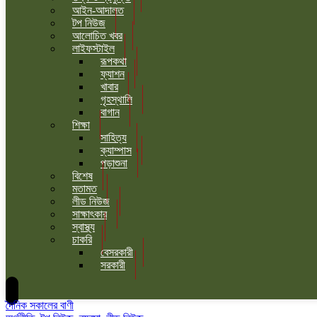
আইন-আদালত
টপ নিউজ
আলোচিত খবর
লাইফস্টাইল
রূপকথা
ফ্যাশন
খাবার
গৃহস্থালি
বাগান
শিক্ষা
সাহিত্য
ক্যাম্পাস
পড়াশুনা
বিশেষ
মতামত
লীড নিউজ
সাক্ষাৎকার
স্বাস্থ্য
চাকরি
বেসরকারী
সরকারী
দৈনিক সকালের বাণী