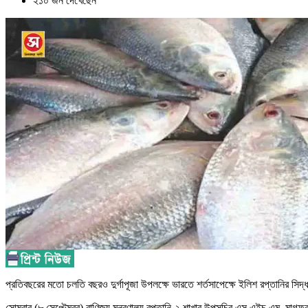
২১০ জন দেখেছেন
প্রতিবছরের মতো চলতি বছরও দুর্গাপূজা উপলক্ষে ভারতে শর্তসাপেক্ষে ইলিশ রপ্তানির 
সোমবার (৮ সেপ্টেম্বর) বাণিজ্য মন্ত্রণালয় রপ্তানি-২ শাখার উপসচিব এস.এইচ.এম. মাগফু