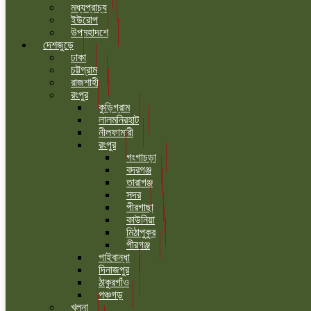
মধ্যপ্রাচ্য
ইউরোপ
উপমহাদশে
দেশজুড়ে
ঢাকা
চট্টগ্রাম
রাজশাহী
রংপুর
কুড়িগ্রাম
লালমনিরহাট
নীলফামারী
রংপুর
গংগাচড়া
বদরগঞ্জ
তারাগঞ্জ
সদর
পীরগাছা
কাউনিয়া
মিঠাপুকুর
পীরগঞ্জ
গাইবান্ধা
দিনাজপুর
ঠাকুরগাঁও
পঞ্চগড়
খুলনা