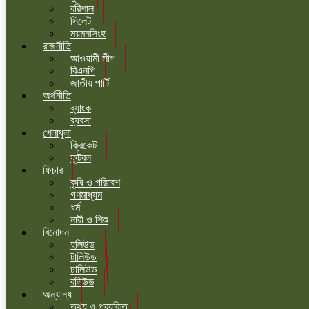
বরিশাল
সিলেট
ময়মনসিংহ
রাজনীতি
আওয়ামী লীগ
বিএনপি
জাতীয় পার্টি
অর্থনীতি
ব্যাংক
ব্যবসা
খেলাধুলা
ক্রিকেট
ফুটবল
ফিচার
কৃষি ও পরিবেশ
গণমাধ্যম
ধর্ম
নারী ও শিশু
বিনোদন
হলিউড
টালিউড
ঢালিউড
বলিউড
অন্যান্য
তথ্য ও প্রযুক্তি